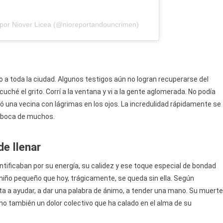
 por Niover Licea (@nioreportandouncrimen)
no a toda la ciudad. Algunos testigos aún no logran recuperarse del
ché el grito. Corrí a la ventana y vi a la gente aglomerada. No podía
ató una vecina con lágrimas en los ojos. La incredulidad rápidamente se
en boca de muchos.
de llenar
entificaban por su energía, su calidez y ese toque especial de bondad
niño pequeño que hoy, trágicamente, se queda sin ella. Según
a a ayudar, a dar una palabra de ánimo, a tender una mano. Su muerte
sino también un dolor colectivo que ha calado en el alma de su