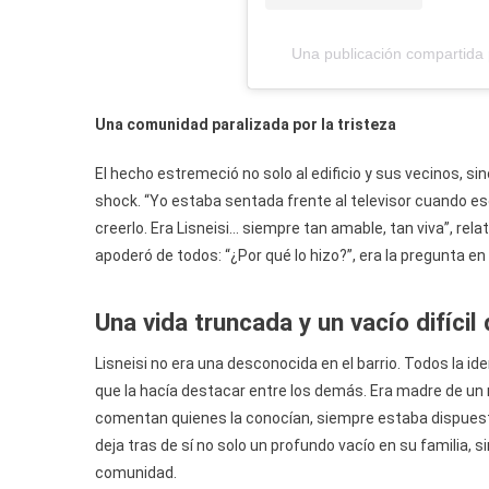
Una publicación compartida
Una comunidad paralizada por la tristeza
El hecho estremeció no solo al edificio y sus vecinos, si
shock. “Yo estaba sentada frente al televisor cuando escu
creerlo. Era Lisneisi… siempre tan amable, tan viva”, rel
apoderó de todos: “¿Por qué lo hizo?”, era la pregunta 
Una vida truncada y un vacío difícil 
Lisneisi no era una desconocida en el barrio. Todos la id
que la hacía destacar entre los demás. Era madre de un 
comentan quienes la conocían, siempre estaba dispuest
deja tras de sí no solo un profundo vacío en su familia, 
comunidad.