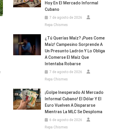
Hoy En El Mercado Informal
Cubano
7 de agosto de 2026
Repa Chismes
¿Tú Querías Maíz? ¡Pues Come
Maíz! Campesino Sorprende A
Un Presunto Ladrón Y Lo Obliga
A Comerse El Maíz Que
Intentaba Robarse
e
7 de agosto de 2026
Repa Chismes
¡Golpe Inesperado Al Mercado
Informal Cubano! El Dólar Y El
Euro Vuelven A Dispararse
Mientras La MLC Se Desploma
6 de agosto de 2026
Repa Chismes