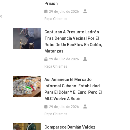
Prisión
29 de julio de 2026
se
Repa Chismes
Capturan A Presunto Ladrón
Tras Denuncia Vecinal Por El
Robo De Un EcoFlow En Colón,
Matanzas
29 de julio de 2026
Repa Chismes
Así Amanece El Mercado
Informal Cubano: Estabilidad
Para El Dólar Y El Euro, Pero El
MLC Vuelve A Subir
29 de julio de 2026
Repa Chismes
Comparece Damián Valdez