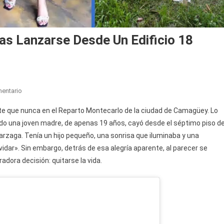
as Lanzarse Desde Un Edificio 18
En
entario
Joven
erte que nunca en el Reparto Montecarlo de la ciudad de Camagüey. Lo
Madre
do una joven madre, de apenas 19 años, cayó desde el séptimo piso d
Pierde
Barzaga. Tenía un hijo pequeño, una sonrisa que iluminaba y una
La
dar». Sin embargo, detrás de esa alegría aparente, al parecer se
Vida
Tras
adora decisión: quitarse la vida.
Lanzarse
Desde
Un
Edificio
18