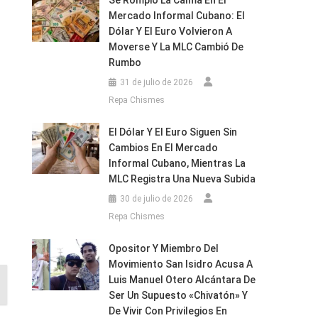
Se Rompió La Calma En El
Mercado Informal Cubano: El
Dólar Y El Euro Volvieron A
Moverse Y La MLC Cambió De
Rumbo
31 de julio de 2026
Repa Chismes
El Dólar Y El Euro Siguen Sin
Cambios En El Mercado
Informal Cubano, Mientras La
MLC Registra Una Nueva Subida
30 de julio de 2026
Repa Chismes
Opositor Y Miembro Del
Movimiento San Isidro Acusa A
Luis Manuel Otero Alcántara De
Ser Un Supuesto «chivatón» Y
De Vivir Con Privilegios En