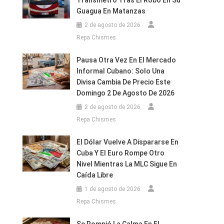
Transmetro Tras El Robo En Su
Guagua En Matanzas
2 de agosto de 2026
Repa Chismes
Pausa Otra Vez En El Mercado
Informal Cubano: Solo Una
Divisa Cambia De Precio Este
Domingo 2 De Agosto De 2026
2 de agosto de 2026
Repa Chismes
El Dólar Vuelve A Dispararse En
Cuba Y El Euro Rompe Otro
Nivel Mientras La MLC Sigue En
Caída Libre
1 de agosto de 2026
Repa Chismes