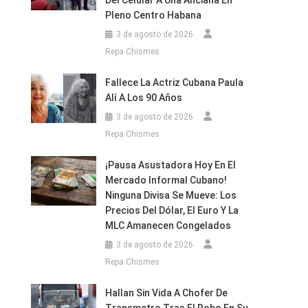
Del Celular A Una Anciana En
Pleno Centro Habana
3 de agosto de 2026
Repa Chismes
Fallece La Actriz Cubana Paula
Alí A Los 90 Años
3 de agosto de 2026
Repa Chismes
¡Pausa Asustadora Hoy En El
Mercado Informal Cubano!
Ninguna Divisa Se Mueve: Los
Precios Del Dólar, El Euro Y La
MLC Amanecen Congelados
3 de agosto de 2026
Repa Chismes
Hallan Sin Vida A Chofer De