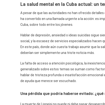
La salud mental en la Cuba actual: un 
A pesar de que las autoridades no han ofrecido detalles c
ha convertido en una llamada urgente a la acción: es impr
Cuba, sobre todo entre los jóvenes.
Hablar de depresión, ansiedad o ideas suicidas sigue sie
social, y la escasez de servicios especializados hacen
En este país, donde aún cuesta trabajo asumir que la sal
deberían ser simplemente una triste noticia más.
La falta de acceso a atención psicológica, la inexisten
generalizado sobre estos temas se suman como factores
hablar de tristeza profunda o insatisfacción emocional 
de ayuda que merece ser escuchado.
Una pérdida que podría haberse evitado: ¿qu
La muerte de Lisneisi no puede ni debe pasar desapercibid