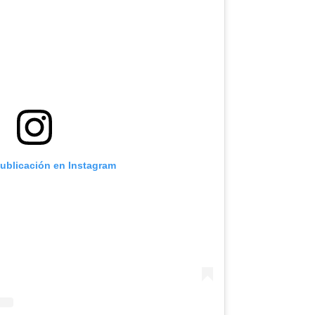
Plantas
En
Camagüey
publicación en Instagram