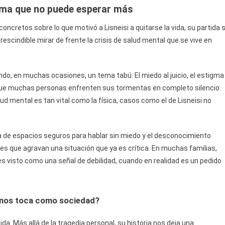
tema que no puede esperar más
oncretos sobre lo que motivó a Lisneisi a quitarse la vida, su partida 
escindible mirar de frente la crisis de salud mental que se vive en
ndo, en muchas ocasiones, un tema tabú. El miedo al juicio, el estigma
 que muchas personas enfrenten sus tormentas en completo silencio.
ud mental es tan vital como la física, casos como el de Lisneisi no
cia de espacios seguros para hablar sin miedo y el desconocimiento
 que agravan una situación que ya es crítica. En muchas familias,
es visto como una señal de debilidad, cuando en realidad es un pedido
é nos toca como sociedad?
a. Más allá de la tragedia personal, su historia nos deja una