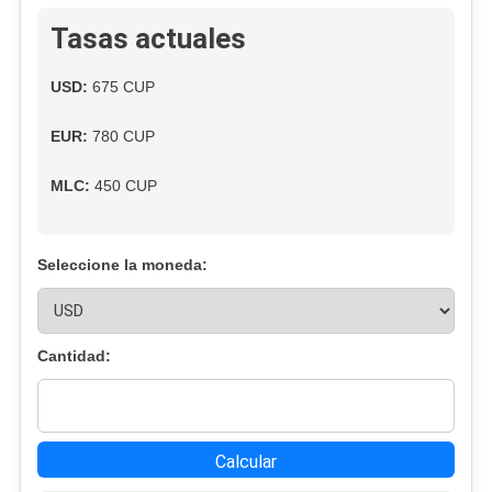
De
Tasas actuales
Precio
Hoy
USD:
675 CUP
En
El
EUR:
780 CUP
Mercado
Informal
MLC:
450 CUP
Cubano
Seleccione la moneda:
Cantidad:
Calcular