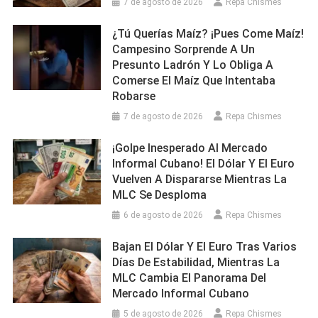
7 de agosto de 2026
Repa Chismes
¿Tú Querías Maíz? ¡Pues Come Maíz!
Campesino Sorprende A Un
Presunto Ladrón Y Lo Obliga A
Comerse El Maíz Que Intentaba
Robarse
7 de agosto de 2026
Repa Chismes
¡Golpe Inesperado Al Mercado
Informal Cubano! El Dólar Y El Euro
Vuelven A Dispararse Mientras La
MLC Se Desploma
6 de agosto de 2026
Repa Chismes
Bajan El Dólar Y El Euro Tras Varios
Días De Estabilidad, Mientras La
MLC Cambia El Panorama Del
Mercado Informal Cubano
5 de agosto de 2026
Repa Chismes