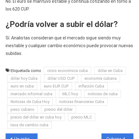
No. El euro se mantuvo estable y continúa cotizando en torno a
los 620 CUP.
¿Podría volver a subir el dólar?
Sí. Analistas consideran que el mercado sigue siendo muy
inestable y cualquier cambio económico puede provocar nuevas
subidas.
Etiquetada como
crisis económica cuba
dólar en Cuba
dólar hoy Cuba
dólar USD CUP
economía cubana
euro en cuba
euro EUR CUP
inflación Cuba
mercado informal cuba
MLC hoy
noticias de cuba
Noticias de Cuba Hoy
noticias financieras Cuba
peso cubano
precio del dólar
precio del dólar en cuba hoy
precio MLC
tasa de cambio cuba
Un artista italiano vendió una escultura invisible por casi $20 mil dólares
Cubano de 23 años pierde la vida en un ataque armado dentro de su centro de trabajo en Guyana