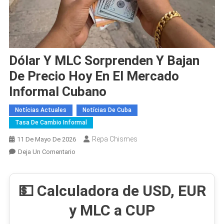
Dólar Y MLC Sorprenden Y Bajan
De Precio Hoy En El Mercado
Informal Cubano
Notícias Actuales
Notícias De Cuba
Tasa De Cambio Informal
Repa Chismes
11 De Mayo De 2026
En
Deja Un Comentario
Dólar
Y
💵 Calculadora de USD, EUR
MLC
Sorprenden
y MLC a CUP
Y
Bajan