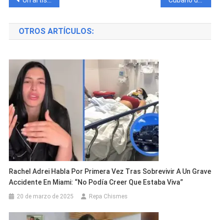
Navegación
de
OTROS ARTÍCULOS:
entradas
Rachel Adrei Habla Por Primera Vez Tras Sobrevivir A Un Grave
Accidente En Miami: “No Podía Creer Que Estaba Viva”
20 de marzo de 2025
Repa Chismes