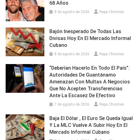
68 Años
8 de agosto de 2026
Repa Chismes
Bajón Inesperado De Todas Las
Divisas Hoy En El Mercado Informal
Cubano
8 de agosto de 2026
Repa Chismes
“Deberían Hacerlo En Todo El País”:
Autoridades De Guantánamo
Amenazan Con Multas A Negocios
Que No Acepten Transferencias
Ante La Escasez De Efectivo
7 de agosto de 2026
Repa Chismes
Baja El Dólar , El Euro Se Queda Igual
Y La MLC Vuelve A Subir Hoy En El
Mercado Informal Cubano