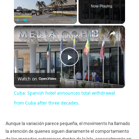
Now Playing
×
Play
Unmute
Fullscreen
Cuba: Spanish hotel announces total withdrawal from Cuba after three decades.
Play
Watch on
Video
Cuba: Spanish hotel announces total withdrawal
from Cuba after three decades.
Aunque la variación parece pequeña, el movimiento ha llamado
la atención de quienes siguen diariamente el comportamiento
de las monedas extranjeras dentro de la Isla, especialmente en