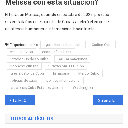
Melissa con esta situación?
El huracán Melissa, ocurrido en octubre de 2025, provocó
severos daños en el oriente de Cuba y aceleró el envío de
asistencia humanitaria internacional hacia la isla.
Etiquetada como
ayuda humanitaria cuba
Cáritas Cuba
crisis en Cuba
economía cubana
Estados Unidos y Cuba
GAESA sanciones
Gobierno cubano
huracán Melissa Cuba
Iglesia católica Cuba
la habana
Marco Rubio
noticias de cuba
política internacional
relaciones Cuba Estados Unidos
Washington
Navegación
La MLC vuelve a caer en Cuba y pierde terreno frente al dólar y el euro en el mercado informal
Salen a la luz imágenes que revelan lo sucedido en el trágico accidente en el que lamentablemente falleció Bolito El Efi
de
OTROS ARTÍCULOS:
entradas