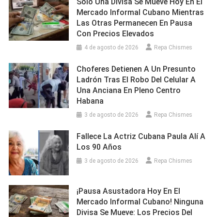
Solo Una Divisa Se Mueve Hoy En El
Mercado Informal Cubano Mientras
Las Otras Permanecen En Pausa
Con Precios Elevados
4 de agosto de 2026
Repa Chismes
Choferes Detienen A Un Presunto
Ladrón Tras El Robo Del Celular A
Una Anciana En Pleno Centro
Habana
3 de agosto de 2026
Repa Chismes
Fallece La Actriz Cubana Paula Alí A
Los 90 Años
3 de agosto de 2026
Repa Chismes
¡Pausa Asustadora Hoy En El
Mercado Informal Cubano! Ninguna
Divisa Se Mueve: Los Precios Del