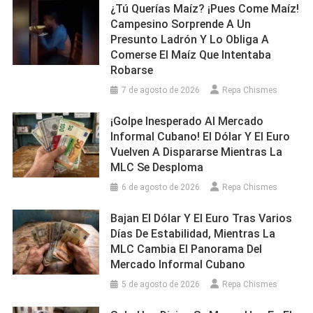
¿Tú Querías Maíz? ¡Pues Come Maíz!
Campesino Sorprende A Un
Presunto Ladrón Y Lo Obliga A
Comerse El Maíz Que Intentaba
Robarse
7 de agosto de 2026
Repa Chismes
¡Golpe Inesperado Al Mercado
Informal Cubano! El Dólar Y El Euro
Vuelven A Dispararse Mientras La
MLC Se Desploma
6 de agosto de 2026
Repa Chismes
Bajan El Dólar Y El Euro Tras Varios
Días De Estabilidad, Mientras La
MLC Cambia El Panorama Del
Mercado Informal Cubano
5 de agosto de 2026
Repa Chismes