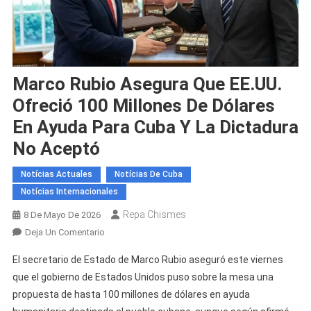
Marco Rubio Asegura Que EE.UU.
Ofreció 100 Millones De Dólares
En Ayuda Para Cuba Y La Dictadura
No Aceptó
Notícias Actuales
Notícias De Cuba
Notícias Internacionales
Repa Chismes
8 De Mayo De 2026
En
Deja Un Comentario
Marco
El secretario de Estado de Marco Rubio aseguró este viernes
Rubio
que el gobierno de Estados Unidos puso sobre la mesa una
Asegura
propuesta de hasta 100 millones de dólares en ayuda
Que