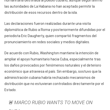
humanitaria destinada al pueblo cubano, aunque según afirmó
EE.UU.
Ofreció
las autoridades de La Habana no han aceptado permitir la
100
distribución de esos recursos dentro de la isla.
Millones
De
Las declaraciones fueron realizadas durante una visita
Dólares
diplomática de Rubio a Roma y posteriormente difundidas por el
En
periodista Eric Daugherty, quien compartió fragmentos del
Ayuda
pronunciamiento en redes sociales y medios digitales.
Para
Cuba
De acuerdo con Rubio, Washington mantiene la intención de
Y
ampliar el apoyo humanitario hacia Cuba, especialmente tras
La
los daños provocados por fenómenos naturales y el deterioro
Dictadura
económico que atraviesa el país. Sin embargo, sostuvo que la
No
administración cubana habría rechazado mecanismos de
Aceptó
distribución que no estuvieran controlados directamente por el
Estado.
🚨 MARCO RUBIO WANTS TO MOVE ON