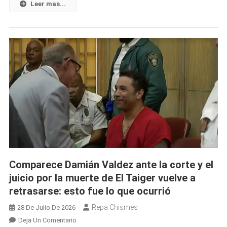
Vecinal
Leer mas...
Por
El
Robo
De
Un
EcoFlow
En
Colón,
Matanzas
Comparece Damián Valdez ante la corte y el
juicio por la muerte de El Taiger vuelve a
retrasarse: esto fue lo que ocurrió
Repa Chismes
28 De Julio De 2026
En
Deja Un Comentario