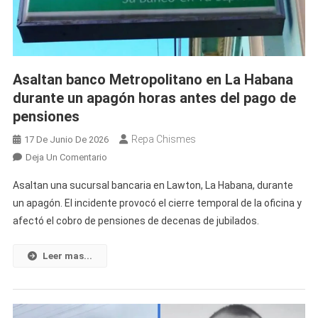
Asaltan banco Metropolitano en La Habana
durante un apagón horas antes del pago de
pensiones
Repa Chismes
17 De Junio De 2026
En
Deja Un Comentario
Asaltan
Asaltan una sucursal bancaria en Lawton, La Habana, durante
Banco
un apagón. El incidente provocó el cierre temporal de la oficina y
Metropolitano
afectó el cobro de pensiones de decenas de jubilados.
En
La
Habana
Leer mas...
Durante
Un
Apagón