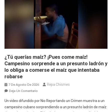
¿Tú querías maíz? ¡Pues come maíz!
Campesino sorprende a un presunto ladrón y
lo obliga a comerse el maíz que intentaba
robarse
Repa Chismes
7 De Agosto De 2026
En
Deja Un Comentario
¿Tú
Un video difundido por Nio Reportando un Crimen muestra a un
Querías
campesino cubano sorprendiendo a un presunto ladrón de maíz
Maíz?