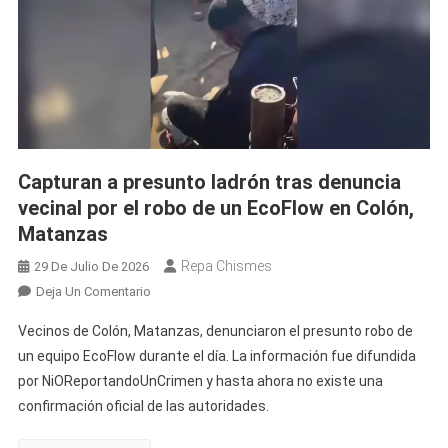
En
Matanzas
Capturan a presunto ladrón tras denuncia
vecinal por el robo de un EcoFlow en Colón,
Matanzas
Repa Chismes
29 De Julio De 2026
En
Deja Un Comentario
Capturan
Vecinos de Colón, Matanzas, denunciaron el presunto robo de
A
un equipo EcoFlow durante el día. La información fue difundida
Presunto
por NiOReportandoUnCrimen y hasta ahora no existe una
Ladrón
confirmación oficial de las autoridades.
Tras
Denuncia