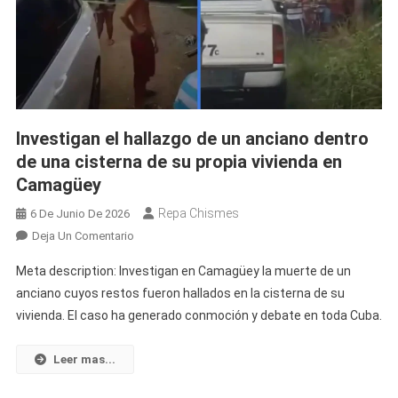
Investigan el hallazgo de un anciano dentro
de una cisterna de su propia vivienda en
Camagüey
Repa Chismes
6 De Junio De 2026
En
Deja Un Comentario
Investigan
Meta description: Investigan en Camagüey la muerte de un
El
anciano cuyos restos fueron hallados en la cisterna de su
Hallazgo
vivienda. El caso ha generado conmoción y debate en toda Cuba.
De
Un
Anciano
Leer mas...
Dentro