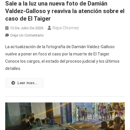
Sale a la luz una nueva foto de Damián
Valdez-Galloso y reaviva la atención sobre el
caso de El Taiger
Repa Chismes
13 De Julio De 2026
En
Deja Un Comentario
Sale
La actualización de la fotografía de Damián Valdez-Galloso
A
vuelve a poner en foco el caso por la muerte de El Taiger.
La
Conoce los cargos, el estado del proceso judicial y los últimos
Luz
detalles.
Una
Nueva
Foto
Leer mas...
De
Damián
Valdez-
Galloso
Y
Reaviva
La