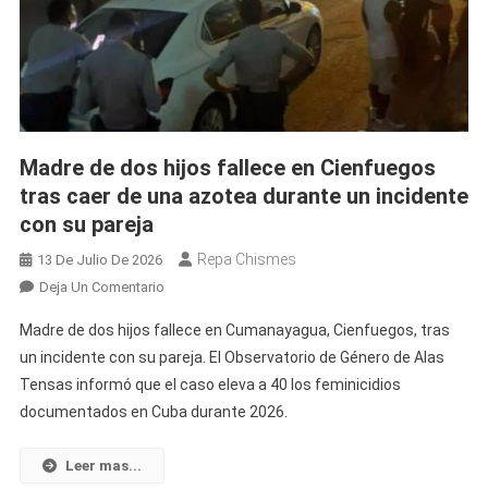
Atención
Sobre
El
Caso
De
El
Madre de dos hijos fallece en Cienfuegos
Taiger
tras caer de una azotea durante un incidente
con su pareja
Repa Chismes
13 De Julio De 2026
En
Deja Un Comentario
Madre
Madre de dos hijos fallece en Cumanayagua, Cienfuegos, tras
De
un incidente con su pareja. El Observatorio de Género de Alas
Dos
Tensas informó que el caso eleva a 40 los feminicidios
Hijos
documentados en Cuba durante 2026.
Fallece
En
Cienfuegos
Leer mas...
Tras