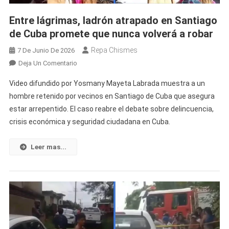
Entre lágrimas, ladrón atrapado en Santiago
de Cuba promete que nunca volverá a robar
Repa Chismes
7 De Junio De 2026
En
Deja Un Comentario
Entre
Video difundido por Yosmany Mayeta Labrada muestra a un
Lágrimas,
hombre retenido por vecinos en Santiago de Cuba que asegura
Ladrón
estar arrepentido. El caso reabre el debate sobre delincuencia,
Atrapado
crisis económica y seguridad ciudadana en Cuba.
En
Santiago
De
Leer mas...
Cuba
Promete
Que
Nunca
Volverá
A
Robar