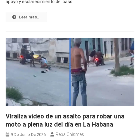
apoyo y esclarecimiento del caso.
Fallecimiento
De
Un
Leer mas...
Ciudadano
Cubano
Encontrado
Cerca
De
Una
Carretera
Viraliza video de un asalto para robar una
moto a plena luz del día en La Habana
Repa Chismes
9 De Junio De 2026