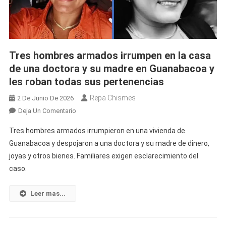
Dueña
Tres hombres armados irrumpen en la casa
de una doctora y su madre en Guanabacoa y
les roban todas sus pertenencias
Repa Chismes
2 De Junio De 2026
En
Deja Un Comentario
Tres
Tres hombres armados irrumpieron en una vivienda de
Hombres
Guanabacoa y despojaron a una doctora y su madre de dinero,
Armados
joyas y otros bienes. Familiares exigen esclarecimiento del
Irrumpen
caso.
En
La
Casa
Leer mas...
De
Una