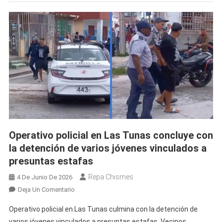
De
Una
Cisterna
De
Su
Propia
Vivienda
En
Camagüey
Operativo policial en Las Tunas concluye con
la detención de varios jóvenes vinculados a
presuntas estafas
Repa Chismes
4 De Junio De 2026
En
Deja Un Comentario
Operativo
Operativo policial en Las Tunas culmina con la detención de
Policial
varios jóvenes vinculados a presuntas estafas. Vecinos