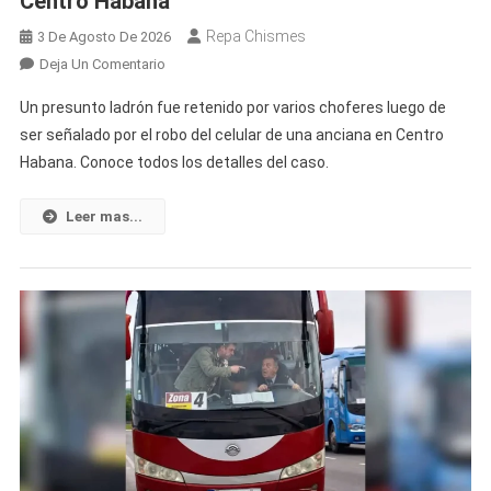
Centro Habana
Repa Chismes
3 De Agosto De 2026
En
Deja Un Comentario
Choferes
Un presunto ladrón fue retenido por varios choferes luego de
Detienen
ser señalado por el robo del celular de una anciana en Centro
A
Habana. Conoce todos los detalles del caso.
Un
Presunto
Ladrón
Leer mas...
Tras
El
Robo
Del
Celular
A
Una
Anciana
En
Pleno