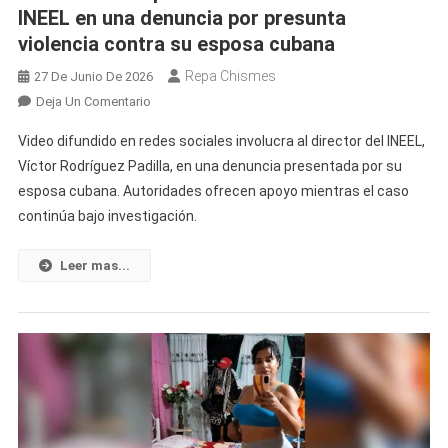
INEEL en una denuncia por presunta
Perso
De
violencia contra su esposa cubana
Las
Repa Chismes
27 De Junio De 2026
Imáge
En
Deja Un Comentario
Viraliza
Video difundido en redes sociales involucra al director del INEEL,
Video
Víctor Rodríguez Padilla, en una denuncia presentada por su
Que
esposa cubana. Autoridades ofrecen apoyo mientras el caso
Involucra
continúa bajo investigación.
Al
Director
Del
Leer mas...
INEEL
En
Una
Denuncia
Por
Presunta
Violencia
Contra