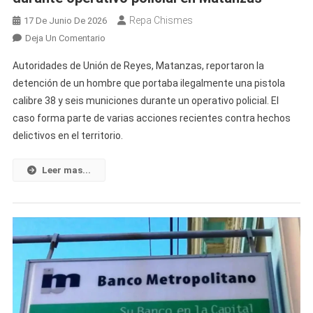
Repa Chismes
17 De Junio De 2026
En
Deja Un Comentario
Detienen
Autoridades de Unión de Reyes, Matanzas, reportaron la
A
detención de un hombre que portaba ilegalmente una pistola
Hombre
calibre 38 y seis municiones durante un operativo policial. El
Con
caso forma parte de varias acciones recientes contra hechos
Arma
De
delictivos en el territorio.
Fuego
Durante
Leer mas...
Operativo
Policial
En
Matanzas