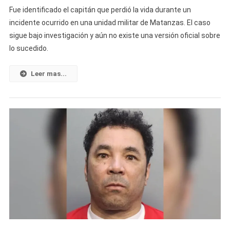
Identifican
Fue identificado el capitán que perdió la vida durante un
A
incidente ocurrido en una unidad militar de Matanzas. El caso
Recluta
sigue bajo investigación y aún no existe una versión oficial sobre
Y
lo sucedido.
A
Capitán
Fallecido
Leer mas...
Tras
Intento
De
Robo
En
Una
Unidad
Militar
De
Matanzas