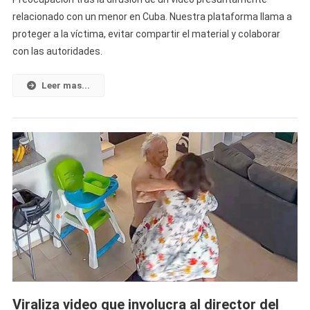
Circul
relacionado con un menor en Cuba. Nuestra plataforma llama a
Un
proteger a la víctima, evitar compartir el material y colaborar
Polém
con las autoridades.
Video
Sobre
Un
Leer mas...
Presu
Caso
Relac
Con
Un
Meno
En
Cuba,
Piden
Ayuda
Para
Identi
A
Viraliza video que involucra al director del
La