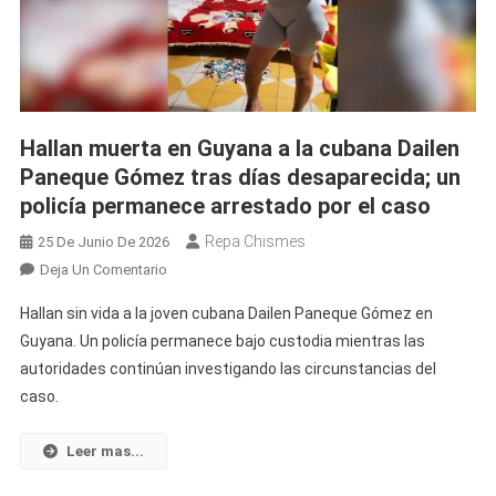
Su
Esposa
Cubana
Hallan muerta en Guyana a la cubana Dailen
Paneque Gómez tras días desaparecida; un
policía permanece arrestado por el caso
Repa Chismes
25 De Junio De 2026
En
Deja Un Comentario
Hallan
Hallan sin vida a la joven cubana Dailen Paneque Gómez en
Muerta
Guyana. Un policía permanece bajo custodia mientras las
En
autoridades continúan investigando las circunstancias del
Guyana
caso.
A
La
Cubana
Leer mas...
Dailen