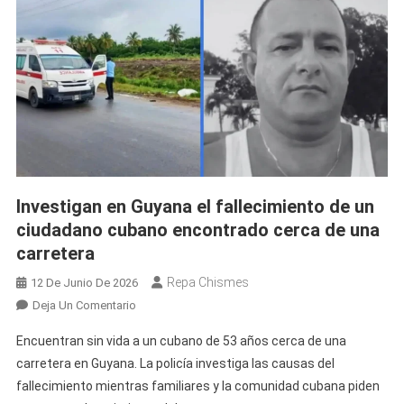
Horas
Antes
Del
Pago
De
Pensiones
Investigan en Guyana el fallecimiento de un
ciudadano cubano encontrado cerca de una
carretera
Repa Chismes
12 De Junio De 2026
En
Deja Un Comentario
Investigan
Encuentran sin vida a un cubano de 53 años cerca de una
En
carretera en Guyana. La policía investiga las causas del
Guyana
fallecimiento mientras familiares y la comunidad cubana piden
El