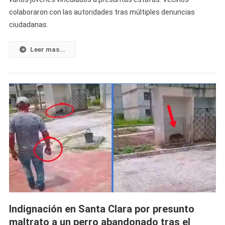
En
colaboraron con las autoridades tras múltiples denuncias
Las
ciudadanas.
Tunas
Concluye
Con
Leer mas...
La
Detención
De
Varios
Jóvenes
Vinculados
A
Presuntas
Estafas
Indignación en Santa Clara por presunto
maltrato a un perro abandonado tras el