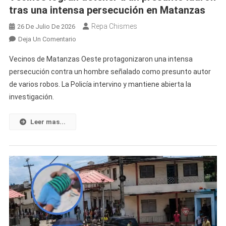
tras una intensa persecución en Matanzas
Lo
Que
Repa Chismes
26 De Julio De 2026
Ocurrió
En
Deja Un Comentario
Vecinos
Vecinos de Matanzas Oeste protagonizaron una intensa
Logran
persecución contra un hombre señalado como presunto autor
Detener
de varios robos. La Policía intervino y mantiene abierta la
A
investigación.
Un
Presunto
Ladrón
Leer mas...
Tras
Una
Intensa
Persecución
En
Matanzas