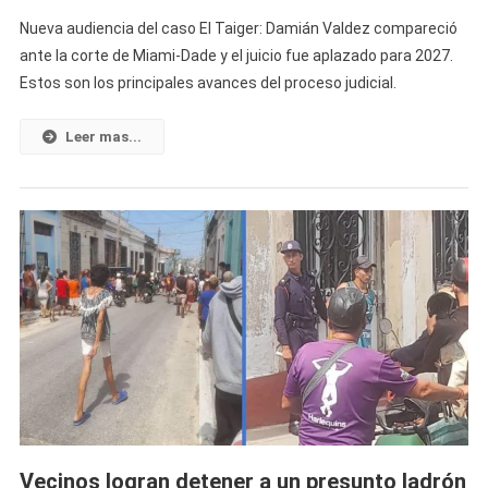
Comparece
Nueva audiencia del caso El Taiger: Damián Valdez compareció
Damián
ante la corte de Miami-Dade y el juicio fue aplazado para 2027.
Valdez
Estos son los principales avances del proceso judicial.
Ante
La
Corte
Leer mas...
Y
El
Juicio
Por
La
Muerte
De
El
Taiger
Vuelve
A
Retrasarse:
Esto
Vecinos logran detener a un presunto ladrón
Fue