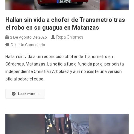
Centro
Habana
Hallan sin vida a chofer de Transmetro tras
el robo en su guagua en Matanzas
Repa Chismes
2 De Agosto De 2026
En
Deja Un Comentario
Hallan
Hallan sin vida a un reconocido chofer de Transmetro en
Sin
Cárdenas, Matanzas. La noticia fue difundida por el periodista
Vida
independiente Christian Arbolaez y aún no existe una versión
A
oficial sobre el caso.
Chofer
De
Transmetro
Leer mas...
Tras
El
Robo
En
Su
Guagua