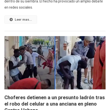
dentro de su siembra. El hecho ha provocado un amplio debate
¡Pues
en redes sociales.
Come
Maíz!
Campesino
Leer mas...
Sorprende
A
Un
Presunto
Ladrón
Y
Lo
Obliga
A
Comerse
El
Maíz
Que
Choferes detienen a un presunto ladrón tras
Intentaba
el robo del celular a una anciana en pleno
Robarse