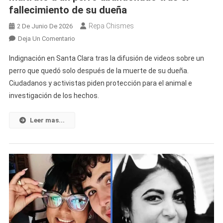
fallecimiento de su dueña
Repa Chismes
2 De Junio De 2026
En
Deja Un Comentario
Indignación
Indignación en Santa Clara tras la difusión de videos sobre un
En
perro que quedó solo después de la muerte de su dueña.
Santa
Ciudadanos y activistas piden protección para el animal e
Clara
investigación de los hechos.
Por
Presunto
Maltrato
Leer mas...
A
Un
Perro
Abandonado
Tras
El
Fallecimiento
De
Su