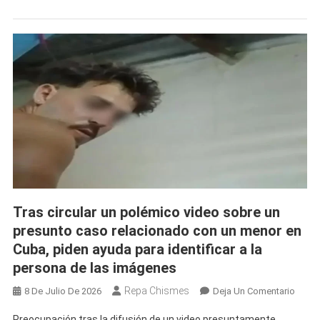
Caer
De
Una
Azotea
Durante
Un
Incidente
Con
Su
Pareja
Tras circular un polémico video sobre un
presunto caso relacionado con un menor en
Cuba, piden ayuda para identificar a la
persona de las imágenes
Repa Chismes
En
8 De Julio De 2026
Deja Un Comentario
Tras
Preocupación tras la difusión de un video presuntamente