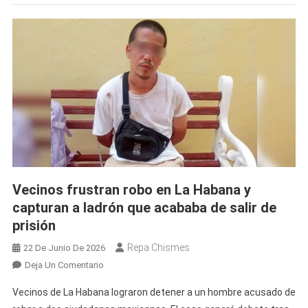
Paneque
Gómez
Tras
Días
Desaparecida;
Un
Policía
Permanece
Arrestado
Por
El
Caso
Vecinos frustran robo en La Habana y
capturan a ladrón que acababa de salir de
prisión
Repa Chismes
22 De Junio De 2026
En
Deja Un Comentario
Vecinos
Vecinos de La Habana lograron detener a un hombre acusado de
Frustran