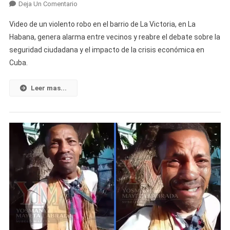
En
Deja Un Comentario
Viraliza
Video de un violento robo en el barrio de La Victoria, en La
Video
Habana, genera alarma entre vecinos y reabre el debate sobre la
De
seguridad ciudadana y el impacto de la crisis económica en
Un
Cuba.
Asalto
Para
Robar
Leer mas...
Una
Moto
A
Plena
Luz
Del
Día
En
La
Habana