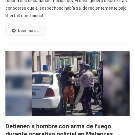
robar a dos ciudadanas mexicanas. El caso generó debate tras
Robo
conocerse que el sospechoso había salido recientemente bajo
En
libertad condicional.
La
Habana
Y
Leer mas...
Capturan
A
Ladrón
Que
Acababa
De
Salir
De
Prisión
Detienen a hombre con arma de fuego
durante operativo policial en Matanzas