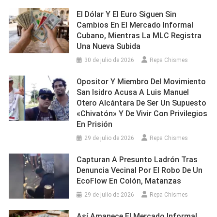
El Dólar Y El Euro Siguen Sin
Cambios En El Mercado Informal
Cubano, Mientras La MLC Registra
Una Nueva Subida
30 de julio de 2026
Repa Chismes
Opositor Y Miembro Del Movimiento
San Isidro Acusa A Luis Manuel
Otero Alcántara De Ser Un Supuesto
«chivatón» Y De Vivir Con Privilegios
En Prisión
29 de julio de 2026
Repa Chismes
Capturan A Presunto Ladrón Tras
Denuncia Vecinal Por El Robo De Un
EcoFlow En Colón, Matanzas
29 de julio de 2026
Repa Chismes
Así Amanece El Mercado Informal