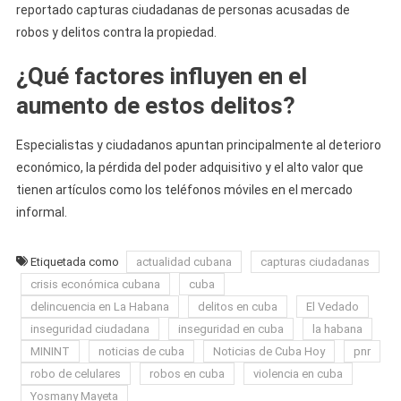
reportado capturas ciudadanas de personas acusadas de
robos y delitos contra la propiedad.
¿Qué factores influyen en el
aumento de estos delitos?
Especialistas y ciudadanos apuntan principalmente al deterioro
económico, la pérdida del poder adquisitivo y el alto valor que
tienen artículos como los teléfonos móviles en el mercado
informal.
Etiquetada como
actualidad cubana
capturas ciudadanas
crisis económica cubana
cuba
delincuencia en La Habana
delitos en cuba
El Vedado
inseguridad ciudadana
inseguridad en cuba
la habana
MININT
noticias de cuba
Noticias de Cuba Hoy
pnr
robo de celulares
robos en cuba
violencia en cuba
Yosmany Mayeta