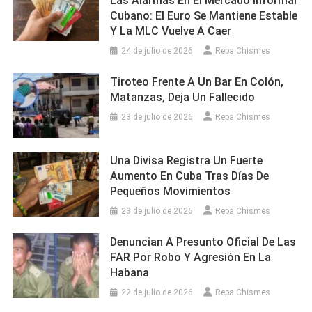
Las Alarmas En El Mercado Informal
Cubano: El Euro Se Mantiene Estable
Y La MLC Vuelve A Caer
24 de julio de 2026
Repa Chismes
Tiroteo Frente A Un Bar En Colón,
Matanzas, Deja Un Fallecido
23 de julio de 2026
Repa Chismes
Una Divisa Registra Un Fuerte
Aumento En Cuba Tras Días De
Pequeños Movimientos
23 de julio de 2026
Repa Chismes
Denuncian A Presunto Oficial De Las
FAR Por Robo Y Agresión En La
Habana
22 de julio de 2026
Repa Chismes