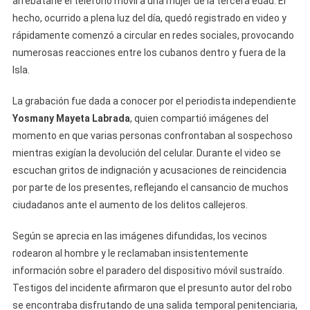
arrebatarle el teléfono móvil a una mujer de la tercera edad. El
Presunto
hecho, ocurrido a plena luz del día, quedó registrado en video y
Ladrón
rápidamente comenzó a circular en redes sociales, provocando
Y
numerosas reacciones entre los cubanos dentro y fuera de la
Aumenta
Isla.
El
Miedo
La grabación fue dada a conocer por el periodista independiente
Por
Yosmany Mayeta Labrada
, quien compartió imágenes del
La
momento en que varias personas confrontaban al sospechoso
Delincuencia
mientras exigían la devolución del celular. Durante el video se
En
escuchan gritos de indignación y acusaciones de reincidencia
La
por parte de los presentes, reflejando el cansancio de muchos
Habana
ciudadanos ante el aumento de los delitos callejeros.
Según se aprecia en las imágenes difundidas, los vecinos
rodearon al hombre y le reclamaban insistentemente
información sobre el paradero del dispositivo móvil sustraído.
Testigos del incidente afirmaron que el presunto autor del robo
se encontraba disfrutando de una salida temporal penitenciaria,