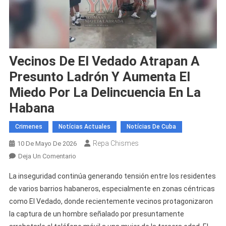
Vecinos De El Vedado Atrapan A
Presunto Ladrón Y Aumenta El
Miedo Por La Delincuencia En La
Habana
Crimenes
Notícias Actuales
Notícias De Cuba
Repa Chismes
10 De Mayo De 2026
En
Deja Un Comentario
Vecinos
La inseguridad continúa generando tensión entre los residentes
De
de varios barrios habaneros, especialmente en zonas céntricas
El
como El Vedado, donde recientemente vecinos protagonizaron
Vedado
la captura de un hombre señalado por presuntamente
Atrapan
A