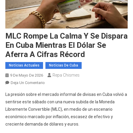
MLC Rompe La Calma Y Se Dispara
En Cuba Mientras El Dólar Se
Aferra A Cifras Récord
Notícias Actuales
Notícias De Cuba
Repa Chismes
9 De Mayo De 2026
En
Deja Un Comentario
MLC
La presión sobre el mercado informal de divisas en Cuba volvió a
Rompe
sentirse este sábado con una nueva subida de la Moneda
La
Libremente Convertible (MLC), en medio de un escenario
Calma
económico marcado por inflación, escasez de efectivo y
Y
Se
creciente demanda de dólares y euros.
Dispara