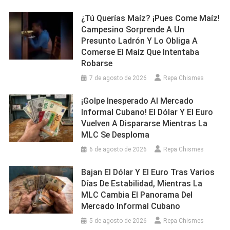
¿Tú Querías Maíz? ¡Pues Come Maíz!
Campesino Sorprende A Un
Presunto Ladrón Y Lo Obliga A
Comerse El Maíz Que Intentaba
Robarse
7 de agosto de 2026
Repa Chismes
¡Golpe Inesperado Al Mercado
Informal Cubano! El Dólar Y El Euro
Vuelven A Dispararse Mientras La
MLC Se Desploma
6 de agosto de 2026
Repa Chismes
Bajan El Dólar Y El Euro Tras Varios
Días De Estabilidad, Mientras La
MLC Cambia El Panorama Del
Mercado Informal Cubano
5 de agosto de 2026
Repa Chismes