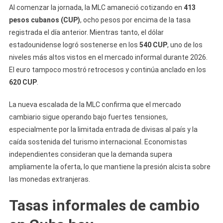
En
Al comenzar la jornada, la MLC amaneció cotizando en
413
Cuba
pesos cubanos (CUP)
, ocho pesos por encima de la tasa
Mientras
registrada el día anterior. Mientras tanto, el dólar
El
estadounidense logró sostenerse en los
540 CUP
, uno de los
Dólar
niveles más altos vistos en el mercado informal durante 2026.
Se
El euro tampoco mostró retrocesos y continúa anclado en los
Aferra
620 CUP
.
A
Cifras
La nueva escalada de la MLC confirma que el mercado
Récord
cambiario sigue operando bajo fuertes tensiones,
especialmente por la limitada entrada de divisas al país y la
caída sostenida del turismo internacional. Economistas
independientes consideran que la demanda supera
ampliamente la oferta, lo que mantiene la presión alcista sobre
las monedas extranjeras.
Tasas informales de cambio