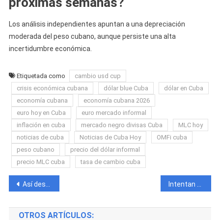
próximas semanas?
Los análisis independientes apuntan a una depreciación
moderada del peso cubano, aunque persiste una alta
incertidumbre económica.
Etiquetada como
cambio usd cup
crisis económica cubana
dólar blue Cuba
dólar en Cuba
economía cubana
economía cubana 2026
euro hoy en Cuba
euro mercado informal
inflación en cuba
mercado negro divisas Cuba
MLC hoy
noticias de cuba
Noticias de Cuba Hoy
OMFi cuba
peso cubano
precio del dólar informal
precio MLC cuba
tasa de cambio cuba
Navegación
Así despidieron a Bolito El Efi tras su fallecimiento en un accidente en La Habana
Intentan robar en la casa de Bolito El Efi mientras familiares y amigos le daban el último adiós en La Habana
de
OTROS ARTÍCULOS: