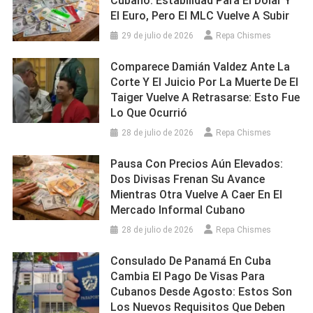
Cubano: Estabilidad Para El Dólar Y
El Euro, Pero El MLC Vuelve A Subir
29 de julio de 2026
Repa Chismes
Comparece Damián Valdez Ante La
Corte Y El Juicio Por La Muerte De El
Taiger Vuelve A Retrasarse: Esto Fue
Lo Que Ocurrió
28 de julio de 2026
Repa Chismes
Pausa Con Precios Aún Elevados:
Dos Divisas Frenan Su Avance
Mientras Otra Vuelve A Caer En El
Mercado Informal Cubano
28 de julio de 2026
Repa Chismes
Consulado De Panamá En Cuba
Cambia El Pago De Visas Para
Cubanos Desde Agosto: Estos Son
Los Nuevos Requisitos Que Deben