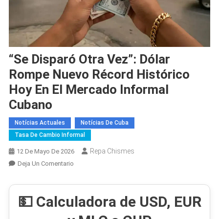
“Se Disparó Otra Vez”: Dólar
Rompe Nuevo Récord Histórico
Hoy En El Mercado Informal
Cubano
Notícias Actuales
Notícias De Cuba
Tasa De Cambio Informal
Repa Chismes
12 De Mayo De 2026
En
Deja Un Comentario
“Se
Disparó
💵 Calculadora de USD, EUR
Otra
Vez”: