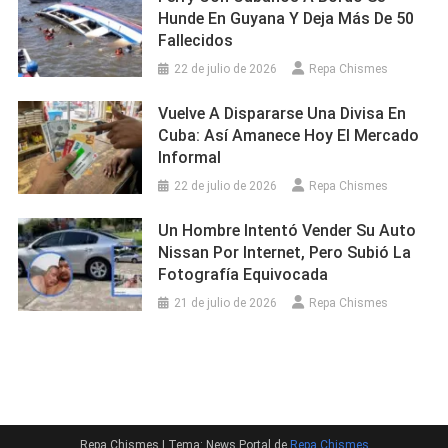
Hunde En Guyana Y Deja Más De 50
Fallecidos
22 de julio de 2026
Repa Chismes
Vuelve A Dispararse Una Divisa En
Cuba: Así Amanece Hoy El Mercado
Informal
22 de julio de 2026
Repa Chismes
Un Hombre Intentó Vender Su Auto
Nissan Por Internet, Pero Subió La
Fotografía Equivocada
21 de julio de 2026
Repa Chismes
Repa Chismes
|
Tema: News Portal de
Repa Chismes