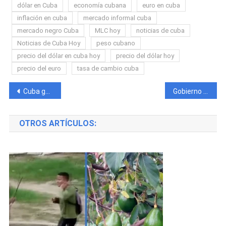
dólar en Cuba
economía cubana
euro en cuba
inflación en cuba
mercado informal cuba
mercado negro Cuba
MLC hoy
noticias de cuba
Noticias de Cuba Hoy
peso cubano
precio del dólar en cuba hoy
precio del dólar hoy
precio del euro
tasa de cambio cuba
Navegación
Cuba gastó más de 11 millones de dólares en combustible comprado a Estados Unidos
Gobierno cubano anuncia nuevos aumentos en precios del combustible en dólares
de
OTROS ARTÍCULOS:
entradas