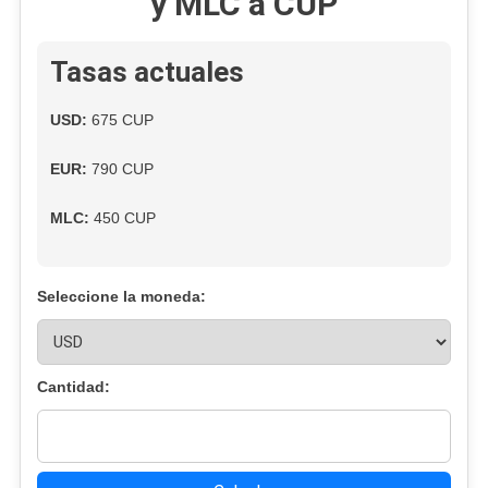
y MLC a CUP
Dólar
Rompe
Nuevo
Tasas actuales
Récord
Histórico
USD:
675 CUP
Hoy
En
EUR:
790 CUP
El
Mercado
MLC:
450 CUP
Informal
Cubano
Seleccione la moneda:
Cantidad: