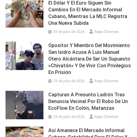
El Dólar Y El Euro Siguen Sin
Cambios En El Mercado Informal
Cubano, Mientras La MLC Registra
Una Nueva Subida
30 de julio de 2026
Repa Chismes
Opositor Y Miembro Del Movimiento
San Isidro Acusa A Luis Manuel
Otero Alcántara De Ser Un Supuesto
«chivatón» Y De Vivir Con Privilegios
En Prisión
29 de julio de 2026
Repa Chismes
Capturan A Presunto Ladrón Tras
Denuncia Vecinal Por El Robo De Un
EcoFlow En Colón, Matanzas
29 de julio de 2026
Repa Chismes
Así Amanece El Mercado Informal