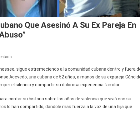
 Cubano Que Asesinó A Su Ex Pareja En
 Abuso”
En
ntario
Rompe
nnessee, sigue estremeciendo a la comunidad cubana dentro y fuera d
El
lfonso Acevedo, una cubana de 52 años, a manos de su expareja Cándid
Silencio
mper el silencio y compartir su dolorosa experiencia familiar.
La
Hija
para contar su historia sobre los años de violencia que vivió con su
Del
tros lo han compartido, dándole más fuerza a la voz de una hija que
Cubano
Que
Asesinó
A
Su