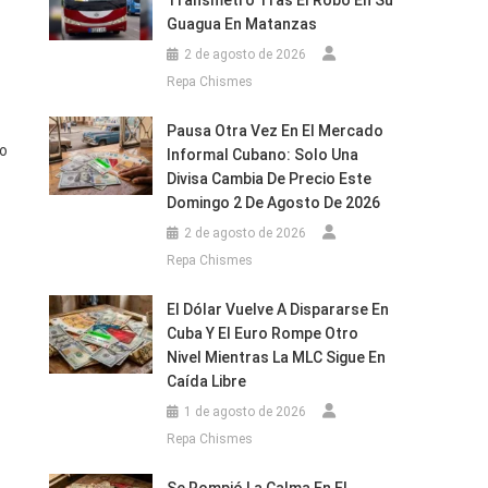
Transmetro Tras El Robo En Su
Guagua En Matanzas
2 de agosto de 2026
Repa Chismes
Pausa Otra Vez En El Mercado
go
Informal Cubano: Solo Una
Divisa Cambia De Precio Este
Domingo 2 De Agosto De 2026
2 de agosto de 2026
Repa Chismes
El Dólar Vuelve A Dispararse En
Cuba Y El Euro Rompe Otro
Nivel Mientras La MLC Sigue En
Caída Libre
1 de agosto de 2026
Repa Chismes