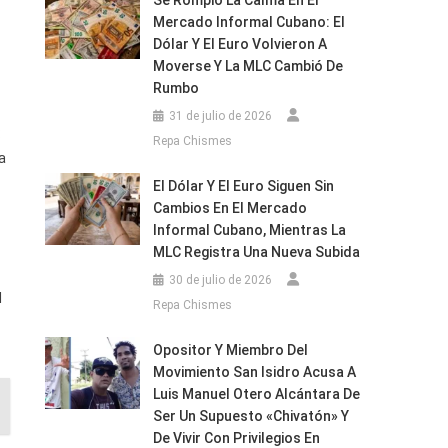
Se Rompió La Calma En El
Mercado Informal Cubano: El
Dólar Y El Euro Volvieron A
Moverse Y La MLC Cambió De
Rumbo
31 de julio de 2026
:
Repa Chismes
a
El Dólar Y El Euro Siguen Sin
Cambios En El Mercado
Informal Cubano, Mientras La
MLC Registra Una Nueva Subida
30 de julio de 2026
l
Repa Chismes
Opositor Y Miembro Del
Movimiento San Isidro Acusa A
Luis Manuel Otero Alcántara De
Ser Un Supuesto «chivatón» Y
De Vivir Con Privilegios En