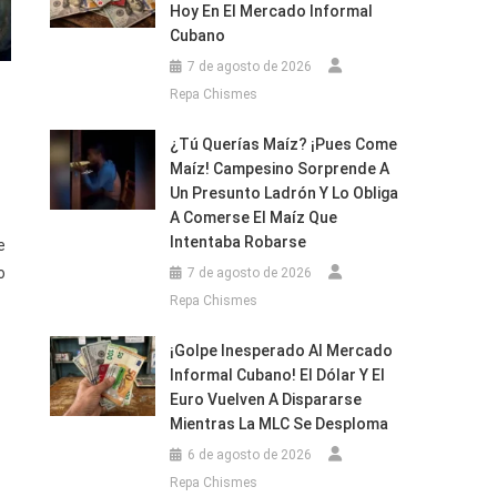
Hoy En El Mercado Informal
Cubano
7 de agosto de 2026
Repa Chismes
¿Tú Querías Maíz? ¡Pues Come
Maíz! Campesino Sorprende A
Un Presunto Ladrón Y Lo Obliga
A Comerse El Maíz Que
Intentaba Robarse
e
o
7 de agosto de 2026
Repa Chismes
¡Golpe Inesperado Al Mercado
Informal Cubano! El Dólar Y El
Euro Vuelven A Dispararse
Mientras La MLC Se Desploma
6 de agosto de 2026
Repa Chismes