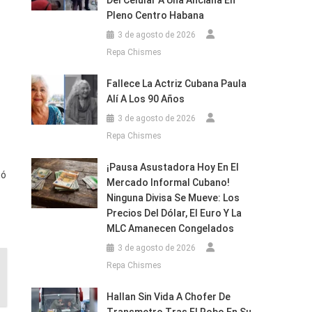
Del Celular A Una Anciana En
Pleno Centro Habana
3 de agosto de 2026
Repa Chismes
Fallece La Actriz Cubana Paula
Alí A Los 90 Años
3 de agosto de 2026
Repa Chismes
¡Pausa Asustadora Hoy En El
ió
Mercado Informal Cubano!
Ninguna Divisa Se Mueve: Los
Precios Del Dólar, El Euro Y La
MLC Amanecen Congelados
3 de agosto de 2026
Repa Chismes
Hallan Sin Vida A Chofer De