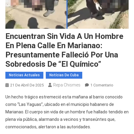
Encuentran Sin Vida A Un Hombre
En Plena Calle En Marianao:
Presuntamente Falleció Por Una
Sobredosis De “El Químico”
Notícias Actuales
Notícias De Cuba
Repa Chismes
En
21 De Abril De 2025
1 Comentario
Encuentran
Un hecho trágico estremeció esta mañana al barrio conocido
Sin
como “Las Yaguas”, ubicado en el municipio habanero de
Vida
Marianao. El cuerpo sin vida de un hombre fue hallado tendido en
A
plena vía pública, alarmando a vecinos y transeúntes que,
Un
Hombre
conmocionados, alertaron a las autoridades.
En