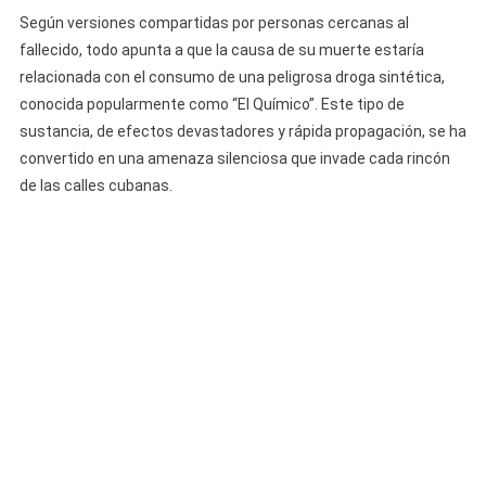
Plena
Según versiones compartidas por personas cercanas al
Calle
fallecido, todo apunta a que la causa de su muerte estaría
En
relacionada con el consumo de una peligrosa droga sintética,
Marianao:
conocida popularmente como “El Químico”. Este tipo de
Presuntame
sustancia, de efectos devastadores y rápida propagación, se ha
Falleció
convertido en una amenaza silenciosa que invade cada rincón
Por
de las calles cubanas.
Una
Sobredosis
De
“El
Químico”