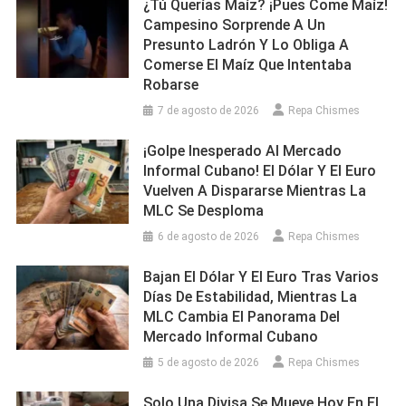
¿Tú Querías Maíz? ¡Pues Come Maíz!
Campesino Sorprende A Un
Presunto Ladrón Y Lo Obliga A
Comerse El Maíz Que Intentaba
Robarse
7 de agosto de 2026
Repa Chismes
¡Golpe Inesperado Al Mercado
Informal Cubano! El Dólar Y El Euro
Vuelven A Dispararse Mientras La
MLC Se Desploma
6 de agosto de 2026
Repa Chismes
Bajan El Dólar Y El Euro Tras Varios
Días De Estabilidad, Mientras La
MLC Cambia El Panorama Del
Mercado Informal Cubano
5 de agosto de 2026
Repa Chismes
Solo Una Divisa Se Mueve Hoy En El