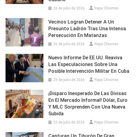
26 de julio de 2026
Repa Chismes
Vecinos Logran Detener A Un
Presunto Ladrón Tras Una Intensa
Persecución En Matanzas
26 de julio de 2026
Repa Chismes
Nuevo Informe De EE.UU. Reaviva
Las Especulaciones Sobre Una
Posible Intervención Militar En Cuba
25 de julio de 2026
Repa Chismes
¡Disparo Inesperado De Las Divisas
En El Mercado Informal! Dólar, Euro
Y MLC Sorprenden Con Una Nueva
Subida
25 de julio de 2026
Repa Chismes
Capturan Un Tiburón De Gran