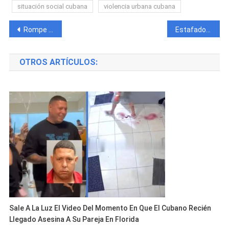
situación social cubana
violencia urbana cubana
Navegación
Rompe el silencio la hija del cubano que asesinó a su ex pareja en Nashville: “Fueron 24 años de abuso”
Estafador capturado tras defraudar más de 2 millones de pesos cubanos
de
OTROS ARTÍCULOS:
entradas
Sale A La Luz El Video Del Momento En Que El Cubano Recién
Llegado Asesina A Su Pareja En Florida