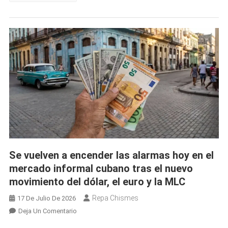
Cuba:
Así
Amanece
Hoy
El
Mercado
Informal
Con
Nuevos
Cambios
En
El
USD,
Se vuelven a encender las alarmas hoy en el
El
mercado informal cubano tras el nuevo
Euro
movimiento del dólar, el euro y la MLC
Y
La
Repa Chismes
17 De Julio De 2026
MLC
En
Deja Un Comentario
Se