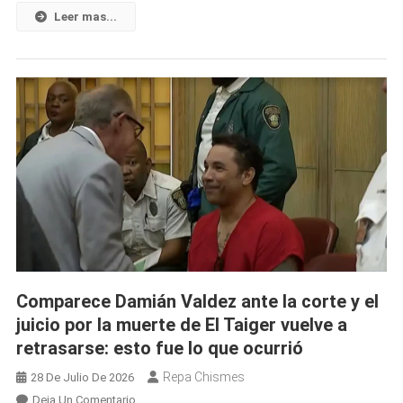
Cubano:
Leer mas...
Estabilidad
Para
El
Dólar
Y
El
Euro,
Pero
El
MLC
Vuelve
A
Subir
Comparece Damián Valdez ante la corte y el
juicio por la muerte de El Taiger vuelve a
retrasarse: esto fue lo que ocurrió
Repa Chismes
28 De Julio De 2026
En
Deja Un Comentario