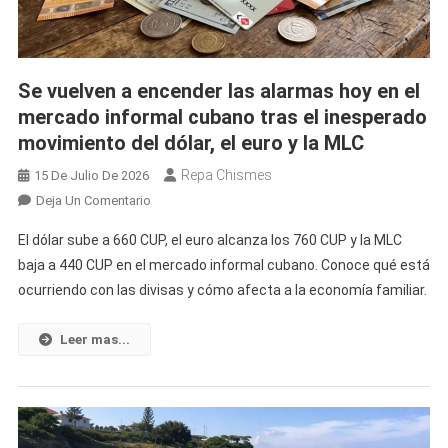
La
MLC
En
El
Se vuelven a encender las alarmas hoy en el
Mercado
mercado informal cubano tras el inesperado
Informal
movimiento del dólar, el euro y la MLC
Repa Chismes
15 De Julio De 2026
En
Deja Un Comentario
Se
El dólar sube a 660 CUP, el euro alcanza los 760 CUP y la MLC
Vuelven
baja a 440 CUP en el mercado informal cubano. Conoce qué está
A
ocurriendo con las divisas y cómo afecta a la economía familiar.
Encender
Las
Alarmas
Leer mas...
Hoy
En
El
Mercado