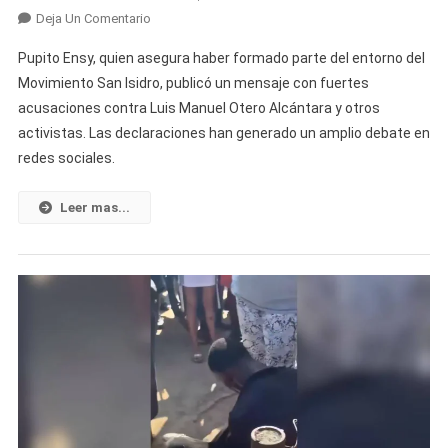
En
Deja Un Comentario
Opositor
Pupito Ensy, quien asegura haber formado parte del entorno del
Y
Movimiento San Isidro, publicó un mensaje con fuertes
Miembro
acusaciones contra Luis Manuel Otero Alcántara y otros
Del
activistas. Las declaraciones han generado un amplio debate en
Movimiento
San
redes sociales.
Isidro
Acusa
Leer mas...
A
Luis
Manuel
Otero
Alcántara
De
Ser
Un
Supuesto
«chivatón»