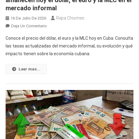
Y
mercado informal
La
MLC
Repa Chismes
16 De Julio De 2026
En
Deja Un Comentario
Nuevo
Conoce el precio del dólar, el euro y la MLC hoy en Cuba. Consulta
Giro
las tasas actualizadas del mercado informal, su evolución y qué
En
impacto tienen sobre la economía cubana.
Las
Divisas
En
Leer mas...
Cuba:
Así
Amanecen
Hoy
El
Dólar,
El
Euro
Y