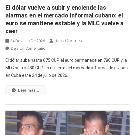
El dólar vuelve a subir y enciende las
alarmas en el mercado informal cubano: el
euro se mantiene estable y la MLC vuelve a
caer
Repa Chismes
24 De Julio De 2026
En
Deja Un Comentario
El
El dólar sube hasta 675 CUP, el euro permanece en 780 CUP y la
Dólar
MLC baja a 480 CUP en el cierre del mercado informal de divisas
Vuelve
en Cuba este 24 de julio de 2026.
A
Subir
Y
Leer mas...
Enciende
Las
Alarmas
En
El
Mercado