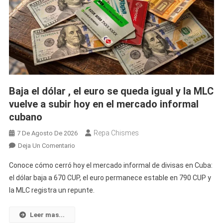
Baja el dólar , el euro se queda igual y la MLC
vuelve a subir hoy en el mercado informal
cubano
Repa Chismes
7 De Agosto De 2026
En
Deja Un Comentario
Baja
Conoce cómo cerró hoy el mercado informal de divisas en Cuba:
El
el dólar baja a 670 CUP, el euro permanece estable en 790 CUP y
Dólar
la MLC registra un repunte.
,
El
Euro
Leer mas...