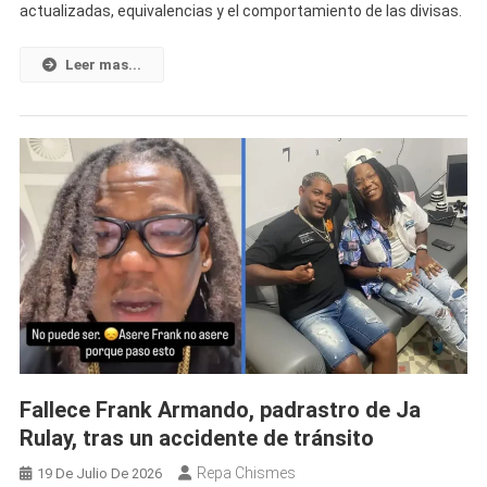
actualizadas, equivalencias y el comportamiento de las divisas.
El
Mercado
Informal
Leer mas...
Cubano:
El
Dólar,
El
Euro
Y
La
MLC
Registran
Nuevos
Cambios
Fallece Frank Armando, padrastro de Ja
Rulay, tras un accidente de tránsito
Repa Chismes
19 De Julio De 2026