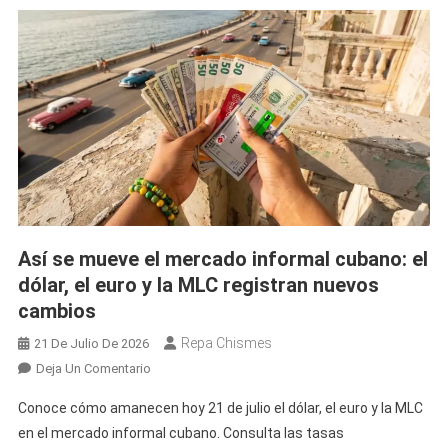
Así se mueve el mercado informal cubano: el
dólar, el euro y la MLC registran nuevos
cambios
Repa Chismes
21 De Julio De 2026
En
Deja Un Comentario
Así
Conoce cómo amanecen hoy 21 de julio el dólar, el euro y la MLC
Se
en el mercado informal cubano. Consulta las tasas
Mueve