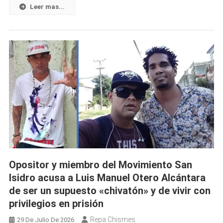
Mercado
Leer mas...
Informal
Cubano:
Solo
Una
Divisa
Cambia
De
Precio
Este
Domingo
2
De
Agosto
Opositor y miembro del Movimiento San
De
Isidro acusa a Luis Manuel Otero Alcántara
2026
de ser un supuesto «chivatón» y de vivir con
privilegios en prisión
Repa Chismes
29 De Julio De 2026