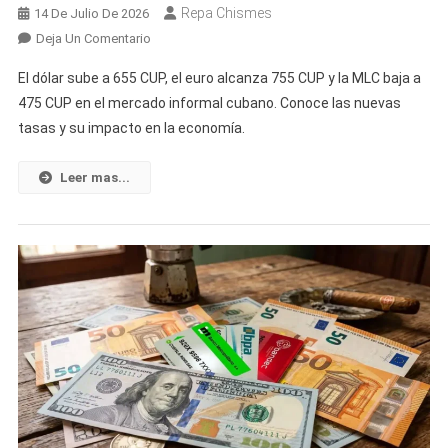
Repa Chismes
14 De Julio De 2026
En
Deja Un Comentario
«Se
El dólar sube a 655 CUP, el euro alcanza 755 CUP y la MLC baja a
Acabó
475 CUP en el mercado informal cubano. Conoce las nuevas
La
tasas y su impacto en la economía.
Racha
De
Bajadas»
Leer mas...
El
Dólar
Vuelve
A
Subir,
El
Euro
Sigue
Escalando
Y
La