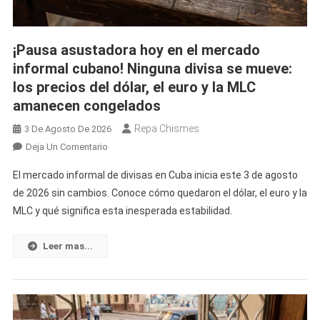
¡Pausa asustadora hoy en el mercado
informal cubano! Ninguna divisa se mueve:
los precios del dólar, el euro y la MLC
amanecen congelados
Repa Chismes
3 De Agosto De 2026
En
Deja Un Comentario
¡Pausa
El mercado informal de divisas en Cuba inicia este 3 de agosto
Asustadora
de 2026 sin cambios. Conoce cómo quedaron el dólar, el euro y la
Hoy
MLC y qué significa esta inesperada estabilidad.
En
El
Mercado
Leer mas...
Informal
Cubano!
Ninguna
Divisa