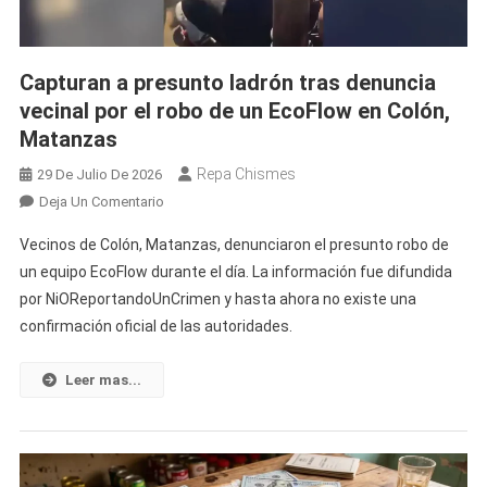
Y
De
Vivir
Capturan a presunto ladrón tras denuncia
Con
vecinal por el robo de un EcoFlow en Colón,
Privilegios
En
Matanzas
Prisión
Repa Chismes
29 De Julio De 2026
En
Deja Un Comentario
Capturan
Vecinos de Colón, Matanzas, denunciaron el presunto robo de
A
un equipo EcoFlow durante el día. La información fue difundida
Presunto
por NiOReportandoUnCrimen y hasta ahora no existe una
Ladrón
confirmación oficial de las autoridades.
Tras
Denuncia
Vecinal
Leer mas...
Por
El
Robo
De