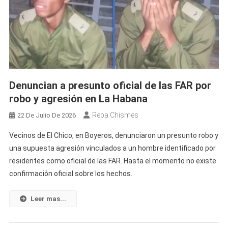
Informal
Cubano:
El
Euro
Se
Mantiene
Estable
Denuncian a presunto oficial de las FAR por
Y
robo y agresión en La Habana
La
MLC
Repa Chismes
22 De Julio De 2026
Vuelve
A
Vecinos de El Chico, en Boyeros, denunciaron un presunto robo y
Caer
una supuesta agresión vinculados a un hombre identificado por
residentes como oficial de las FAR. Hasta el momento no existe
confirmación oficial sobre los hechos.
Leer mas...