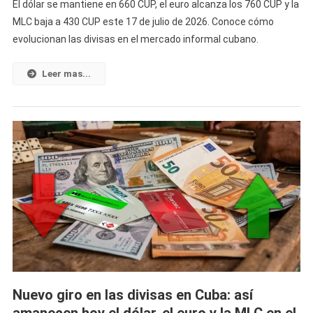
El dólar se mantiene en 660 CUP, el euro alcanza los 760 CUP y la
Vuelven
MLC baja a 430 CUP este 17 de julio de 2026. Conoce cómo
A
evolucionan las divisas en el mercado informal cubano.
Encender
Las
Alarmas
Leer mas...
Hoy
En
El
Mercado
Informal
Cubano
Tras
El
Nuevo
Movimiento
Del
Dólar,
El
Nuevo giro en las divisas en Cuba: así
Euro
amanecen hoy el dólar, el euro y la MLC en el