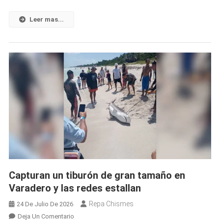
El
Euro
Leer mas...
Vuelve
A
Subir
Y
La
MLC
Resiste:
Así
Cerró
Hoy
El
Mercado
Informal
Capturan un tiburón de gran tamaño en
De
Varadero y las redes estallan
Divisas
Cubano
Repa Chismes
24 De Julio De 2026
En
Deja Un Comentario