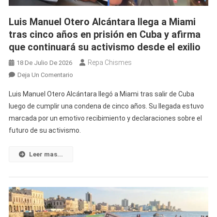
Luis Manuel Otero Alcántara llega a Miami
tras cinco años en prisión en Cuba y afirma
que continuará su activismo desde el exilio
Repa Chismes
18 De Julio De 2026
En
Deja Un Comentario
Luis
Luis Manuel Otero Alcántara llegó a Miami tras salir de Cuba
Manuel
luego de cumplir una condena de cinco años. Su llegada estuvo
Otero
marcada por un emotivo recibimiento y declaraciones sobre el
Alcántara
futuro de su activismo.
Llega
A
Miami
Leer mas...
Tras
Cinco
Años
En
Prisión