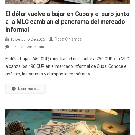
MLC
Retrocede
El dólar vuelve a bajar en Cuba y el euro junto
En
a la MLC cambian el panorama del mercado
El
informal
Mercado
Informal
Repa Chismes
13 De Julio De 2026
Cubano
En
Deja Un Comentario
El
El dólar baja a 650 CUP, mientras el euro sube a 750 CUP y la MLC
Dólar
alcanza los 490 CUP en el mercado informal de Cuba. Conoce el
Vuelve
análisis, las causas y el impacto económico.
A
Bajar
En
Leer mas...
Cuba
Y
El
Euro
Junto
A