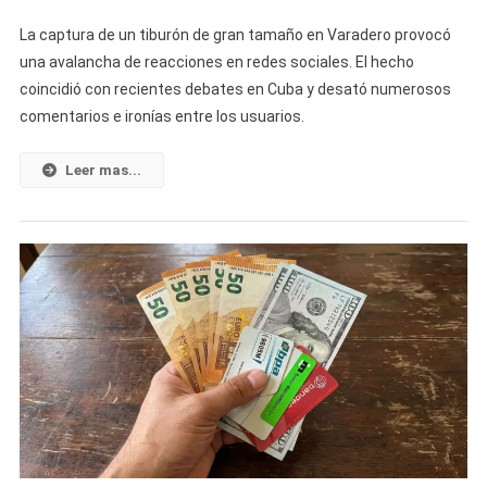
Capturan
La captura de un tiburón de gran tamaño en Varadero provocó
Un
una avalancha de reacciones en redes sociales. El hecho
Tiburón
coincidió con recientes debates en Cuba y desató numerosos
De
comentarios e ironías entre los usuarios.
Gran
Tamaño
En
Leer mas...
Varadero
Y
Las
Redes
Estallan