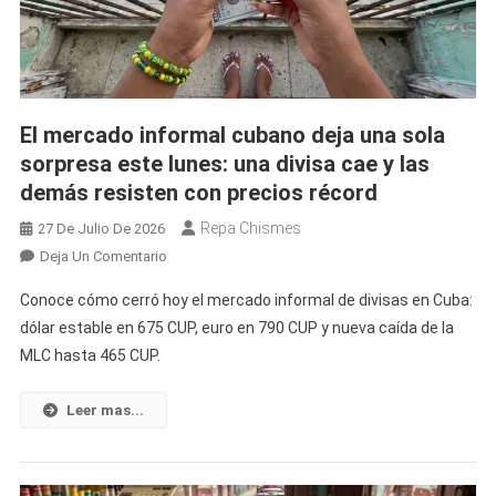
Caer
En
El
Mercado
Informal
El mercado informal cubano deja una sola
Cubano
sorpresa este lunes: una divisa cae y las
demás resisten con precios récord
Repa Chismes
27 De Julio De 2026
En
Deja Un Comentario
El
Conoce cómo cerró hoy el mercado informal de divisas en Cuba:
Mercado
dólar estable en 675 CUP, euro en 790 CUP y nueva caída de la
Informal
MLC hasta 465 CUP.
Cubano
Deja
Una
Leer mas...
Sola
Sorpresa
Este