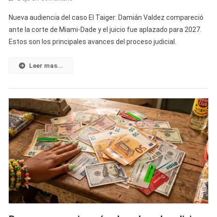
Comparece
Nueva audiencia del caso El Taiger: Damián Valdez compareció
Damián
ante la corte de Miami-Dade y el juicio fue aplazado para 2027.
Valdez
Estos son los principales avances del proceso judicial.
Ante
La
Corte
Leer mas...
Y
El
Juicio
Por
La
Muerte
De
El
Taiger
Vuelve
A
Retrasarse:
Esto