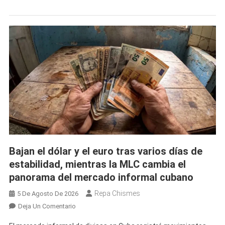
Se
Queda
Igual
Y
La
MLC
Vuelve
A
Subir
Hoy
En
El
Mercado
Bajan el dólar y el euro tras varios días de
Informal
estabilidad, mientras la MLC cambia el
Cubano
panorama del mercado informal cubano
Repa Chismes
5 De Agosto De 2026
En
Deja Un Comentario
Bajan