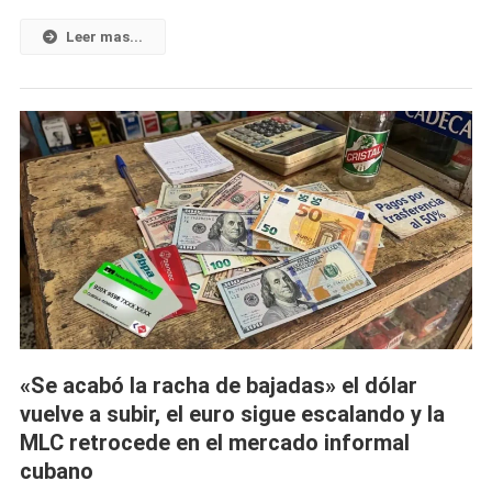
De
Cuba
Leer mas...
Después
De
Que
Apareciera
Un
Tiburón
Cerca
De
La
Costa
«Se acabó la racha de bajadas» el dólar
vuelve a subir, el euro sigue escalando y la
MLC retrocede en el mercado informal
cubano