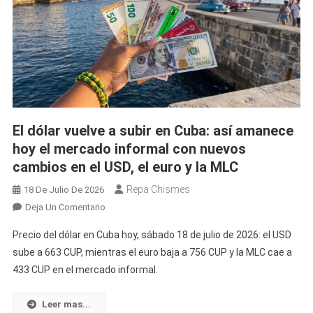
En
Cuba
Y
Afirma
Que
Continuará
Su
Activismo
El dólar vuelve a subir en Cuba: así amanece
Desde
hoy el mercado informal con nuevos
El
Exilio
cambios en el USD, el euro y la MLC
Repa Chismes
18 De Julio De 2026
En
Deja Un Comentario
El
Precio del dólar en Cuba hoy, sábado 18 de julio de 2026: el USD
Dólar
sube a 663 CUP, mientras el euro baja a 756 CUP y la MLC cae a
Vuelve
433 CUP en el mercado informal.
A
Subir
En
Leer mas...