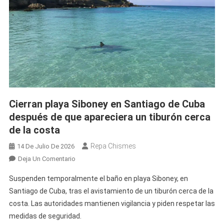
Informal
Cubano
Tras
El
Inesperado
Movimiento
Del
Dólar,
El
Cierran playa Siboney en Santiago de Cuba
Euro
después de que apareciera un tiburón cerca
Y
de la costa
La
MLC
Repa Chismes
14 De Julio De 2026
En
Deja Un Comentario
Cierran
Suspenden temporalmente el baño en playa Siboney, en
Playa
Santiago de Cuba, tras el avistamiento de un tiburón cerca de la
Siboney
costa. Las autoridades mantienen vigilancia y piden respetar las
En
medidas de seguridad.
Santiago