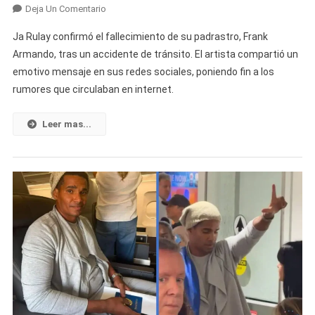
En
Deja Un Comentario
Fallece
Ja Rulay confirmó el fallecimiento de su padrastro, Frank
Frank
Armando, tras un accidente de tránsito. El artista compartió un
Armando,
emotivo mensaje en sus redes sociales, poniendo fin a los
Padrastro
rumores que circulaban en internet.
De
Ja
Rulay,
Leer mas...
Tras
Un
Accidente
De
Tránsito