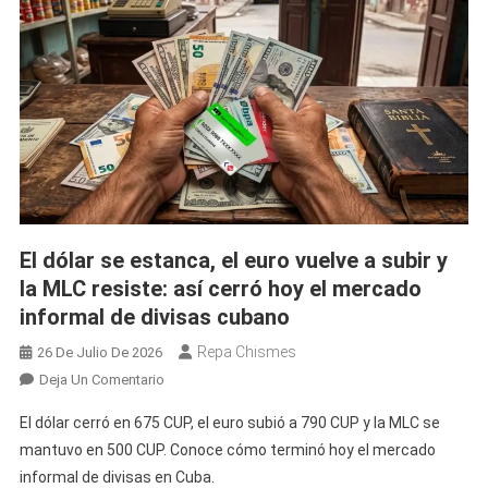
Lunes:
Una
Divisa
Cae
Y
Las
Demás
Resisten
Con
Precios
El dólar se estanca, el euro vuelve a subir y
Récord
la MLC resiste: así cerró hoy el mercado
informal de divisas cubano
Repa Chismes
26 De Julio De 2026
En
Deja Un Comentario
El
El dólar cerró en 675 CUP, el euro subió a 790 CUP y la MLC se
Dólar
mantuvo en 500 CUP. Conoce cómo terminó hoy el mercado
Se
informal de divisas en Cuba.
Estanca,