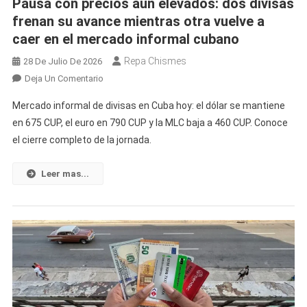
Pausa con precios aún elevados: dos divisas
Fue
frenan su avance mientras otra vuelve a
Lo
caer en el mercado informal cubano
Que
Ocurrió
Repa Chismes
28 De Julio De 2026
En
Deja Un Comentario
Pausa
Mercado informal de divisas en Cuba hoy: el dólar se mantiene
Con
en 675 CUP, el euro en 790 CUP y la MLC baja a 460 CUP. Conoce
Precios
el cierre completo de la jornada.
Aún
Elevados:
Dos
Leer mas...
Divisas
Frenan
Su
Avance
Mientras
Otra
Vuelve
A