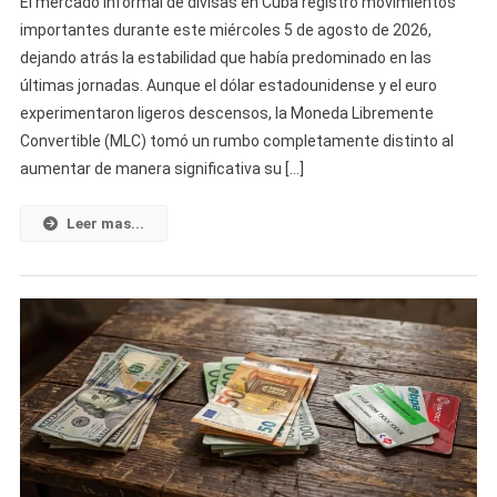
El mercado informal de divisas en Cuba registró movimientos
El
importantes durante este miércoles 5 de agosto de 2026,
Dólar
dejando atrás la estabilidad que había predominado en las
Y
últimas jornadas. Aunque el dólar estadounidense y el euro
El
Euro
experimentaron ligeros descensos, la Moneda Libremente
Tras
Convertible (MLC) tomó un rumbo completamente distinto al
Varios
aumentar de manera significativa su […]
Días
De
Leer mas...
Estabilidad,
Mientras
La
MLC
Cambia
El
Panorama
Del
Mercado
Informal
Cubano