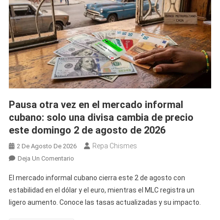
Se
Mueve:
Los
Precios
Del
Dólar,
El
Euro
Y
Pausa otra vez en el mercado informal
La
cubano: solo una divisa cambia de precio
MLC
este domingo 2 de agosto de 2026
Amanecen
Congelados
Repa Chismes
2 De Agosto De 2026
En
Deja Un Comentario
Pausa
El mercado informal cubano cierra este 2 de agosto con
Otra
estabilidad en el dólar y el euro, mientras el MLC registra un
Vez
ligero aumento. Conoce las tasas actualizadas y su impacto.
En
El