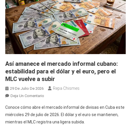
Un
EcoFlow
En
Colón,
Matanzas
Así amanece el mercado informal cubano:
estabilidad para el dólar y el euro, pero el
MLC vuelve a subir
Repa Chismes
29 De Julio De 2026
En
Deja Un Comentario
Así
Conoce cómo abre el mercado informal de divisas en Cuba este
Amanece
miércoles 29 de julio de 2026. El dólar y el euro se mantienen,
El
mientras el MLC registra una ligera subida.
Mercado
Informal