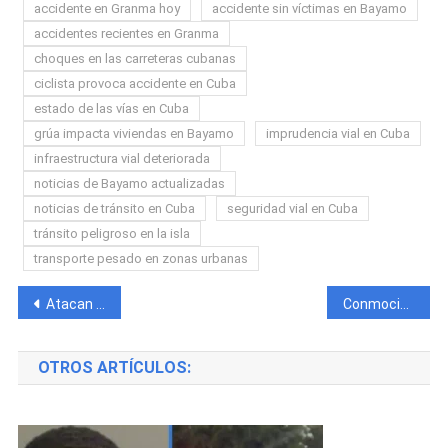
accidente en Granma hoy
accidente sin víctimas en Bayamo
accidentes recientes en Granma
choques en las carreteras cubanas
ciclista provoca accidente en Cuba
estado de las vías en Cuba
grúa impacta viviendas en Bayamo
imprudencia vial en Cuba
infraestructura vial deteriorada
noticias de Bayamo actualizadas
noticias de tránsito en Cuba
seguridad vial en Cuba
tránsito peligroso en la isla
transporte pesado en zonas urbanas
Navegación
Atacan con arma blanca a una bodeguera en La Habana para robarle dinero y supuestamente comprar «Químico»
Conmoción en Pinar del Río por la muerte repentina de un joven tras accidente con un camión
de
OTROS ARTÍCULOS:
entradas