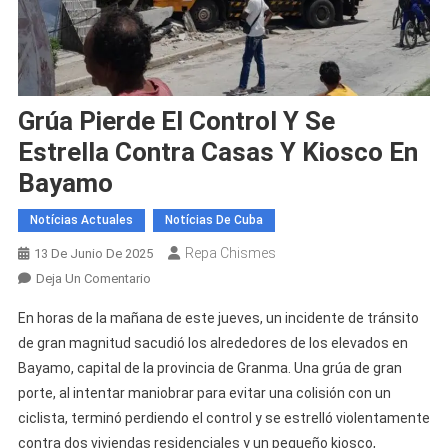
Grúa Pierde El Control Y Se
Estrella Contra Casas Y Kiosco En
Bayamo
Notícias Actuales
Notícias De Cuba
Repa Chismes
13 De Junio De 2025
En
Deja Un Comentario
Grúa
En horas de la mañana de este jueves, un incidente de tránsito
Pierde
de gran magnitud sacudió los alrededores de los elevados en
El
Bayamo, capital de la provincia de Granma. Una grúa de gran
Control
porte, al intentar maniobrar para evitar una colisión con un
Y
Se
ciclista, terminó perdiendo el control y se estrelló violentamente
Estrella
contra dos viviendas residenciales y un pequeño kiosco,