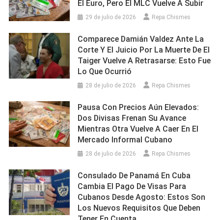
El Euro, Pero El MLC Vuelve A Subir
29 de julio de 2026
Repa Chismes
Comparece Damián Valdez Ante La
Corte Y El Juicio Por La Muerte De El
Taiger Vuelve A Retrasarse: Esto Fue
Lo Que Ocurrió
28 de julio de 2026
Repa Chismes
Pausa Con Precios Aún Elevados:
Dos Divisas Frenan Su Avance
Mientras Otra Vuelve A Caer En El
Mercado Informal Cubano
28 de julio de 2026
Repa Chismes
Consulado De Panamá En Cuba
Cambia El Pago De Visas Para
Cubanos Desde Agosto: Estos Son
Los Nuevos Requisitos Que Deben
Tener En Cuenta