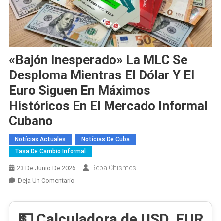
«Bajón Inesperado» La MLC Se
Desploma Mientras El Dólar Y El
Euro Siguen En Máximos
Históricos En El Mercado Informal
Cubano
Notícias Actuales
Notícias De Cuba
Tasa De Cambio Informal
Repa Chismes
23 De Junio De 2026
En
Deja Un Comentario
«Bajón
Inesperado»
💵 Calculadora de USD, EUR
La