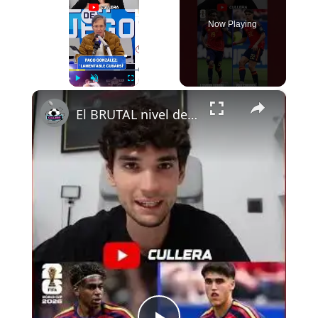
Now Playing
×
Play
Unmute
Fullscreen
El BRUTAL nivel de Cubarsí