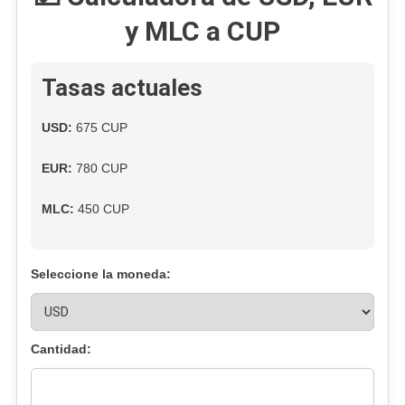
MLC
y MLC a CUP
Se
Desploma
Mientras
Tasas actuales
El
Dólar
USD:
675 CUP
Y
El
EUR:
780 CUP
Euro
Siguen
MLC:
450 CUP
En
Máximos
Históricos
Seleccione la moneda:
En
El
Mercado
Informal
Cantidad:
Cubano