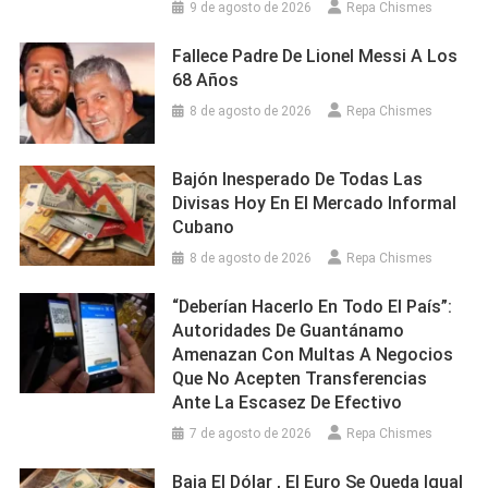
9 de agosto de 2026
Repa Chismes
Fallece Padre De Lionel Messi A Los
68 Años
8 de agosto de 2026
Repa Chismes
Bajón Inesperado De Todas Las
Divisas Hoy En El Mercado Informal
Cubano
8 de agosto de 2026
Repa Chismes
“Deberían Hacerlo En Todo El País”:
Autoridades De Guantánamo
Amenazan Con Multas A Negocios
Que No Acepten Transferencias
Ante La Escasez De Efectivo
7 de agosto de 2026
Repa Chismes
Baja El Dólar , El Euro Se Queda Igual