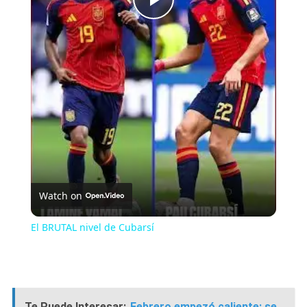
Play
Video
Watch on
El BRUTAL nivel de Cubarsí
Te Puede Interesar:
Febrero empezó caliente: se