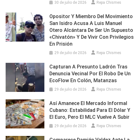
30 de julio de 2026
Repa Chismes
Opositor Y Miembro Del Movimiento
San Isidro Acusa A Luis Manuel
Otero Alcántara De Ser Un Supuesto
«chivatón» Y De Vivir Con Privilegios
En Prisión
29 de julio de 2026
Repa Chismes
Capturan A Presunto Ladrón Tras
Denuncia Vecinal Por El Robo De Un
EcoFlow En Colón, Matanzas
29 de julio de 2026
Repa Chismes
Así Amanece El Mercado Informal
Cubano: Estabilidad Para El Dólar Y
El Euro, Pero El MLC Vuelve A Subir
29 de julio de 2026
Repa Chismes
Comparece Damián Valdez Ante La