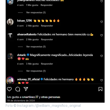
Foto © Instagram /@william_magnifico_original