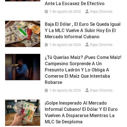
Ante La Escasez De Efectivo
7 de agosto de 2026
Repa Chismes
Baja El Dólar , El Euro Se Queda Igual
Y La MLC Vuelve A Subir Hoy En El
Mercado Informal Cubano
7 de agosto de 2026
Repa Chismes
¿Tú Querías Maíz? ¡Pues Come Maíz!
Campesino Sorprende A Un
Presunto Ladrón Y Lo Obliga A
Comerse El Maíz Que Intentaba
Robarse
7 de agosto de 2026
Repa Chismes
¡Golpe Inesperado Al Mercado
Informal Cubano! El Dólar Y El Euro
Vuelven A Dispararse Mientras La
MLC Se Desploma