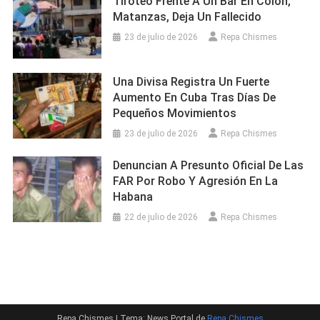
Tiroteo Frente A Un Bar En Colón,
Matanzas, Deja Un Fallecido
23 de julio de 2026
Repa Chismes
Una Divisa Registra Un Fuerte
Aumento En Cuba Tras Días De
Pequeños Movimientos
23 de julio de 2026
Repa Chismes
Denuncian A Presunto Oficial De Las
FAR Por Robo Y Agresión En La
Habana
22 de julio de 2026
Repa Chismes
Repa Chismes
|
Tema: News Portal de
Repa Chismes