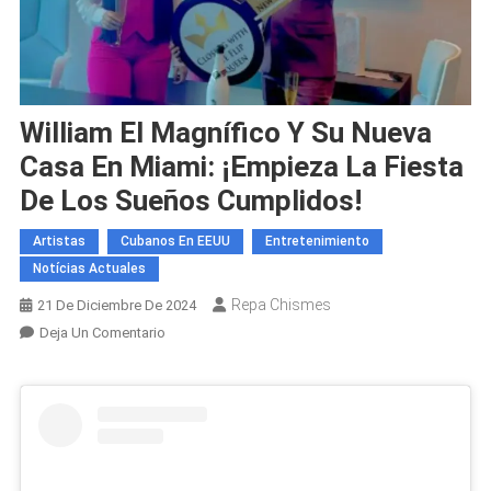
William El Magnífico Y Su Nueva
Casa En Miami: ¡empieza La Fiesta
De Los Sueños Cumplidos!
Artistas
Cubanos En EEUU
Entretenimiento
Notícias Actuales
Repa Chismes
21 De Diciembre De 2024
En
Deja Un Comentario
William
El
Magnífico
Y
Su
Nueva