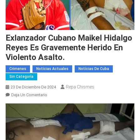
Exlanzador Cubano Maikel Hidalgo
Reyes Es Gravemente Herido En
Violento Asalto.
Crimenes
Notícias Actuales
Notícias De Cuba
Sin Categoría
Repa Chismes
23 De Diciembre De 2024
En
Deja Un Comentario
Exlanzador
Cubano
Maikel
Hidalgo
Reyes
Es