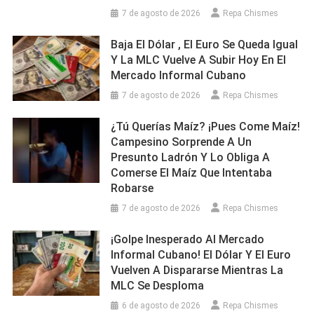
7 de agosto de 2026
Repa Chismes
Baja El Dólar , El Euro Se Queda Igual
Y La MLC Vuelve A Subir Hoy En El
Mercado Informal Cubano
7 de agosto de 2026
Repa Chismes
¿Tú Querías Maíz? ¡Pues Come Maíz!
Campesino Sorprende A Un
Presunto Ladrón Y Lo Obliga A
Comerse El Maíz Que Intentaba
Robarse
7 de agosto de 2026
Repa Chismes
¡Golpe Inesperado Al Mercado
Informal Cubano! El Dólar Y El Euro
Vuelven A Dispararse Mientras La
MLC Se Desploma
6 de agosto de 2026
Repa Chismes