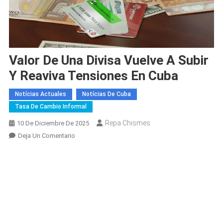
Valor De Una Divisa Vuelve A Subir
Y Reaviva Tensiones En Cuba
Notícias Actuales
Notícias De Cuba
Tasa De Cambio Informal
Repa Chismes
10 De Diciembre De 2025
En
Deja Un Comentario
Valor
De
Una
Divisa
Vuelve
A
Subir