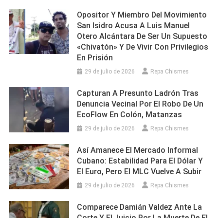
Opositor Y Miembro Del Movimiento
San Isidro Acusa A Luis Manuel
Otero Alcántara De Ser Un Supuesto
«chivatón» Y De Vivir Con Privilegios
En Prisión
29 de julio de 2026
Repa Chismes
Capturan A Presunto Ladrón Tras
Denuncia Vecinal Por El Robo De Un
EcoFlow En Colón, Matanzas
29 de julio de 2026
Repa Chismes
Así Amanece El Mercado Informal
Cubano: Estabilidad Para El Dólar Y
El Euro, Pero El MLC Vuelve A Subir
29 de julio de 2026
Repa Chismes
Comparece Damián Valdez Ante La
Corte Y El Juicio Por La Muerte De El