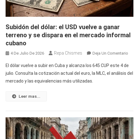
Alivio:
Estos
Son
Subidón del dólar: el USD vuelve a ganar
Los
terreno y se dispara en el mercado informal
Precios
cubano
De
Hoy
Repa Chismes
En
4 De Julio De 2026
Deja Un Comentario
Subid
El dólar vuelve a subir en Cuba y alcanza los 645 CUP este 4 de
Del
julio. Consulta la cotización actual del euro, la MLC, el análisis del
Dólar:
mercado y las equivalencias más utilizadas.
El
USD
Vuelv
Leer mas...
A
Ganar
Terre
Y
Se
Dispa