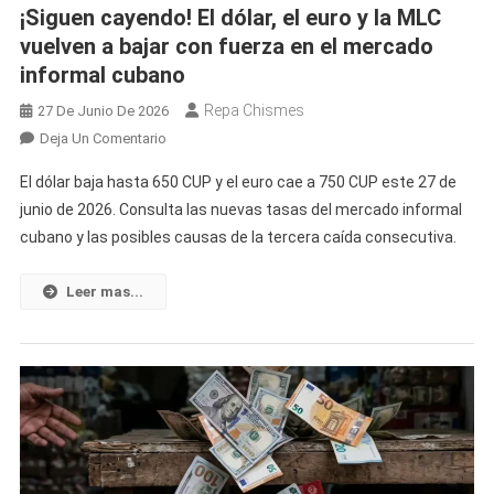
¡Siguen cayendo! El dólar, el euro y la MLC
Informal
vuelven a bajar con fuerza en el mercado
informal cubano
Repa Chismes
27 De Junio De 2026
En
Deja Un Comentario
¡Siguen
El dólar baja hasta 650 CUP y el euro cae a 750 CUP este 27 de
Cayendo!
junio de 2026. Consulta las nuevas tasas del mercado informal
El
cubano y las posibles causas de la tercera caída consecutiva.
Dólar,
El
Euro
Leer mas...
Y
La
MLC
Vuelven
A
Bajar
Con
Fuerza