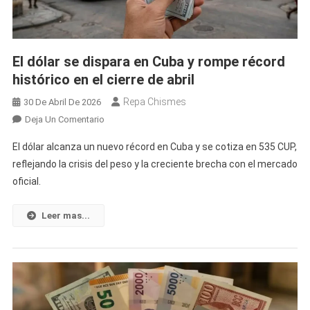
El dólar se dispara en Cuba y rompe récord
histórico en el cierre de abril
Repa Chismes
30 De Abril De 2026
En
Deja Un Comentario
El
El dólar alcanza un nuevo récord en Cuba y se cotiza en 535 CUP,
Dólar
reflejando la crisis del peso y la creciente brecha con el mercado
Se
oficial.
Dispara
En
Cuba
Leer mas...
Y
Rompe
Récord
Histórico
En
El