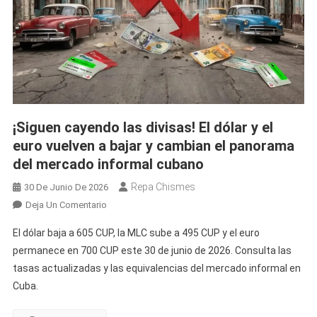
En
El
Merc
Inform
Cuba
¡Siguen cayendo las divisas! El dólar y el
euro vuelven a bajar y cambian el panorama
del mercado informal cubano
Repa Chismes
30 De Junio De 2026
En
Deja Un Comentario
¡Siguen
El dólar baja a 605 CUP, la MLC sube a 495 CUP y el euro
Cayendo
permanece en 700 CUP este 30 de junio de 2026. Consulta las
Las
tasas actualizadas y las equivalencias del mercado informal en
Divisas!
Cuba.
El
Dólar