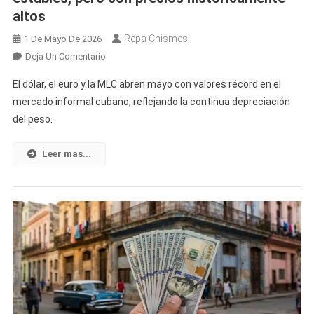
Bolsillo
altos
De
Las
Repa Chismes
1 De Mayo De 2026
Familias
En
Deja Un Comentario
Así
El dólar, el euro y la MLC abren mayo con valores récord en el
Arrancó
mercado informal cubano, reflejando la continua depreciación
Mayo:
del peso.
Dólar
Y
Euro
Leer mas...
Se
Mantienen
Estables,
Pero
Con
Precios
Históricamente
Altos