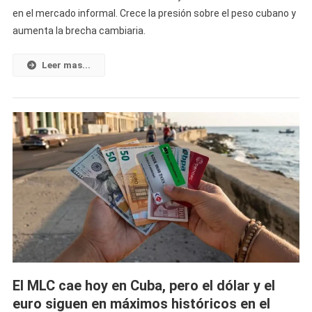
en el mercado informal. Crece la presión sobre el peso cubano y
Subiendo
aumenta la brecha cambiaria.
Y
Vuelve
A
Leer mas...
Romper
Récord
De
Precio
Hoy
En
El
Mercado
Informal
Cubano
El MLC cae hoy en Cuba, pero el dólar y el
euro siguen en máximos históricos en el