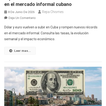
en el mercado informal cubano
Repa Chismes
8 De Junio De 2026
En
Deja Un Comentario
Dólar
Dólar y euro vuelven a subir en Cuba y rompen nuevos récords
Y
en el mercado informal. Consulta las tasas, la evolución
Euro
semanal y el impacto económico.
Vuelven
A
Subir
Leer mas...
De
Forma
Brusca
Ropiendo
Sus
Record
Historicos
Anteriores
En
El