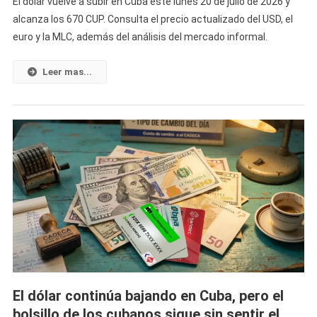
El dólar vuelve a subir en Cuba este lunes 20 de julio de 2026 y
A
alcanza los 670 CUP. Consulta el precio actualizado del USD, el
Subir
euro y la MLC, además del análisis del mercado informal.
El
Dólar:
Así
Leer mas...
Amanece
Hoy
El
Mercado
Informal
Cubano
Con
Los
Precios
Del
USD,
El
Euro
El dólar continúa bajando en Cuba, pero el
Y
bolsillo de los cubanos sigue sin sentir el
La