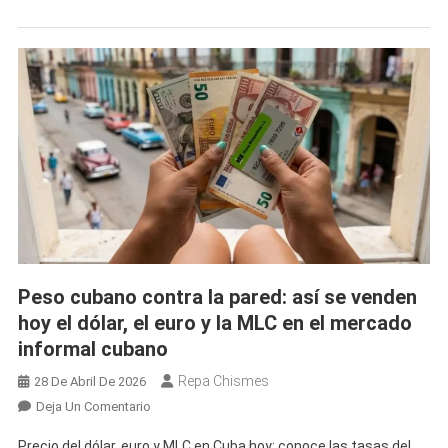
Disparan
En
Cuba
Mientras
El
MLC
Rompe
La
Tendencia:
Así
Amanece
El
Mercado
Peso cubano contra la pared: así se venden
Informal
hoy el dólar, el euro y la MLC en el mercado
informal cubano
Repa Chismes
28 De Abril De 2026
En
Deja Un Comentario
Peso
Precio del dólar, euro y MLC en Cuba hoy: conoce las tasas del