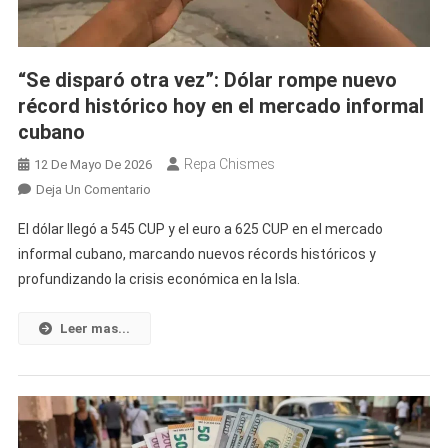
En
El
Mercado
“Se disparó otra vez”: Dólar rompe nuevo
Informal
récord histórico hoy en el mercado informal
cubano
Repa Chismes
12 De Mayo De 2026
En
Deja Un Comentario
“Se
El dólar llegó a 545 CUP y el euro a 625 CUP en el mercado
Disparó
informal cubano, marcando nuevos récords históricos y
Otra
profundizando la crisis económica en la Isla.
Vez”:
Dólar
Rompe
Leer mas...
Nuevo
Récord
Histórico
Hoy
En