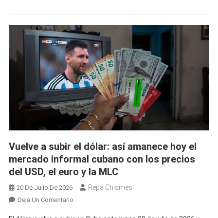
En
El
Mercado
Informal
Cubano
Mientras
Las
Otras
Permanecen
En
Pausa
Con
Precios
Vuelve a subir el dólar: así amanece hoy el
Elevados
mercado informal cubano con los precios
del USD, el euro y la MLC
Repa Chismes
20 De Julio De 2026
En
Deja Un Comentario
Vuelve