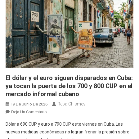
MLC
En
Cuba:
Las
Divisas
Sufren
Una
Caída
Histórica
Por
Segundo
El dólar y el euro siguen disparados en Cuba:
Día
ya tocan la puerta de los 700 y 800 CUP en el
Consecutivo
mercado informal cubano
Repa Chismes
19 De Junio De 2026
En
Deja Un Comentario
El
Dólar a 690 CUP y euro a 790 CUP este viernes en Cuba. Las
Dólar
nuevas medidas económicas no logran frenar la presión sobre
Y