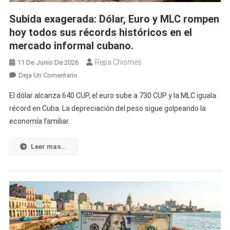
Cubano
Subida exagerada: Dólar, Euro y MLC rompen
Hoy
hoy todos sus récords históricos en el
mercado informal cubano.
Repa Chismes
11 De Junio De 2026
En
Deja Un Comentario
Subida
El dólar alcanza 640 CUP, el euro sube a 730 CUP y la MLC iguala
Exagerada:
récord en Cuba. La depreciación del peso sigue golpeando la
Dólar,
economía familiar.
Euro
Y
MLC
Leer mas...
Rompen
Hoy
Todos
Sus
Récords
Históricos
En