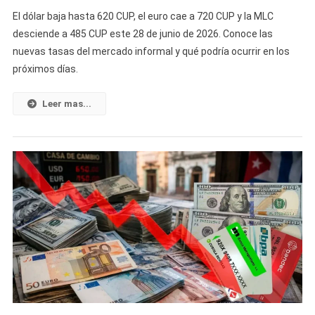
¡Caída
El dólar baja hasta 620 CUP, el euro cae a 720 CUP y la MLC
Histórica!
desciende a 485 CUP este 28 de junio de 2026. Conoce las
El
nuevas tasas del mercado informal y qué podría ocurrir en los
Dólar,
próximos días.
El
Euro
Y
Leer mas...
La
MLC
Vuelven
A
Bajar
Y
Sorprenden
A
Los
Cubanos
En
El
Mercado