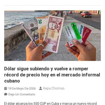
Y
Marca
Otro
Récord
En
El
Mercado
Informal
Dólar sigue subiendo y vuelve a romper
récord de precio hoy en el mercado informal
cubano
Repa Chismes
19 De Mayo De 2026
En
Deja Un Comentario
Dólar
El dólar alcanza los 550 CUP en Cuba y marca un nuevo récord
Sigue