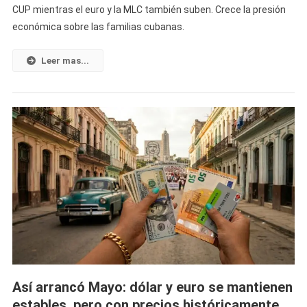
CUP mientras el euro y la MLC también suben. Crece la presión
El
económica sobre las familias cubanas.
Día
De
Las
Leer mas...
Madres»
El
Dólar
Vuelve
A
Romper
Récord
En
Cuba
Y
Agrava
La
Presión
Sobre
Así arrancó Mayo: dólar y euro se mantienen
El
estables, pero con precios históricamente