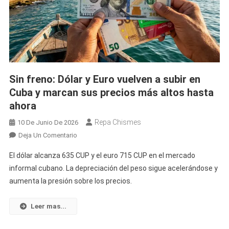
El
Mercado
Informal
Cubano.
Sin freno: Dólar y Euro vuelven a subir en
Cuba y marcan sus precios más altos hasta
ahora
Repa Chismes
10 De Junio De 2026
En
Deja Un Comentario
Sin
El dólar alcanza 635 CUP y el euro 715 CUP en el mercado
Freno:
informal cubano. La depreciación del peso sigue acelerándose y
Dólar
aumenta la presión sobre los precios.
Y
Euro
Vuelven
Leer mas...
A
Subir