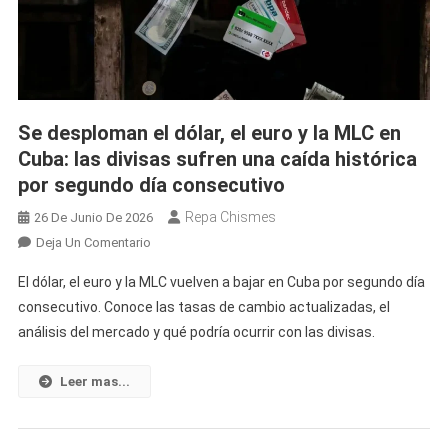
En
El
Mercado
Informal
Cubano
Se desploman el dólar, el euro y la MLC en
Cuba: las divisas sufren una caída histórica
por segundo día consecutivo
Repa Chismes
26 De Junio De 2026
En
Deja Un Comentario
Se
El dólar, el euro y la MLC vuelven a bajar en Cuba por segundo día
Desploman
consecutivo. Conoce las tasas de cambio actualizadas, el
El
análisis del mercado y qué podría ocurrir con las divisas.
Dólar,
El
Euro
Leer mas...
Y
La