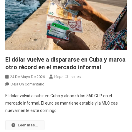
El dólar vuelve a dispararse en Cuba y marca
otro récord en el mercado informal
Repa Chismes
24 De Mayo De 2026
En
Deja Un Comentario
El
El dólar volvió a subir en Cuba y alcanzó los 560 CUP en el
Dólar
mercado informal. El euro se mantiene estable y la MLC cae
Vuelve
nuevamente este domingo.
A
Dispararse
En
Leer mas...
Cuba