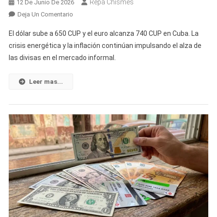
Repa Chismes
12 De Junio De 2026
Cubano
En
Deja Un Comentario
Suben
El dólar sube a 650 CUP y el euro alcanza 740 CUP en Cuba. La
El
crisis energética y la inflación continúan impulsando el alza de
Dólar
las divisas en el mercado informal.
Y
El
Euro
Leer mas...
En
Cuba:
Así
Queda
El
Valor
De
Las
Divisas
Frente
Al
Peso