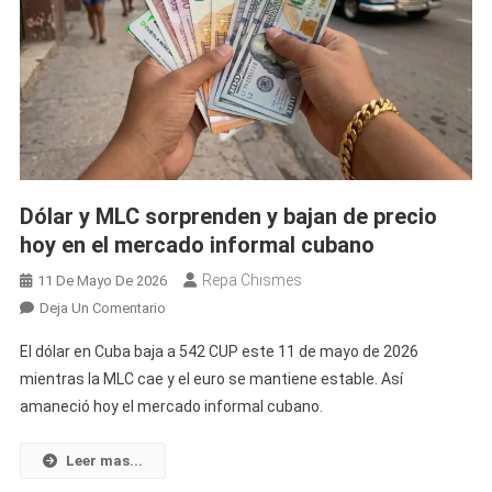
El
Mercado
Informal
Cubano
Dólar y MLC sorprenden y bajan de precio
hoy en el mercado informal cubano
Repa Chismes
11 De Mayo De 2026
En
Deja Un Comentario
Dólar
El dólar en Cuba baja a 542 CUP este 11 de mayo de 2026
Y
mientras la MLC cae y el euro se mantiene estable. Así
MLC
amaneció hoy el mercado informal cubano.
Sorprenden
Y
Bajan
Leer mas...
De