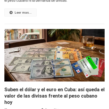
el peso cubano ni la demanda de divisas.
El
Euro
Siguen
Leer mas...
Disparados
En
Cuba:
Ya
Tocan
La
Puerta
De
Los
700
Y
800
CUP
Suben el dólar y el euro en Cuba: así queda el
En
valor de las divisas frente al peso cubano
El
hoy
Mercado
Informal