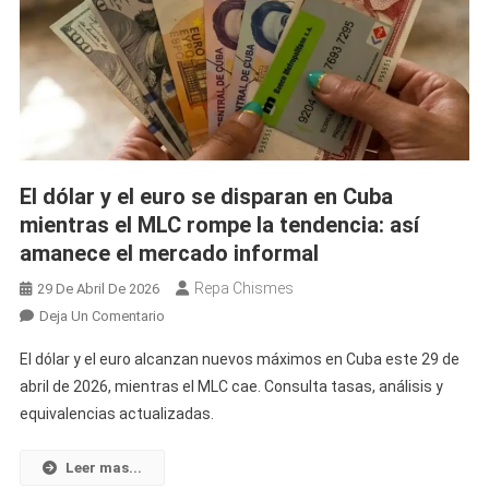
Cierre
De
Abril
El dólar y el euro se disparan en Cuba
mientras el MLC rompe la tendencia: así
amanece el mercado informal
Repa Chismes
29 De Abril De 2026
En
Deja Un Comentario
El
El dólar y el euro alcanzan nuevos máximos en Cuba este 29 de
Dólar
abril de 2026, mientras el MLC cae. Consulta tasas, análisis y
Y
equivalencias actualizadas.
El
Euro
Se
Leer mas...