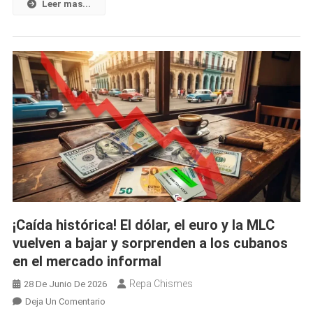
Y
Leer mas...
El
Euro
Vuelven
A
Bajar
Y
Cambian
El
Panorama
Del
Mercado
Informal
Cubano
¡Caída histórica! El dólar, el euro y la MLC
vuelven a bajar y sorprenden a los cubanos
en el mercado informal
Repa Chismes
28 De Junio De 2026
En
Deja Un Comentario