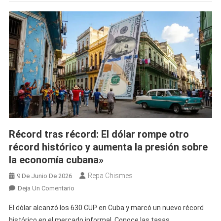
En
Cuba
Y
Marcan
Sus
Precios
Más
Altos
Hasta
Ahora
Récord tras récord: El dólar rompe otro
récord histórico y aumenta la presión sobre
la economía cubana»
Repa Chismes
9 De Junio De 2026
En
Deja Un Comentario
Récord
El dólar alcanzó los 630 CUP en Cuba y marcó un nuevo récord
Tras
histórico en el mercado informal. Conoce las tasas