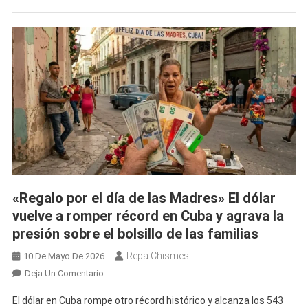
Precio
Hoy
En
El
Mercado
Informal
Cubano
«Regalo por el día de las Madres» El dólar
vuelve a romper récord en Cuba y agrava la
presión sobre el bolsillo de las familias
Repa Chismes
10 De Mayo De 2026
En
Deja Un Comentario
«Regalo
El dólar en Cuba rompe otro récord histórico y alcanza los 543
Por