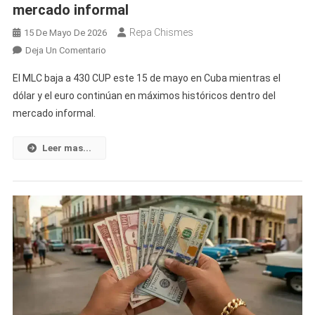
mercado informal
Repa Chismes
15 De Mayo De 2026
En
Deja Un Comentario
El
El MLC baja a 430 CUP este 15 de mayo en Cuba mientras el
MLC
dólar y el euro continúan en máximos históricos dentro del
Cae
mercado informal.
Hoy
En
Cuba,
Leer mas...
Pero
El
Dólar
Y
El
Euro
Siguen
En
Máximos
Históricos