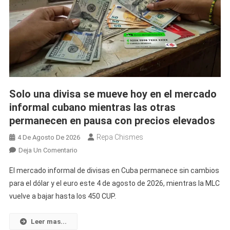
Solo una divisa se mueve hoy en el mercado
informal cubano mientras las otras
permanecen en pausa con precios elevados
Repa Chismes
4 De Agosto De 2026
En
Deja Un Comentario
Solo
El mercado informal de divisas en Cuba permanece sin cambios
Una
para el dólar y el euro este 4 de agosto de 2026, mientras la MLC
Divisa
vuelve a bajar hasta los 450 CUP.
Se
Mueve
Hoy
Leer mas...