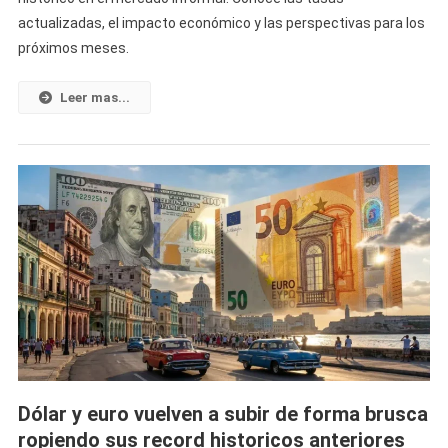
Récord:
actualizadas, el impacto económico y las perspectivas para los
El
próximos meses.
Dólar
Rompe
Otro
Leer mas...
Récord
Histórico
Y
Aumenta
La
Presión
Sobre
La
Economía
Cubana»
Dólar y euro vuelven a subir de forma brusca
ropiendo sus record historicos anteriores