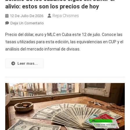
alivio: estos son los precios de hoy
MLC
Repa Chismes
12 De Julio De 2026
En
Deja Un Comentario
El
Precio del dólar, euro y MLC en Cuba este 12 de julio. Conoce las
Dólar
tasas utilizadas para esta edición, las equivalencias en CUP y el
Continúa
análisis del mercado informal de divisas.
Bajando
En
Cuba,
Leer mas...
Pero
El
Bolsillo
De
Los
Cubanos
Sigue
Sin
Sentir
El