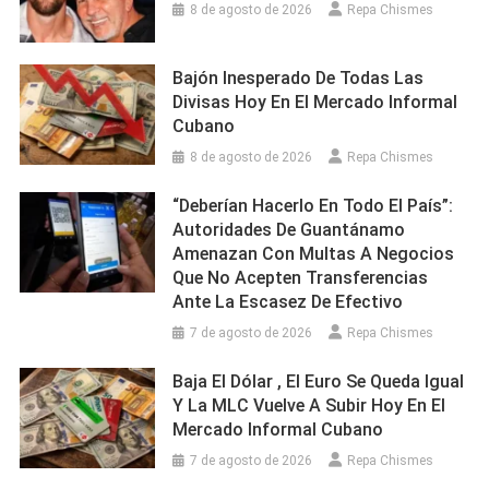
8 de agosto de 2026
Repa Chismes
Bajón Inesperado De Todas Las
Divisas Hoy En El Mercado Informal
Cubano
8 de agosto de 2026
Repa Chismes
“Deberían Hacerlo En Todo El País”:
Autoridades De Guantánamo
Amenazan Con Multas A Negocios
Que No Acepten Transferencias
Ante La Escasez De Efectivo
7 de agosto de 2026
Repa Chismes
Baja El Dólar , El Euro Se Queda Igual
Y La MLC Vuelve A Subir Hoy En El
Mercado Informal Cubano
7 de agosto de 2026
Repa Chismes