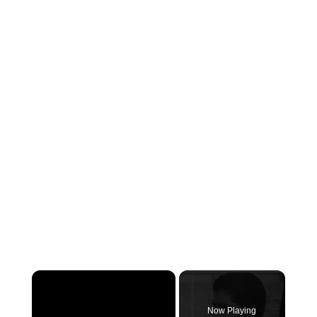
×
Now Playing