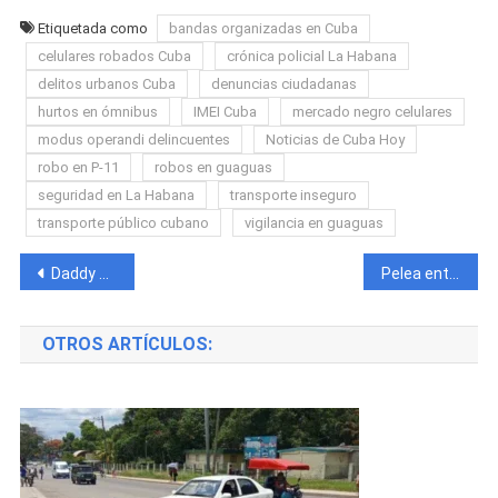
Etiquetada como
bandas organizadas en Cuba
celulares robados Cuba
crónica policial La Habana
delitos urbanos Cuba
denuncias ciudadanas
hurtos en ómnibus
IMEI Cuba
mercado negro celulares
modus operandi delincuentes
Noticias de Cuba Hoy
robo en P-11
robos en guaguas
seguridad en La Habana
transporte inseguro
transporte público cubano
vigilancia en guaguas
Navegación
Daddy Yankee critica duramente al gobierno cubano tras censura de su música
Pelea entre vecinos sacude una calle habanera: crisis, calor y frustración, la chispa del conflicto
de
OTROS ARTÍCULOS:
entradas