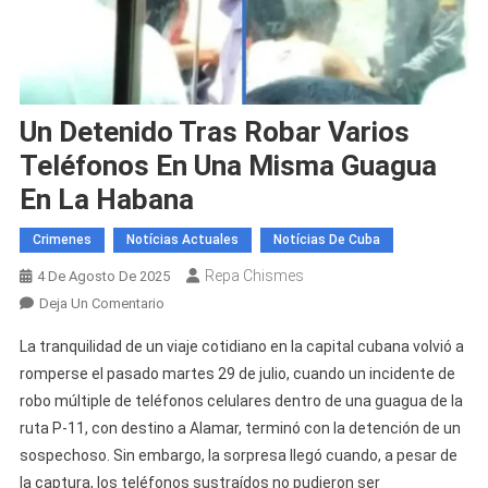
Un Detenido Tras Robar Varios
Teléfonos En Una Misma Guagua
En La Habana
Crimenes
Notícias Actuales
Notícias De Cuba
Repa Chismes
4 De Agosto De 2025
En
Deja Un Comentario
Un
La tranquilidad de un viaje cotidiano en la capital cubana volvió a
Detenido
romperse el pasado martes 29 de julio, cuando un incidente de
Tras
robo múltiple de teléfonos celulares dentro de una guagua de la
Robar
ruta P-11, con destino a Alamar, terminó con la detención de un
Varios
Teléfonos
sospechoso. Sin embargo, la sorpresa llegó cuando, a pesar de
En
la captura, los teléfonos sustraídos no pudieron ser