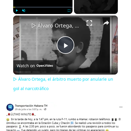
×
Play
Unmute
Fullscreen
▷ Álvaro Ortega, el árbitro muerto por anularle un gol al narcotráfico
Play
Watch on
Video
▷ Álvaro Ortega, el árbitro muerto por anularle un
gol al narcotráfico