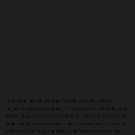
Un
Ómnibus
Público
En
La
Habana
El incidente, que ha generado notable atención entre la
población capitalina, ocurrió el 12 de abril en la transitada zona
de San Lázaro y Márquez González, en el barrio de Cayo Hueso.
Según los reportes, un pasajero que intentaba subir al autobús
rumbo a La Palma tuvo una discusión fuerte con uno de los