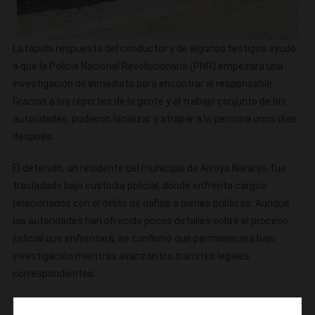
La rápida respuesta del conductor y de algunos testigos ayudó
a que la Policía Nacional Revolucionaria (PNR) empezara una
investigación de inmediato para encontrar al responsable.
Gracias a los reportes de la gente y al trabajo conjunto de las
autoridades, pudieron localizar y atrapar a la persona unos días
después.
El detenido, un residente del municipio de Arroyo Naranjo, fue
trasladado bajo custodia policial, donde enfrenta cargos
relacionados con el delito de daños a bienes públicos. Aunque
las autoridades han ofrecido pocos detalles sobre el proceso
judicial que enfrentará, se confirmó que permanecerá bajo
investigación mientras avanzan los trámites legales
correspondientes.