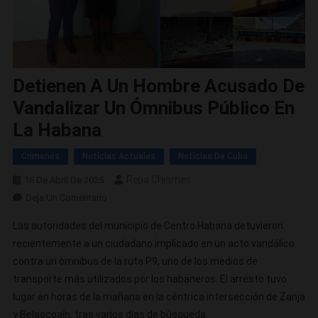
Detienen A Un Hombre Acusado De
Vandalizar Un Ómnibus Público En
La Habana
Crimenes
Notícias Actuales
Notícias De Cuba
Repa Chismes
16 De Abril De 2025
En
Deja Un Comentario
Detienen
Las autoridades del municipio de Centro Habana detuvieron
A
recientemente a un ciudadano implicado en un acto vandálico
Un
contra un ómnibus de la ruta P9, uno de los medios de
Hombre
transporte más utilizados por los habaneros. El arresto tuvo
Acusado
De
lugar en horas de la mañana en la céntrica intersección de Zanja
Vandalizar
y Belascoaín, tras varios días de búsqueda.