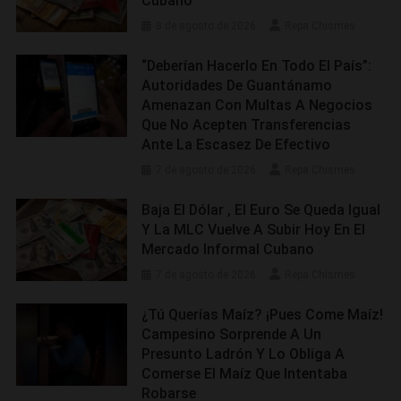
Cubano
8 de agosto de 2026
Repa Chismes
“Deberían Hacerlo En Todo El País”:
Autoridades De Guantánamo
Amenazan Con Multas A Negocios
Que No Acepten Transferencias
Ante La Escasez De Efectivo
7 de agosto de 2026
Repa Chismes
Baja El Dólar , El Euro Se Queda Igual
Y La MLC Vuelve A Subir Hoy En El
Mercado Informal Cubano
7 de agosto de 2026
Repa Chismes
¿Tú Querías Maíz? ¡Pues Come Maíz!
Campesino Sorprende A Un
Presunto Ladrón Y Lo Obliga A
Comerse El Maíz Que Intentaba
Robarse