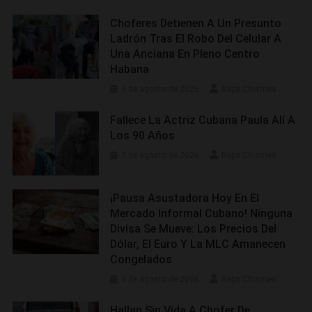
Choferes Detienen A Un Presunto
Ladrón Tras El Robo Del Celular A
Una Anciana En Pleno Centro
Habana
3 de agosto de 2026
Repa Chismes
Fallece La Actriz Cubana Paula Alí A
Los 90 Años
3 de agosto de 2026
Repa Chismes
¡Pausa Asustadora Hoy En El
Mercado Informal Cubano! Ninguna
Divisa Se Mueve: Los Precios Del
Dólar, El Euro Y La MLC Amanecen
Congelados
3 de agosto de 2026
Repa Chismes
Hallan Sin Vida A Chofer De