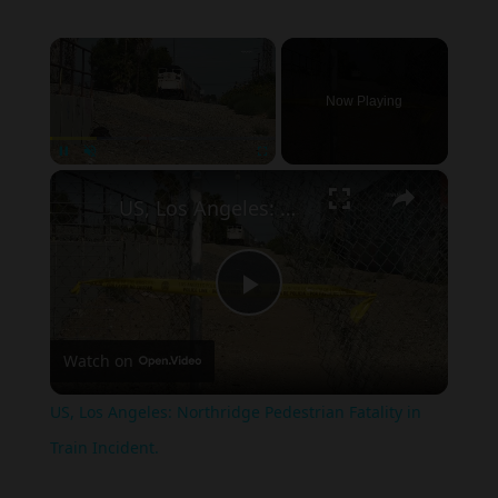
×
Now Playing
×
Pause
Unmute
Fullscreen
US, Los Angeles: Northridge Pedestrian Fatality in Train Incident.
Play
Watch on
Video
US, Los Angeles: Northridge Pedestrian Fatality in
Train Incident.