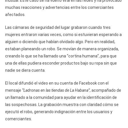
inusual. Este caso se ha vuelto viral en las redes y ha provocado
En
muchas reacciones y advertencias entre los comerciantes
Una
afectados.
Tienda
De
Las cámaras de seguridad del lugar grabaron cuando tres
La
mujeres entraron varias veces, como si estuvieran esperando a
Habana;
alguien o diciendo que habían olvidado algo. Pero en realidad,
Víctimas
estaban planeando un robo. Se movían de manera organizada,
Afirman
creando lo que se ha llamado una “cortina humana”, para que
Que
una de ellas pudiera esconder productos bajo su ropa sin que
No
nadie se diera cuenta.
Es
La
El local difundió el video en su cuenta de Facebook con el
Primera
mensaje
“Ladronas en las tiendas de La Habana”
, acompañado de
Vez
un llamado a la comunidad para ayudar en la identificación de
las sospechosas. La grabación muestra con claridad cómo se
ejecutó el robo, generando indignación entre los usuarios y
comerciantes.