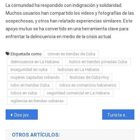
La comunidad ha respondido con indignación y solidaridad.
Muchos usuarios han compartido los videos y fotografías de las
sospechosas, y otros han relatado experiencias similares. Este
apoyo mutuo se ha convertido en una herramienta clave para
enfrentar la delincuencia en medio de la crisis actual.
Etiquetada como
crimen en tiendas de Cuba
delincuencia en La Habana
hurtos en tiendas privadas Cuba
inseguridad en cuba
ladronas en La Habana
mujeres captadas robando
Noticias de Cuba Hoy
robo en tiendas Cuba
robos en comercios habaneros
robos en cuba
seguridad comercial en La Habana
vigilancia en tiendas cubanas
Navegación
Dos jovenes son captados en plena calle bajo los efectos de “El Químico”
Turista es asaltada por un hombre en moto a plena luz del día en La Habana
de
OTROS ARTÍCULOS:
entradas