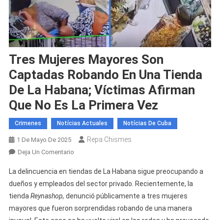
Tres Mujeres Mayores Son
Captadas Robando En Una Tienda
De La Habana; Víctimas Afirman
Que No Es La Primera Vez
Crimenes
Notícias Actuales
Notícias De Cuba
Repa Chismes
1 De Mayo De 2025
En
Deja Un Comentario
Tres
La delincuencia en tiendas de La Habana sigue preocupando a
Mujeres
dueños y empleados del sector privado. Recientemente, la
Mayores
tienda
Reynashop,
denunció públicamente a tres mujeres
Son
mayores que fueron sorprendidas robando de una manera
Captadas
Robando