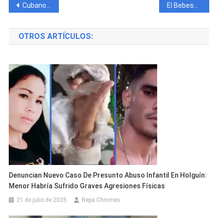
Navegación
Cubano lleva 7 meses prófugo de la justicia tras cometer un doble asesinato en Cienfuegos
El Bebeshito Hizo Historia con el Género de Música Repartera en Miami
de
OTROS ARTÍCULOS:
entradas
Denuncian Nuevo Caso De Presunto Abuso Infantil En Holguín:
Menor Habría Sufrido Graves Agresiones Físicas
21 de julio de 2025
Repa Chismes