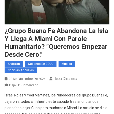
¿Grupo Buena Fe Abandona La Isla
Y Llega A Miami Con Parole
Humanitario? “Queremos Empezar
Desde Cero.”
Artistas
Cubanos En EEUU
Musica
Notícias Actuales
Repa Chismes
28 De Diciembre De 2024
En
Deja Un Comentario
¿Grupo
Israel Rojas y Yoel Martínez, los fundadores del grupo Buena Fe,
Buena
dejaron a todos sin aliento este sábado tras anunciar que
Fe
planeaban dejar Cuba para mudarse a Miami. La noticia se dio a
Abandona