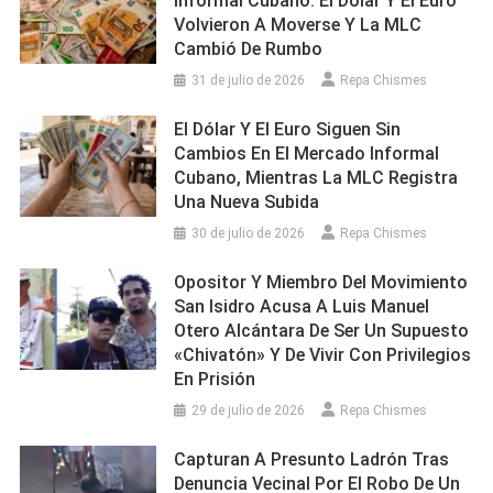
Informal Cubano: El Dólar Y El Euro
Volvieron A Moverse Y La MLC
Cambió De Rumbo
31 de julio de 2026
Repa Chismes
El Dólar Y El Euro Siguen Sin
Cambios En El Mercado Informal
Cubano, Mientras La MLC Registra
Una Nueva Subida
30 de julio de 2026
Repa Chismes
Opositor Y Miembro Del Movimiento
San Isidro Acusa A Luis Manuel
Otero Alcántara De Ser Un Supuesto
«chivatón» Y De Vivir Con Privilegios
En Prisión
29 de julio de 2026
Repa Chismes
Capturan A Presunto Ladrón Tras
Denuncia Vecinal Por El Robo De Un