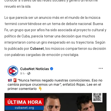
conocer a través de las redes sociales y generó un enorme
La
Isla
revuelo en la isla.
Y
Llega
Lo que parecía ser un anuncio más en el mundo de la música
A
terminó convirtiéndose en un tema de debate nacional. Buena
Miami
Fe, un grupo que por años ha sido asociada al proyecto cultural y
Con
político de Cuba, parecía tomar una decisión que muchos
Parole
interpretaron como un giro inesperado en su trayectoria. Según
Humanitario?
lo publicado por
Cubanet
, los músicos compartieron su decisión
“Queremos
con palabras cargadas de emoción y nostalgia.
Empezar
Desde
Cero.”