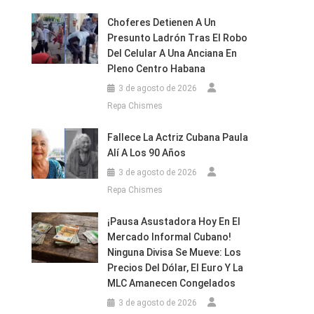
Choferes Detienen A Un
Presunto Ladrón Tras El Robo
Del Celular A Una Anciana En
Pleno Centro Habana
3 de agosto de 2026
Repa Chismes
Fallece La Actriz Cubana Paula
Alí A Los 90 Años
3 de agosto de 2026
Repa Chismes
¡Pausa Asustadora Hoy En El
Mercado Informal Cubano!
Ninguna Divisa Se Mueve: Los
Precios Del Dólar, El Euro Y La
MLC Amanecen Congelados
3 de agosto de 2026