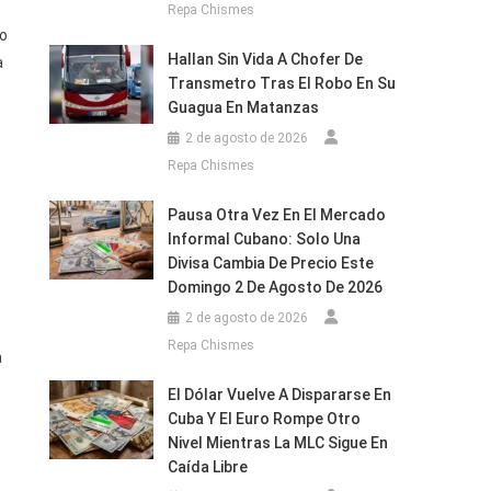
Repa Chismes
do
Hallan Sin Vida A Chofer De
a
Transmetro Tras El Robo En Su
Guagua En Matanzas
2 de agosto de 2026
Repa Chismes
Pausa Otra Vez En El Mercado
Informal Cubano: Solo Una
Divisa Cambia De Precio Este
Domingo 2 De Agosto De 2026
2 de agosto de 2026
Repa Chismes
a
El Dólar Vuelve A Dispararse En
Cuba Y El Euro Rompe Otro
Nivel Mientras La MLC Sigue En
Caída Libre