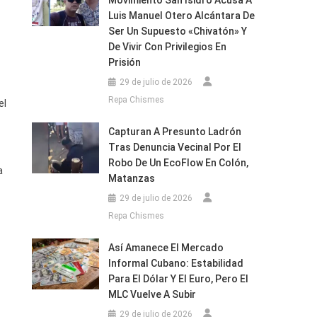
Movimiento San Isidro Acusa A
Luis Manuel Otero Alcántara De
Ser Un Supuesto «chivatón» Y
De Vivir Con Privilegios En
Prisión
29 de julio de 2026
Repa Chismes
el
Capturan A Presunto Ladrón
Tras Denuncia Vecinal Por El
Robo De Un EcoFlow En Colón,
a
Matanzas
29 de julio de 2026
Repa Chismes
Así Amanece El Mercado
Informal Cubano: Estabilidad
Para El Dólar Y El Euro, Pero El
MLC Vuelve A Subir
29 de julio de 2026