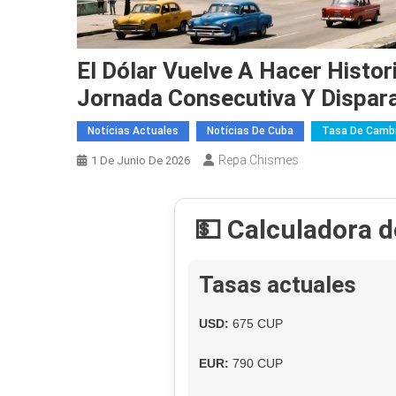
El Dólar Vuelve A Hacer Histo
Jornada Consecutiva Y Dispar
Notícias Actuales
Notícias De Cuba
Tasa De Cambi
Repa Chismes
1 De Junio De 2026
💵 Calculadora 
Tasas actuales
USD:
675 CUP
EUR:
790 CUP