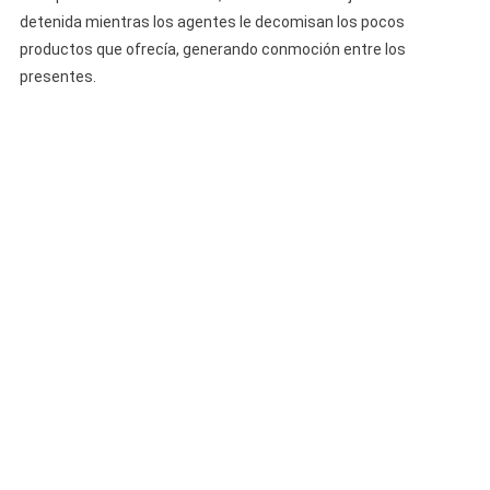
Anciana
detenida mientras los agentes le decomisan los pocos
Por
productos que ofrecía, generando conmoción entre los
Vender
presentes.
Refrescos
En
Las
Calles
De
La
Habana