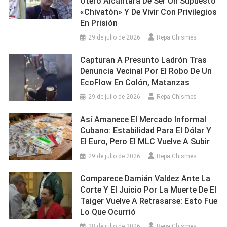
Otero Alcántara De Ser Un Supuesto
«chivatón» Y De Vivir Con Privilegios
En Prisión
29 de julio de 2026
Repa Chismes
Capturan A Presunto Ladrón Tras
Denuncia Vecinal Por El Robo De Un
EcoFlow En Colón, Matanzas
29 de julio de 2026
Repa Chismes
Así Amanece El Mercado Informal
Cubano: Estabilidad Para El Dólar Y
El Euro, Pero El MLC Vuelve A Subir
29 de julio de 2026
Repa Chismes
Comparece Damián Valdez Ante La
Corte Y El Juicio Por La Muerte De El
Taiger Vuelve A Retrasarse: Esto Fue
Lo Que Ocurrió
28 de julio de 2026
Repa Chismes