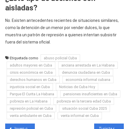
aisladas?
No. Existen antecedentes recientes de situaciones similares,
como la detención de un menor por vender dulces, lo que
muestra un patrón de represión a quienes intentan subsistir
fuera del sistema oficial.
Etiquetada como
abuso policial Cuba
adultos mayores en Cuba
anciana arrestada en La Habana
crisis económica en Cuba
denuncia ciudadana en Cuba
derechos humanos en Cuba
economía informal cubana
injusticia social en Cuba
Noticias de Cuba Hoy
Parque El Curita La Habana
pensiones insuficientes en Cuba
pobreza en La Habana
pobreza en la tercera edad Cuba
represión policial en Cuba
situación social Cuba 2025
venta ambulante en Cuba
venta informal en Cuba
Navegación
Joven cubano desaparece misteriosamente en La Habana, tras salir de su casa en un triciclo eléctrico
Turista rusa resulta gravemente herida tras accidente de tránsito en Matanzas