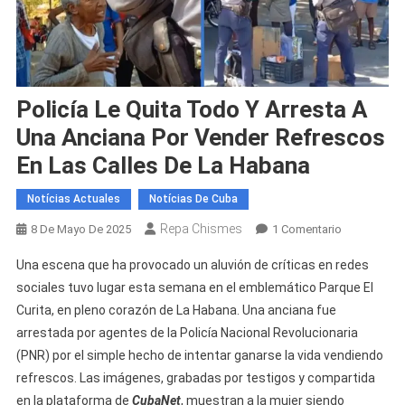
Policía Le Quita Todo Y Arresta A
Una Anciana Por Vender Refrescos
En Las Calles De La Habana
Notícias Actuales
Notícias De Cuba
Repa Chismes
En
8 De Mayo De 2025
1 Comentario
Policía
Una escena que ha provocado un aluvión de críticas en redes
Le
sociales tuvo lugar esta semana en el emblemático Parque El
Quita
Curita, en pleno corazón de La Habana. Una anciana fue
Todo
arrestada por agentes de la Policía Nacional Revolucionaria
Y
Arresta
(PNR) por el simple hecho de intentar ganarse la vida vendiendo
A
refrescos. Las imágenes, grabadas por testigos y compartida
Una
en la plataforma de
CubaNet
, muestran a la mujer siendo