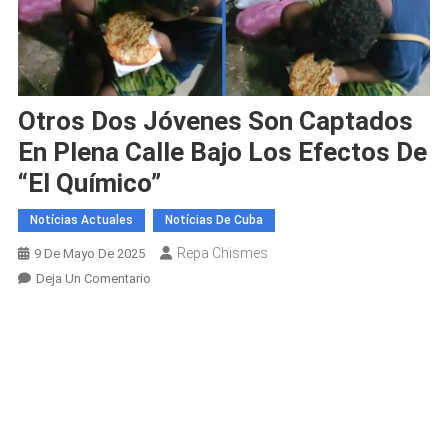
Otros Dos Jóvenes Son Captados
En Plena Calle Bajo Los Efectos De
“El Químico”
Notícias Actuales
Notícias De Cuba
Repa Chismes
9 De Mayo De 2025
En
Deja Un Comentario
Otros
Dos
Jóvenes
Son
Captados
En
Plena