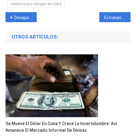
violencia por drogas en Cuba
Navegación
Desaparece joven de 25 años en La Habana, tras salir a vender un teléfono móvil
Extranjera es captada haciéndose un despojo en plena calle de Cuba
de
OTROS ARTÍCULOS:
entradas
Se Mueve El Dólar En Cuba Y Crece La Incertidumbre: Así
Amanece El Mercado Informal De Divisas