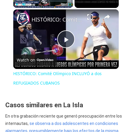
×
Play
Unmute
Fullscreen
HISTÓRICO: Comité Olímpico INCLUYÓ a dos REFUGIADOS CUBANOS
Play
Watch on
Video
HISTÓRICO: Comité Olímpico INCLUYÓ a dos
REFUGIADOS CUBANOS
Casos similares en La Isla
En otra grabación reciente que generó preocupación entre los
internautas,
se observa a dos adolescentes en condiciones
alarmantes, presumiblemente bajo los efectos de la misma