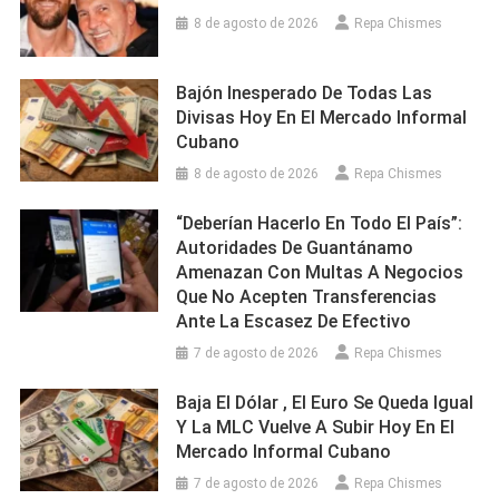
8 de agosto de 2026
Repa Chismes
Bajón Inesperado De Todas Las
Divisas Hoy En El Mercado Informal
Cubano
8 de agosto de 2026
Repa Chismes
“Deberían Hacerlo En Todo El País”:
Autoridades De Guantánamo
Amenazan Con Multas A Negocios
Que No Acepten Transferencias
Ante La Escasez De Efectivo
7 de agosto de 2026
Repa Chismes
Baja El Dólar , El Euro Se Queda Igual
Y La MLC Vuelve A Subir Hoy En El
Mercado Informal Cubano
7 de agosto de 2026
Repa Chismes