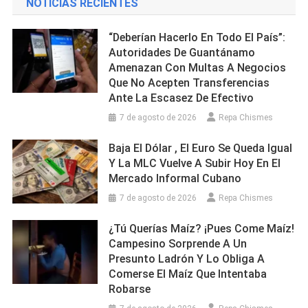
NOTICIAS RECIENTES
“Deberían Hacerlo En Todo El País”:
Autoridades De Guantánamo
Amenazan Con Multas A Negocios
Que No Acepten Transferencias
Ante La Escasez De Efectivo
7 de agosto de 2026
Repa Chismes
Baja El Dólar , El Euro Se Queda Igual
Y La MLC Vuelve A Subir Hoy En El
Mercado Informal Cubano
7 de agosto de 2026
Repa Chismes
¿Tú Querías Maíz? ¡Pues Come Maíz!
Campesino Sorprende A Un
Presunto Ladrón Y Lo Obliga A
Comerse El Maíz Que Intentaba
Robarse