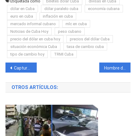
Etiquetada como
billetes dólar Cuba
divisas en Cuba
dólar en Cuba
dólar paralelo cuba
economía cubana
euro en cuba
inflación en cuba
mercado informal cubano
mlc en cuba
Noticias de Cuba Hoy
peso cubano
precio del dólar en cuba hoy
precios del dólar Cuba
situación económica Cuba
tasa de cambio cuba
tipo de cambio hoy
TRMI Cuba
Navegación
Capturan en Holguín a tres hombres con más de 35 kilos de cocaína ocultos en un compresor industrial
Hombre detenido tras irrumpir en la casa de su ex pareja y desatar el pánico familiar en Ciego de Ávila
de
OTROS ARTÍCULOS:
entradas