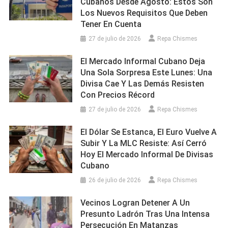
Cubanos Desde Agosto: Estos Son
Los Nuevos Requisitos Que Deben
Tener En Cuenta
27 de julio de 2026
Repa Chismes
El Mercado Informal Cubano Deja
Una Sola Sorpresa Este Lunes: Una
Divisa Cae Y Las Demás Resisten
Con Precios Récord
27 de julio de 2026
Repa Chismes
El Dólar Se Estanca, El Euro Vuelve A
Subir Y La MLC Resiste: Así Cerró
Hoy El Mercado Informal De Divisas
Cubano
26 de julio de 2026
Repa Chismes
Vecinos Logran Detener A Un
Presunto Ladrón Tras Una Intensa
Persecución En Matanzas