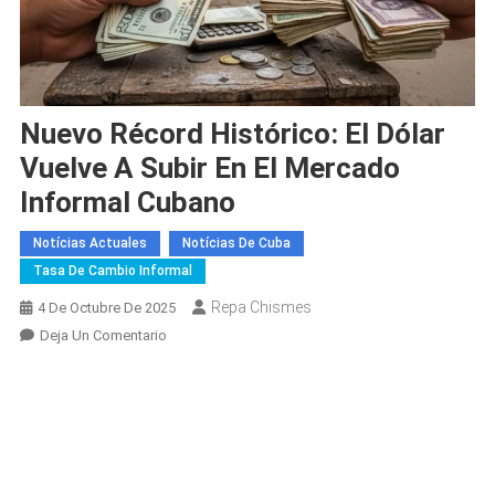
Nuevo Récord Histórico: El Dólar
Vuelve A Subir En El Mercado
Informal Cubano
Notícias Actuales
Notícias De Cuba
Tasa De Cambio Informal
Repa Chismes
4 De Octubre De 2025
En
Deja Un Comentario
Nuevo
Récord
Histórico:
El
Dólar
Vuelve