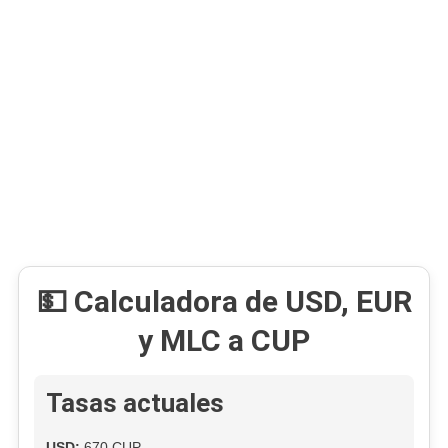
A
Subir
En
El
Mercado
Informal
Cubano
💵 Calculadora de USD, EUR
y MLC a CUP
Tasas actuales
USD:
670 CUP