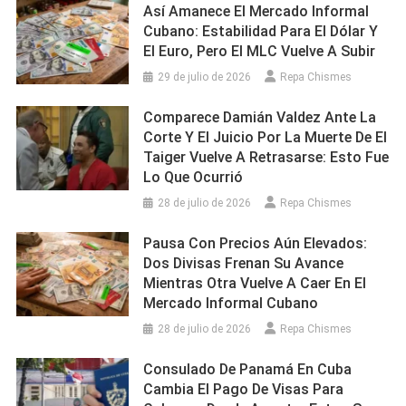
Así Amanece El Mercado Informal
Cubano: Estabilidad Para El Dólar Y
El Euro, Pero El MLC Vuelve A Subir
29 de julio de 2026
Repa Chismes
Comparece Damián Valdez Ante La
Corte Y El Juicio Por La Muerte De El
Taiger Vuelve A Retrasarse: Esto Fue
Lo Que Ocurrió
28 de julio de 2026
Repa Chismes
Pausa Con Precios Aún Elevados:
Dos Divisas Frenan Su Avance
Mientras Otra Vuelve A Caer En El
Mercado Informal Cubano
28 de julio de 2026
Repa Chismes
Consulado De Panamá En Cuba
Cambia El Pago De Visas Para