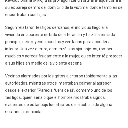
Revolucionaria (PNR) tras protagonizar un brutal ataque contra
Casa
su ex pareja dentro del domicilio de la víctima, donde también se
De
encontraban sus hijos.
Su
Ex
Según relataron testigos cercanos, el individuo llegó a la
Pareja
vivienda en aparente estado de alteración y forzó la entrada
Y
principal, destruyendo puertas y ventanas para acceder al
Desatar
interior. Una vez dentro, comenzó a arrojar objetos, romper
El
muebles y agredir físicamente a la mujer, quien intentó proteger
Pánico
a sus hijos en medio de la violenta escena.
Familiar
En
Vecinos alarmados por los gritos alertaron rápidamente a las
Ciego
autoridades, mientras otros intentaban calmar al agresor
De
desde el exterior. “Parecía fuera de sí”, comentó uno de los
Ávila
testigos, quien señaló que el hombre mostraba signos
evidentes de estar bajo los efectos del alcohol o de alguna
sustancia prohibida.