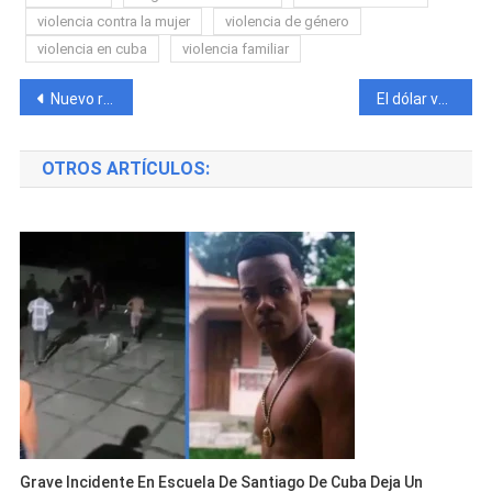
violencia contra la mujer
violencia de género
violencia en cuba
violencia familiar
Navegación
Nuevo récord histórico: el dólar vuelve a subir en el mercado informal cubano
El dólar vuelve a dispararse en Cuba y desata preocupación por la caída del peso
de
OTROS ARTÍCULOS:
entradas
Grave Incidente En Escuela De Santiago De Cuba Deja Un