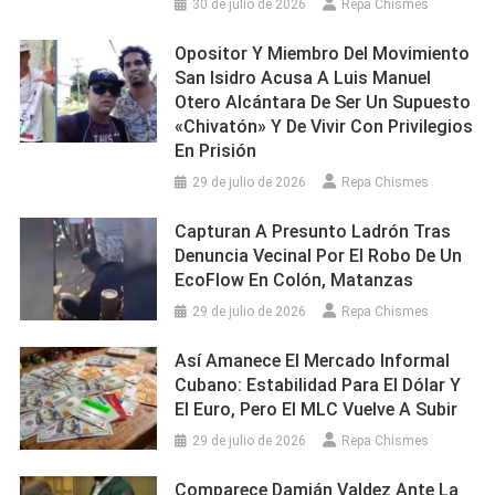
30 de julio de 2026
Repa Chismes
Opositor Y Miembro Del Movimiento
San Isidro Acusa A Luis Manuel
Otero Alcántara De Ser Un Supuesto
«chivatón» Y De Vivir Con Privilegios
En Prisión
29 de julio de 2026
Repa Chismes
Capturan A Presunto Ladrón Tras
Denuncia Vecinal Por El Robo De Un
EcoFlow En Colón, Matanzas
29 de julio de 2026
Repa Chismes
Así Amanece El Mercado Informal
Cubano: Estabilidad Para El Dólar Y
El Euro, Pero El MLC Vuelve A Subir
29 de julio de 2026
Repa Chismes
Comparece Damián Valdez Ante La