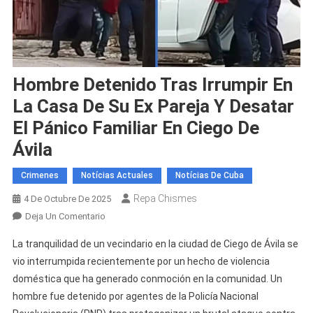
Hombre Detenido Tras Irrumpir En
La Casa De Su Ex Pareja Y Desatar
El Pánico Familiar En Ciego De
Ávila
Crimenes
Notícias Actuales
Notícias De Cuba
Repa Chismes
4 De Octubre De 2025
En
Deja Un Comentario
Hombre
La tranquilidad de un vecindario en la ciudad de Ciego de Ávila se
Detenido
vio interrumpida recientemente por un hecho de violencia
Tras
doméstica que ha generado conmoción en la comunidad. Un
Irrumpir
hombre fue detenido por agentes de la Policía Nacional
En
La