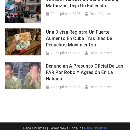
Matanzas, Deja Un Fallecido
23 de julio de 2026
Repa Chismes
Una Divisa Registra Un Fuerte
Aumento En Cuba Tras Días De
Pequeños Movimientos
23 de julio de 2026
Repa Chismes
Denuncian A Presunto Oficial De Las
FAR Por Robo Y Agresión En La
Habana
22 de julio de 2026
Repa Chismes
Repa Chismes
|
Tema: News Portal de
Repa Chismes