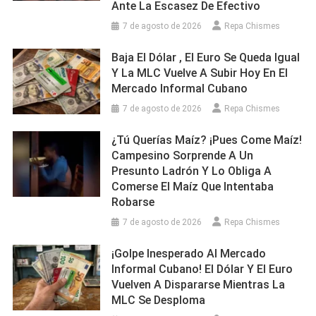
Ante La Escasez De Efectivo
7 de agosto de 2026
Repa Chismes
Baja El Dólar , El Euro Se Queda Igual
Y La MLC Vuelve A Subir Hoy En El
Mercado Informal Cubano
7 de agosto de 2026
Repa Chismes
¿Tú Querías Maíz? ¡Pues Come Maíz!
Campesino Sorprende A Un
Presunto Ladrón Y Lo Obliga A
Comerse El Maíz Que Intentaba
Robarse
7 de agosto de 2026
Repa Chismes
¡Golpe Inesperado Al Mercado
Informal Cubano! El Dólar Y El Euro
Vuelven A Dispararse Mientras La
MLC Se Desploma