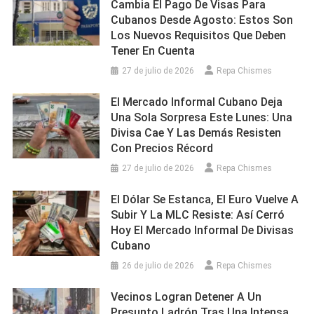
Cambia El Pago De Visas Para
Cubanos Desde Agosto: Estos Son
Los Nuevos Requisitos Que Deben
Tener En Cuenta
27 de julio de 2026
Repa Chismes
El Mercado Informal Cubano Deja
Una Sola Sorpresa Este Lunes: Una
Divisa Cae Y Las Demás Resisten
Con Precios Récord
27 de julio de 2026
Repa Chismes
El Dólar Se Estanca, El Euro Vuelve A
Subir Y La MLC Resiste: Así Cerró
Hoy El Mercado Informal De Divisas
Cubano
26 de julio de 2026
Repa Chismes
Vecinos Logran Detener A Un
Presunto Ladrón Tras Una Intensa