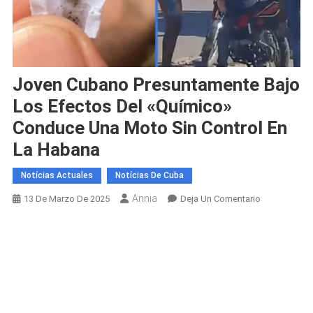
Joven Cubano Presuntamente Bajo
Los Efectos Del «químico»
Conduce Una Moto Sin Control En
La Habana
Notícias Actuales
Notícias De Cuba
Annia
En
13 De Marzo De 2025
Deja Un Comentario
Joven
Cubano
Presuntamen
Bajo
Los
Efectos
Del