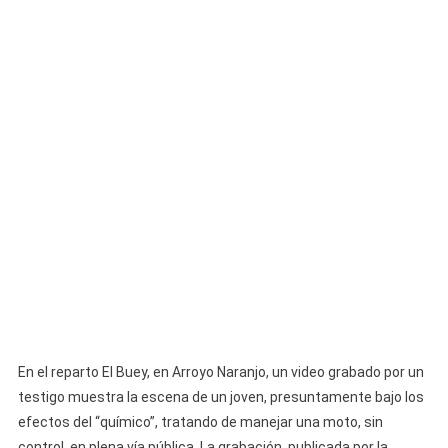
«químico»
Conduce
Una
Moto
Sin
Control
En
La
Habana
En el reparto El Buey, en Arroyo Naranjo, un video grabado por un
testigo muestra la escena de un joven, presuntamente bajo los
efectos del “químico”, tratando de manejar una moto, sin
control, en plena vía pública. La grabación, publicada por la