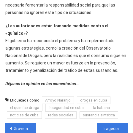
necesario fomentar la responsabilidad social para que las
personas no ignoren este tipo de situaciones.
¿Las autoridades están tomando medidas contra el
«químico»?
El gobierno ha reconocido el problema y ha implementado
algunas estrategias, como la creación del Observatorio
Nacional de Drogas, pero la realidad es que el consumo sigue en
aumento. Se requiere un mayor esfuerzo en la prevención,
tratamiento y penalización del tráfico de estas sustancias.
Déjanos tu opinión en los comentarios…
Etiquetada como
Arroyo Naranjo
drogas en cuba
el quimico droga
inseguridad en cuba
la habana
noticias de cuba
redes sociales
sustancia sintética
Navegación
Grave accidente de tránsito en La Habana: Policías presuntamente bajo los efectos del alcohol impactan a dos motos y un auto
Tragedia en Holguín: Impactante accidente entre dos motorinas deja saldo fatal