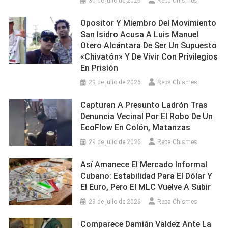
30 de julio de 2026
Repa Chismes
Opositor Y Miembro Del Movimiento
San Isidro Acusa A Luis Manuel
Otero Alcántara De Ser Un Supuesto
«chivatón» Y De Vivir Con Privilegios
En Prisión
29 de julio de 2026
Repa Chismes
Capturan A Presunto Ladrón Tras
Denuncia Vecinal Por El Robo De Un
EcoFlow En Colón, Matanzas
29 de julio de 2026
Repa Chismes
Así Amanece El Mercado Informal
Cubano: Estabilidad Para El Dólar Y
El Euro, Pero El MLC Vuelve A Subir
29 de julio de 2026
Repa Chismes
Comparece Damián Valdez Ante La