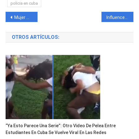
policia en cuba
Navegación
Mujer mata a un gato en La Habana para poder hacerle una sopa a sus hijos
Influencer cubana «La Cintumbare» regresa a Cuba tras ser deportada de EEUU
de
OTROS ARTÍCULOS:
entradas
“Ya Esto Parece Una Serie”: Otro Video De Pelea Entre
Estudiantes En Cuba Se Vuelve Viral En Las Redes