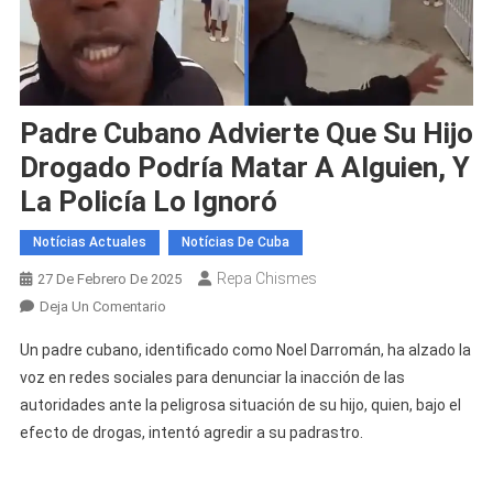
Padre Cubano Advierte Que Su Hijo
Drogado Podría Matar A Alguien, Y
La Policía Lo Ignoró
Notícias Actuales
Notícias De Cuba
Repa Chismes
27 De Febrero De 2025
En
Deja Un Comentario
Padre
Un padre cubano, identificado como Noel Darromán, ha alzado la
Cubano
voz en redes sociales para denunciar la inacción de las
Advierte
autoridades ante la peligrosa situación de su hijo, quien, bajo el
Que
efecto de drogas, intentó agredir a su padrastro.
Su
Hijo
Drogado