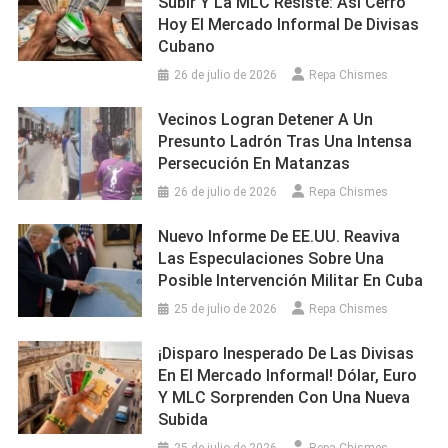
Subir Y La MLC Resiste: Así Cerró
Hoy El Mercado Informal De Divisas
Cubano
26 de julio de 2026
Repa Chismes
Vecinos Logran Detener A Un
Presunto Ladrón Tras Una Intensa
Persecución En Matanzas
26 de julio de 2026
Repa Chismes
Nuevo Informe De EE.UU. Reaviva
Las Especulaciones Sobre Una
Posible Intervención Militar En Cuba
25 de julio de 2026
Repa Chismes
¡Disparo Inesperado De Las Divisas
En El Mercado Informal! Dólar, Euro
Y MLC Sorprenden Con Una Nueva
Subida