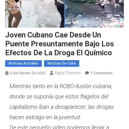
Joven Cubano Cae Desde Un
Puente Presuntamente Bajo Los
Efectos De La Droga El Químico
Notícias Actuales
Notícias De Cuba
Repa Chismes
En
2 De Febrero De 2025
1 Comentario
Joven
Mientras tanto en la ROBO-ilusión cubana,
Cubano
Cae
donde se suponía que estos flagelos del
Desde
capitalismo iban a desaparecer; las drogas
Un
Puente
hacen estrago en la juventud.
Presunta
Bajo
De este pequeño video podemos llegar a