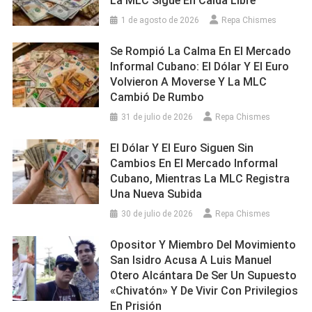
La MLC Sigue En Caída Libre
1 de agosto de 2026
Repa Chismes
Se Rompió La Calma En El Mercado
Informal Cubano: El Dólar Y El Euro
Volvieron A Moverse Y La MLC
Cambió De Rumbo
31 de julio de 2026
Repa Chismes
El Dólar Y El Euro Siguen Sin
Cambios En El Mercado Informal
Cubano, Mientras La MLC Registra
Una Nueva Subida
30 de julio de 2026
Repa Chismes
Opositor Y Miembro Del Movimiento
San Isidro Acusa A Luis Manuel
Otero Alcántara De Ser Un Supuesto
«chivatón» Y De Vivir Con Privilegios
En Prisión