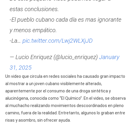
Los
estas conclusiones.
Efectos
De
-El pueblo cubano cada día es mas ignorante
La
y menos empático.
Droga
El
-La…
pic.twitter.com/Lwj2WLXjJD
Químico
— Lucio Enriquez (@lucio_enriquez)
January
31, 2025
Un video que circula en redes sociales ha causado gran impacto
al mostrar a un joven cubano visiblemente alterado,
aparentemente por el consumo de una droga sintética y
alucinógena, conocida como “El Químico”. En el video, se observa
al muchacho realizando movimientos descoordinados en pleno
camino, fuera de la realidad. Entretanto, algunos lo graban entre
risas y asombro, sin ofrecer ayuda.