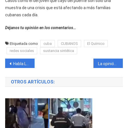
Casos como el del joven que cayó del puente son solo una
muestra de una crisis que está afectando a más familias
cubanas cada día.
Déjanos tu opinión en los comentarios…
Etiquetada como
cuba
CUBANOS
El Químico
redes sociales
sustancia sintética
Navegación
Habla La Cintumbare desde el centro de detención en el que se encuentra
La opinión de un joven cubano sobre el consumo de “El Químico”: “Compras una bomba y con una patá vas a donde quieras”
de
OTROS ARTÍCULOS:
entradas