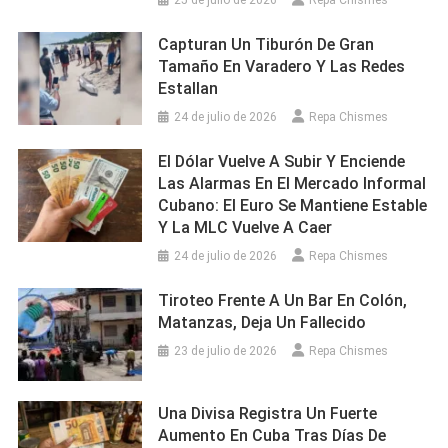
25 de julio de 2026
Repa Chismes
Capturan Un Tiburón De Gran
Tamaño En Varadero Y Las Redes
Estallan
24 de julio de 2026
Repa Chismes
El Dólar Vuelve A Subir Y Enciende
Las Alarmas En El Mercado Informal
Cubano: El Euro Se Mantiene Estable
Y La MLC Vuelve A Caer
24 de julio de 2026
Repa Chismes
Tiroteo Frente A Un Bar En Colón,
Matanzas, Deja Un Fallecido
23 de julio de 2026
Repa Chismes
Una Divisa Registra Un Fuerte
Aumento En Cuba Tras Días De