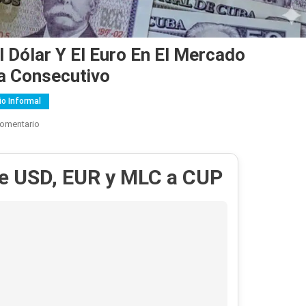
l Dólar Y El Euro En El Mercado
a Consecutivo
o Informal
En
Comentario
“Increíble
Pero
de USD, EUR y MLC a CUP
Cierto»:
Caen
El
Dólar
Y
El
Euro
En
El