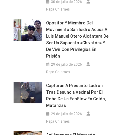
30 de julio de 2026
Repa Chismes
Opositor Y Miembro Del
Movimiento San Isidro Acusa A
Luis Manuel Otero Alcántara De
Ser Un Supuesto «chivatón» Y
De Vivir Con Privilegios En
Prisión
29 de julio de 2026
Repa Chismes
Capturan A Presunto Ladrón
Tras Denuncia Vecinal Por El
Robo De Un EcoFlow En Colón,
Matanzas
29 de julio de 2026
Repa Chismes