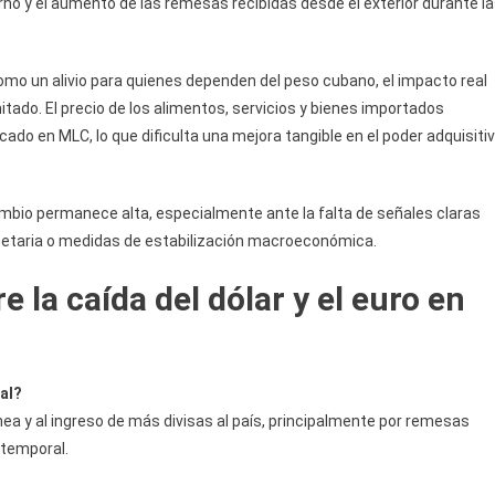
rno y el aumento de las remesas recibidas desde el exterior durante l
como un alivio para quienes dependen del peso cubano, el impacto real
itado. El precio de los alimentos, servicios y bienes importados
cado en MLC, lo que dificulta una mejora tangible en el poder adquisiti
cambio permanece alta, especialmente ante la falta de señales claras
onetaria o medidas de estabilización macroeconómica.
 la caída del dólar y el euro en
al?
y al ingreso de más divisas al país, principalmente por remesas
 temporal.