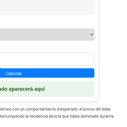
Mercado
Informal
Cubano
Por
Tercer
Día
Consecutivo
Calcular
ado aparecerá aquí
ernes con un comportamiento inesperado: el precio del dólar
 interrumpiendo la tendencia alcista que había dominado durante