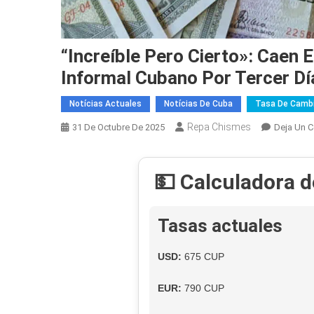
“Increíble Pero Cierto»: Caen E
Informal Cubano Por Tercer Dí
Notícias Actuales
Notícias De Cuba
Tasa De Cambi
Repa Chismes
31 De Octubre De 2025
Deja Un 
💵 Calculadora 
Tasas actuales
USD:
675 CUP
EUR:
790 CUP