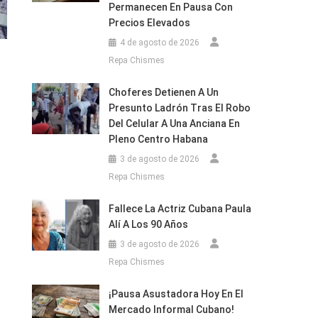
Permanecen En Pausa Con
Precios Elevados
4 de agosto de 2026
Repa Chismes
Choferes Detienen A Un
Presunto Ladrón Tras El Robo
Del Celular A Una Anciana En
Pleno Centro Habana
3 de agosto de 2026
Repa Chismes
Fallece La Actriz Cubana Paula
Alí A Los 90 Años
3 de agosto de 2026
Repa Chismes
¡Pausa Asustadora Hoy En El
Mercado Informal Cubano!