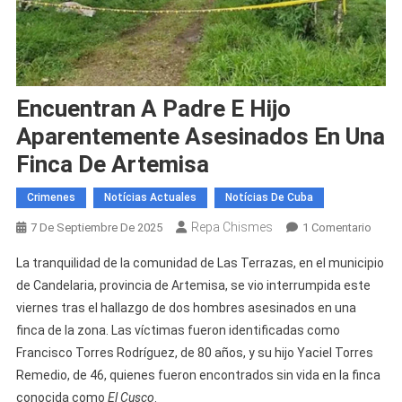
Encuentran A Padre E Hijo
Aparentemente Asesinados En Una
Finca De Artemisa
Crimenes
Notícias Actuales
Notícias De Cuba
Repa Chismes
En
7 De Septiembre De 2025
1 Comentario
Encue
La tranquilidad de la comunidad de Las Terrazas, en el municipio
A
de Candelaria, provincia de Artemisa, se vio interrumpida este
Padre
viernes tras el hallazgo de dos hombres asesinados en una
E
finca de la zona. Las víctimas fueron identificadas como
Hijo
Apare
Francisco Torres Rodríguez, de 80 años, y su hijo Yaciel Torres
Asesi
Remedio, de 46, quienes fueron encontrados sin vida en la finca
En
conocida como
El Cusco
.