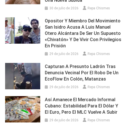
Una Nueva Subida
30 de julio de 2026
Repa Chismes
Opositor Y Miembro Del Movimiento
San Isidro Acusa A Luis Manuel
Otero Alcántara De Ser Un Supuesto
«chivatón» Y De Vivir Con Privilegios
En Prisión
29 de julio de 2026
Repa Chismes
Capturan A Presunto Ladrón Tras
Denuncia Vecinal Por El Robo De Un
EcoFlow En Colón, Matanzas
29 de julio de 2026
Repa Chismes
Así Amanece El Mercado Informal
Cubano: Estabilidad Para El Dólar Y
El Euro, Pero El MLC Vuelve A Subir
29 de julio de 2026
Repa Chismes