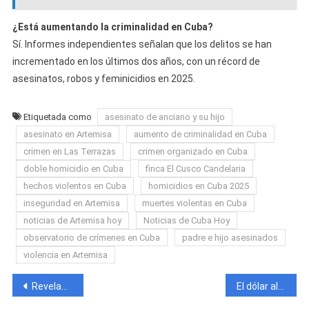
¿Está aumentando la criminalidad en Cuba?
Sí. Informes independientes señalan que los delitos se han
incrementado en los últimos dos años, con un récord de
asesinatos, robos y feminicidios en 2025.
Etiquetada como
asesinato de anciano y su hijo
asesinato en Artemisa
aumento de criminalidad en Cuba
crimen en Las Terrazas
crimen organizado en Cuba
doble homicidio en Cuba
finca El Cusco Candelaria
hechos violentos en Cuba
homicidios en Cuba 2025
inseguridad en Artemisa
muertes violentas en Cuba
noticias de Artemisa hoy
Noticias de Cuba Hoy
observatorio de crímenes en Cuba
padre e hijo asesinados
violencia en Artemisa
Navegación
Revelan causa de muerte de Gretchen Revé, hija de Elito Revé
El dólar alcanza récord histórico en Cuba y el euro sorprende en el mercado negro