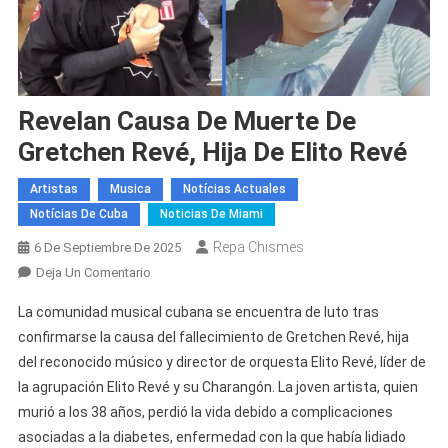
Revelan Causa De Muerte De
Gretchen Revé, Hija De Elito Revé
Artistas
Musica
Notícias Actuales
Notícias De Cuba
Noticias De Miami
Repa Chismes
6 De Septiembre De 2025
En
Deja Un Comentario
Revelan
La comunidad musical cubana se encuentra de luto tras
Causa
confirmarse la causa del fallecimiento de Gretchen Revé, hija
De
del reconocido músico y director de orquesta Elito Revé, líder de
Muerte
la agrupación Elito Revé y su Charangón. La joven artista, quien
De
Gretchen
murió a los 38 años, perdió la vida debido a complicaciones
Revé,
asociadas a la diabetes, enfermedad con la que había lidiado