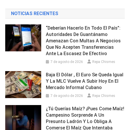
NOTICIAS RECIENTES
“Deberían Hacerlo En Todo El País”:
Autoridades De Guantánamo
Amenazan Con Multas A Negocios
Que No Acepten Transferencias
Ante La Escasez De Efectivo
7 de agosto de 2026
Repa Chismes
Baja El Dólar , El Euro Se Queda Igual
Y La MLC Vuelve A Subir Hoy En El
Mercado Informal Cubano
7 de agosto de 2026
Repa Chismes
¿Tú Querías Maíz? ¡Pues Come Maíz!
Campesino Sorprende A Un
Presunto Ladrón Y Lo Obliga A
Comerse El Maíz Que Intentaba