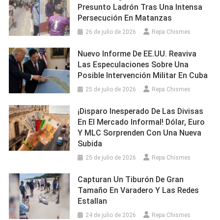
Presunto Ladrón Tras Una Intensa
Persecución En Matanzas
26 de julio de 2026
Repa Chismes
Nuevo Informe De EE.UU. Reaviva
Las Especulaciones Sobre Una
Posible Intervención Militar En Cuba
25 de julio de 2026
Repa Chismes
¡Disparo Inesperado De Las Divisas
En El Mercado Informal! Dólar, Euro
Y MLC Sorprenden Con Una Nueva
Subida
25 de julio de 2026
Repa Chismes
Capturan Un Tiburón De Gran
Tamaño En Varadero Y Las Redes
Estallan
24 de julio de 2026
Repa Chismes