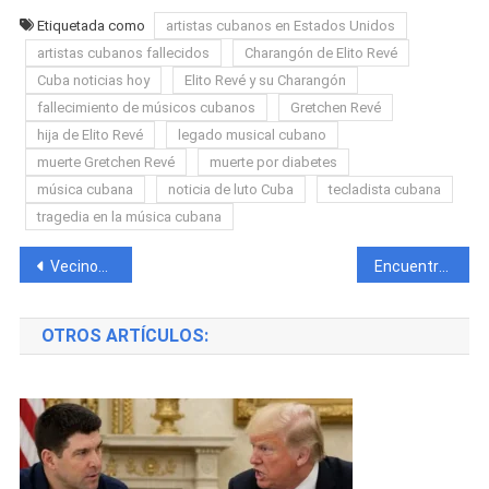
Etiquetada como
artistas cubanos en Estados Unidos
artistas cubanos fallecidos
Charangón de Elito Revé
Cuba noticias hoy
Elito Revé y su Charangón
fallecimiento de músicos cubanos
Gretchen Revé
hija de Elito Revé
legado musical cubano
muerte Gretchen Revé
muerte por diabetes
música cubana
noticia de luto Cuba
tecladista cubana
tragedia en la música cubana
Navegación
Vecinos de Santiago de Cuba denuncian inundaciones tras obras improvisadas en calle del reparto Transformador
Encuentran a padre e hijo aparentemente asesinados en una finca de Artemisa
de
OTROS ARTÍCULOS:
entradas