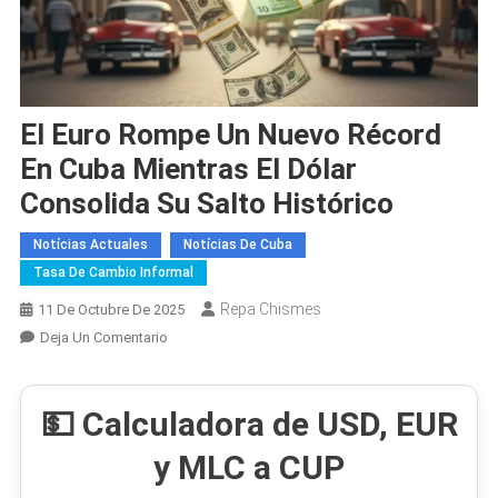
El Euro Rompe Un Nuevo Récord
En Cuba Mientras El Dólar
Consolida Su Salto Histórico
Notícias Actuales
Notícias De Cuba
Tasa De Cambio Informal
Repa Chismes
11 De Octubre De 2025
En
Deja Un Comentario
El
Euro
💵 Calculadora de USD, EUR
Rompe
Un
y MLC a CUP
Nuevo
Récord