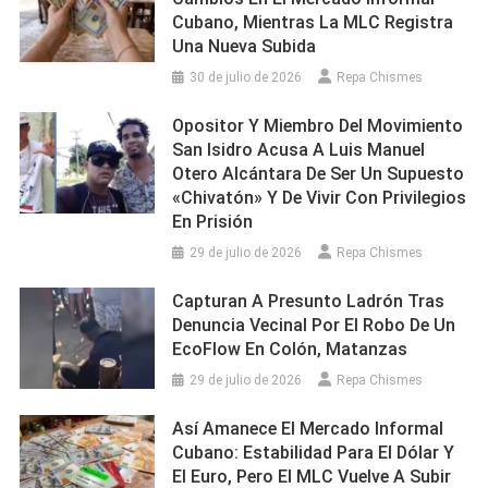
Cubano, Mientras La MLC Registra
Una Nueva Subida
30 de julio de 2026
Repa Chismes
Opositor Y Miembro Del Movimiento
San Isidro Acusa A Luis Manuel
Otero Alcántara De Ser Un Supuesto
«chivatón» Y De Vivir Con Privilegios
En Prisión
29 de julio de 2026
Repa Chismes
Capturan A Presunto Ladrón Tras
Denuncia Vecinal Por El Robo De Un
EcoFlow En Colón, Matanzas
29 de julio de 2026
Repa Chismes
Así Amanece El Mercado Informal
Cubano: Estabilidad Para El Dólar Y
El Euro, Pero El MLC Vuelve A Subir