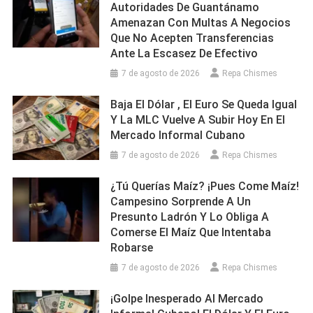
Autoridades De Guantánamo
Amenazan Con Multas A Negocios
Que No Acepten Transferencias
Ante La Escasez De Efectivo
7 de agosto de 2026
Repa Chismes
Baja El Dólar , El Euro Se Queda Igual
Y La MLC Vuelve A Subir Hoy En El
Mercado Informal Cubano
7 de agosto de 2026
Repa Chismes
¿Tú Querías Maíz? ¡Pues Come Maíz!
Campesino Sorprende A Un
Presunto Ladrón Y Lo Obliga A
Comerse El Maíz Que Intentaba
Robarse
7 de agosto de 2026
Repa Chismes
¡Golpe Inesperado Al Mercado