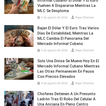
Informal Cubano! El Dólar Y El Euro
Vuelven A Dispararse Mientras La
MLC Se Desploma
6 de agosto de 2026
Repa Chismes
Bajan El Dólar Y El Euro Tras Varios
Días De Estabilidad, Mientras La
MLC Cambia El Panorama Del
Mercado Informal Cubano
5 de agosto de 2026
Repa Chismes
Solo Una Divisa Se Mueve Hoy En El
Mercado Informal Cubano Mientras
Las Otras Permanecen En Pausa
Con Precios Elevados
4 de agosto de 2026
Repa Chismes
Choferes Detienen A Un Presunto
Ladrón Tras El Robo Del Celular A
Una Anciana En Pleno Centro