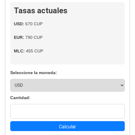
En
Tasas actuales
Cuba
Mientras
USD:
670 CUP
El
Dólar
EUR:
790 CUP
Consolida
Su
MLC:
455 CUP
Salto
Histórico
Seleccione la moneda:
Cantidad:
Calcular