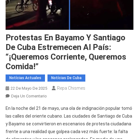
Protestas En Bayamo Y Santiago
De Cuba Estremecen Al País:
“¡Queremos Corriente, Queremos
Comida!”
Notícias Actuales
Notícias De Cuba
Repa Chismes
22 De Mayo De 2025
En
Deja Un Comentario
Protestas
En la noche del 21 de mayo, una ola de indignación popular tomó
En
las calles del oriente cubano. Las ciudades de Santiago de Cuba
Bayamo
y Bayamo se convirtieron en escenarios de protesta ciudadana
Y
frente a una realidad que golpea cada vez más fuerte: la falta
Santiago
De