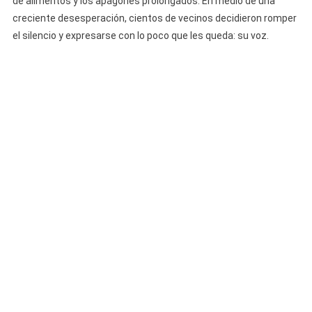
de alimentos y los apagones prolongados. En medio de una
Cuba
creciente desesperación, cientos de vecinos decidieron romper
Estremecen
el silencio y expresarse con lo poco que les queda: su voz.
Al
País:
“¡Queremos
Corriente,
Queremos
Comida!”