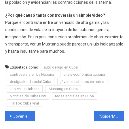
la población y evidencian las contradicciones del sistema.
¿Por qué causó tanta controversia un simple video?
Porque el contraste entre un vehículo de alta gama y las
condiciones de vida de la mayoría de los cubanos genera
indignación. En un país con serios problemas de abastecimiento
y transporte, ver un Mustang puede parecer un lujo inalcanzable
y hasta insultante para muchos.
Etiquetada como
auto de lujo en Cuba
controversia en La Habana
crisis económica cubana
desigualdad social Cuba
jóvenes cubanos en redes
lujo en La Habana
Mustang en Cuba
Noticias de Cuba Hoy
redes sociales en Cuba
TikTok Cuba viral
Navegación
Joven es asesinado tras salir a comprar cerveza el día de las Madres en Matanzas
“SpiderMan en Cuba” Bomberos rescatan a ladrón atrapado tras fallido intento de robo desde un quinto piso en La Habana
de