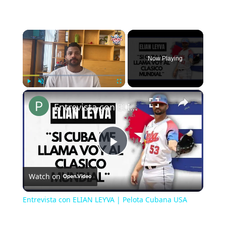
×
Now Playing
×
Play
Unmute
Fullscreen
Entrevista con ELIAN LEYVA | Pelota Cubana USA
Play
Watch on
Video
Entrevista con ELIAN LEYVA | Pelota Cubana USA