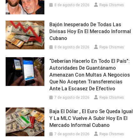
8 de agosto de 2026
Repa Chismes
Bajón Inesperado De Todas Las
Divisas Hoy En El Mercado Informal
Cubano
8 de agosto de 2026
Repa Chismes
“Deberían Hacerlo En Todo El País”:
Autoridades De Guantánamo
Amenazan Con Multas A Negocios
Que No Acepten Transferencias
Ante La Escasez De Efectivo
7 de agosto de 2026
Repa Chismes
Baja El Dólar , El Euro Se Queda Igual
Y La MLC Vuelve A Subir Hoy En El
Mercado Informal Cubano
7 de agosto de 2026
Repa Chismes