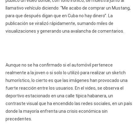
publicó un video donde, con tono irónico, se muestra junto al
Mustang
llamativo vehículo diciendo: “Me acabo de comprar un Mustang,
En
para que después digan que en Cuba no hay dinero”. La
Cuba
publicación se viralizó rápidamente, sumando miles de
“No
visualizaciones y generando una avalancha de comentarios.
Lo
Voy
A
Enseñar
Por
Aunque no se ha confirmado si el automóvil pertenece
Dentro
realmente a la joven o si solo lo utilizó para realizar un sketch
Para
humorístico, lo cierto es que las imágenes han provocado una
Que
fuerte reacción entre los usuarios. En el video, se observa el
No
deportivo estacionado en una calle típica habanera, un
Sufran”
contraste visual que ha encendido las redes sociales, en un país
donde la mayoría enfrenta una crisis económica sin
precedentes.