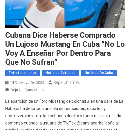
Cubana Dice Haberse Comprado
Un Lujoso Mustang En Cuba “No Lo
Voy A Enseñar Por Dentro Para
Que No Sufran”
Entretenimiento
Notícias Actuales
Notícias De Cuba
Repa Chismes
14 De Mayo De 2025
En
Deja Un Comentario
Cubana
La aparición de un Ford Mustang de color azul en una calle de La
Dice
Habana ha desatado una ola de reacciones, debates y
Haberse
controversias entre los cubanos dentro y fuera de la isla. Todo
Comprado
comenzó cuando la usuaria de TikTok @camilacarballooficial
Un
Lujoso