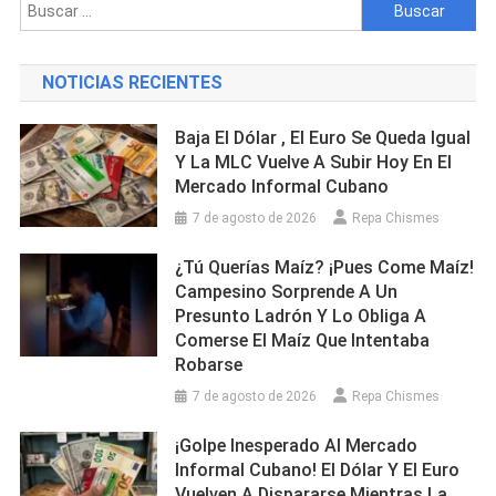
Buscar:
NOTICIAS RECIENTES
Baja El Dólar , El Euro Se Queda Igual
Y La MLC Vuelve A Subir Hoy En El
Mercado Informal Cubano
7 de agosto de 2026
Repa Chismes
¿Tú Querías Maíz? ¡Pues Come Maíz!
Campesino Sorprende A Un
Presunto Ladrón Y Lo Obliga A
Comerse El Maíz Que Intentaba
Robarse
7 de agosto de 2026
Repa Chismes
¡Golpe Inesperado Al Mercado
Informal Cubano! El Dólar Y El Euro
Vuelven A Dispararse Mientras La