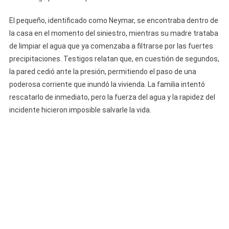
Parcial
De
El pequeño, identificado como Neymar, se encontraba dentro de
Vivienda
la casa en el momento del siniestro, mientras su madre trataba
En
de limpiar el agua que ya comenzaba a filtrarse por las fuertes
El
precipitaciones. Testigos relatan que, en cuestión de segundos,
Cerro
la pared cedió ante la presión, permitiendo el paso de una
Debido
poderosa corriente que inundó la vivienda. La familia intentó
A
rescatarlo de inmediato, pero la fuerza del agua y la rapidez del
Intensas
incidente hicieron imposible salvarle la vida.
Lluvias