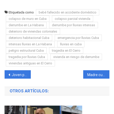
Etiquetada como
bebé fallecido en accidente doméstico
colapso de muro en Cuba
colapso parcial vivienda
derrumbe en La Habana
derrumbe por lluvias intensas
deterioro de viviendas coloniales
deterioro habitacional Cuba
emergencia por lluvias Cuba
intensas lluvias en La Habana
lluvias en cuba
peligro estructural Cuba
tragedia en El Cerro
tragedia por lluvias Cuba
vivienda en riesgo de derrumbe
viviendas antiguas en El Cerro
Navegación
Joven padre comete la peor decisión y deja dos hijos huérfanos en Guayabal
Madre cubana clama por ayuda tras cuatro meses sin noticias de su hija en Mayabeque
de
OTROS ARTÍCULOS:
entradas