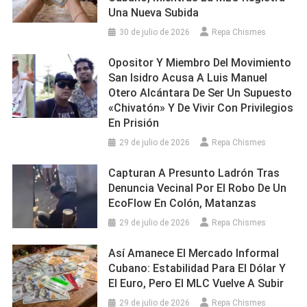
Una Nueva Subida
30 de julio de 2026
Repa Chismes
Opositor Y Miembro Del Movimiento
San Isidro Acusa A Luis Manuel
Otero Alcántara De Ser Un Supuesto
«chivatón» Y De Vivir Con Privilegios
En Prisión
29 de julio de 2026
Repa Chismes
Capturan A Presunto Ladrón Tras
Denuncia Vecinal Por El Robo De Un
EcoFlow En Colón, Matanzas
29 de julio de 2026
Repa Chismes
Así Amanece El Mercado Informal
Cubano: Estabilidad Para El Dólar Y
El Euro, Pero El MLC Vuelve A Subir
29 de julio de 2026
Repa Chismes