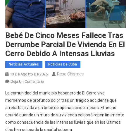
Bebé De Cinco Meses Fallece Tras
Derrumbe Parcial De Vivienda En El
Cerro Debido A Intensas Lluvias
Notícias Actuales
Notícias De Cuba
Repa Chismes
13 De Agosto De 2025
En
Deja Un Comentario
Bebé
La comunidad del municipio habanero de El Cerro vive
De
momentos de profundo dolor tras un trágico accidente que
Cinco
arrebató la vida a un bebé de apenas cinco meses. El hecho
Meses
ocurrió cuando un muro de su vivienda colapsó repentinamente
Fallece
Tras
como consecuencia de las intensas lluvias que en los últimos
Derrumbe
días han golpeado la capital cubana.