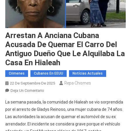
Arrestan A Anciana Cubana
Acusada De Quemar El Carro Del
Antiguo Dueño Que Le Alquilaba La
Casa En Hialeah
Crimenes
Cubanos En EEUU
Notícias Actuales
Repa Chismes
22 De Septiembre De 2025
En
Deja Un Comentario
Arrestan
La semana pasada, la comunidad de Hialeah se vio sorprendida
A
por el arresto de Gladys Reinoso, una mujer cubana de 74 años.
Anciana
Las autoridades la acusan de quemar el automóvil de su ex
Cubana
arrendador. El incidente se considera grave porque el vehículo
Acusada
De