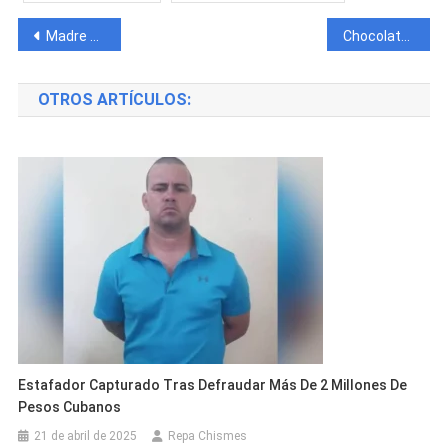
Navegación
Madre del artista cubano Jarulay es vista en un altercado callejero en su barrio
Chocolate MC asegura que cayó preso por un plan de 6ix9ine y su exnovia Yelena, quienes ahora están juntos
de
OTROS ARTÍCULOS:
entradas
Estafador Capturado Tras Defraudar Más De 2 Millones De
Pesos Cubanos
21 de abril de 2025
Repa Chismes