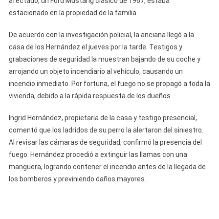
afectado, un Ford Mustang clásico de 1967, estaba
Quemar
estacionado en la propiedad de la familia.
El
Carro
De acuerdo con la investigación policial, la anciana llegó a la
Del
casa de los Hernández el jueves por la tarde. Testigos y
Antiguo
grabaciones de seguridad la muestran bajando de su coche y
Dueño
arrojando un objeto incendiario al vehículo, causando un
Que
incendio inmediato. Por fortuna, el fuego no se propagó a toda la
Le
vivienda, debido a la rápida respuesta de los dueños.
Alquilaba
La
Ingrid Hernández, propietaria de la casa y testigo presencial,
Casa
comentó que los ladridos de su perro la alertaron del siniestro.
En
Al revisar las cámaras de seguridad, confirmó la presencia del
Hialeah
fuego. Hernández procedió a extinguir las llamas con una
manguera, logrando contener el incendio antes de la llegada de
los bomberos y previniendo daños mayores.