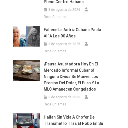
Pleno Centro Habana
3 de agosto de 2026
Repa Chismes
Fallece La Actriz Cubana Paula
Alí A Los 90 Años
3 de agosto de 2026
Repa Chismes
¡Pausa Asustadora Hoy En El
Mercado Informal Cubano!
Ninguna Divisa Se Mueve: Los
Precios Del Dólar, El Euro Y La
MLC Amanecen Congelados
3 de agosto de 2026
Repa Chismes
Hallan Sin Vida A Chofer De
Transmetro Tras El Robo En Su