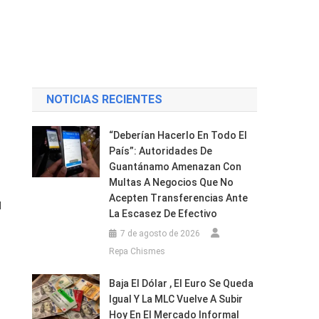
NOTICIAS RECIENTES
“Deberían Hacerlo En Todo El
País”: Autoridades De
Guantánamo Amenazan Con
Multas A Negocios Que No
Acepten Transferencias Ante
l
La Escasez De Efectivo
7 de agosto de 2026
Repa Chismes
Baja El Dólar , El Euro Se Queda
Igual Y La MLC Vuelve A Subir
Hoy En El Mercado Informal