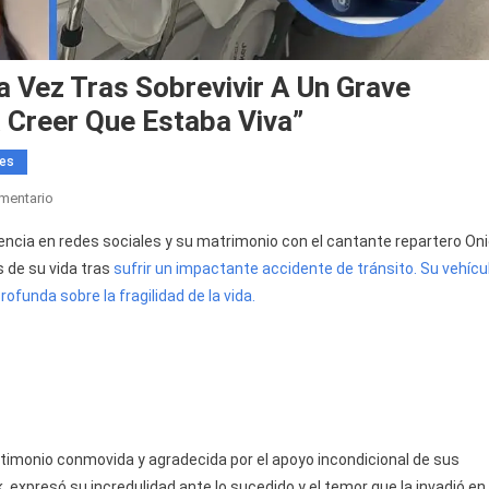
a Vez Tras Sobrevivir A Un Grave
 Creer Que Estaba Viva”
les
En
mentario
Rachel
ncia en redes sociales y su matrimonio con el cantante repartero Oni
Adrei
 de su vida tras
sufrir un impactante accidente de tránsito. Su vehícu
Habla
ofunda sobre la fragilidad de la vida.
Por
Primera
Vez
Tras
Sobrevivir
A
Un
stimonio conmovida y agradecida por el apoyo incondicional de sus
Grave
 expresó su incredulidad ante lo sucedido y el temor que la invadió en