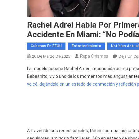
Rachel Adrei Habla Por Primer
Accidente En Miami: “No Podía
Cubanos En EEUU
Entretenimiento
Notícias Actua
Repa Chismes
20 De Marzo De 2025
Deja Un Co
La modelo cubana Rachel Arderi, reconocida por su prese
Bebeshito, vivió uno de los momentos más angustiantes
volcó, dejándola en un estado de conmoción y reflexión pr
A través de sus redes sociales, Rachel compartió su te
seguidores, amigos y familiares. Aún en estado de shock,