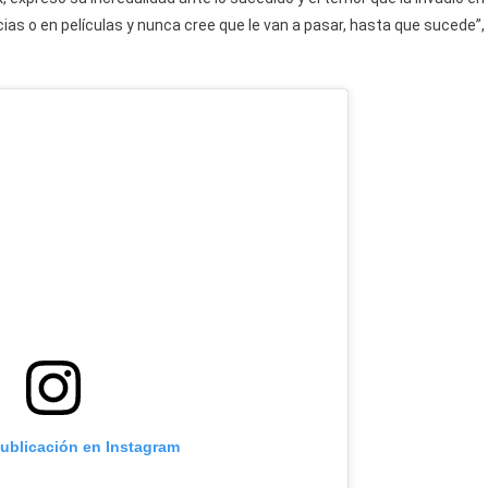
Accidente
cias o en películas y nunca cree que le van a pasar, hasta que sucede”,
En
Miami:
“No
Podía
Creer
Que
Estaba
Viva”
publicación en Instagram