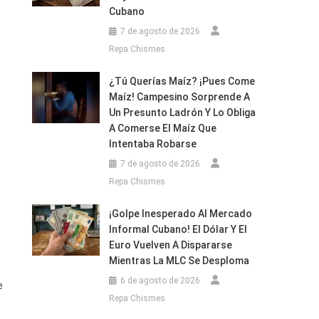
Cubano
7 de agosto de 2026
Repa Chismes
¿Tú Querías Maíz? ¡Pues Come
Maíz! Campesino Sorprende A
Un Presunto Ladrón Y Lo Obliga
A Comerse El Maíz Que
Intentaba Robarse
7 de agosto de 2026
Repa Chismes
¡Golpe Inesperado Al Mercado
Informal Cubano! El Dólar Y El
Euro Vuelven A Dispararse
Mientras La MLC Se Desploma
6 de agosto de 2026
e
Repa Chismes