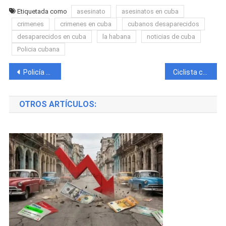
Etiquetada como
asesinato
asesinatos en cuba
crimenes
crimenes en cuba
cubanos desaparecidos
desaparecidos en cuba
la habana
noticias de cuba
Policia cubana
Navegación
Policía pide ayuda para encontrar al responsable del asesinato de una joven cubana en Hialeah
Ciclista cubano Pierde la Vida en trágico accidente con un camión de carga
de
OTROS ARTÍCULOS:
entradas