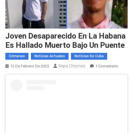
Joven Desaparecido En La Habana
Es Hallado Muerto Bajo Un Puente
Crimenes
Notícias Actuales
Notícias De Cuba
Repa Chismes
En
12 De Febrero De 2025
1 Comentario
Joven
Desapar
En
La
Habana
Es
Hallado
Muerto
Bajo