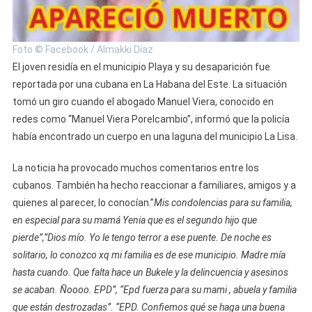
Foto © Facebook / Almakki Díaz
El joven residía en el municipio Playa y su desaparición fue
reportada por una cubana en La Habana del Este. La situación
tomó un giro cuando el abogado Manuel Viera, conocido en
redes como “Manuel Viera Porelcambio”, informó que la policía
había encontrado un cuerpo en una laguna del municipio La Lisa.
La noticia ha provocado muchos comentarios entre los
cubanos. También ha hecho reaccionar a familiares, amigos y a
quienes al parecer, lo conocían.”
Mis condolencias para su familia,
en especial para su mamá Yenia que es el segundo hijo que
pierde”,”Dios mío. Yo le tengo terror a ese puente. De noche es
solitario, lo conozco xq mi familia es de ese municipio. Madre mía
hasta cuando. Que falta hace un Bukele y la delincuencia y asesinos
se acaban. Ñoooo. EPD”, “Epd fuerza para su mami , abuela y familia
que están destrozadas”. “EPD. Confiemos qué se haga una buena