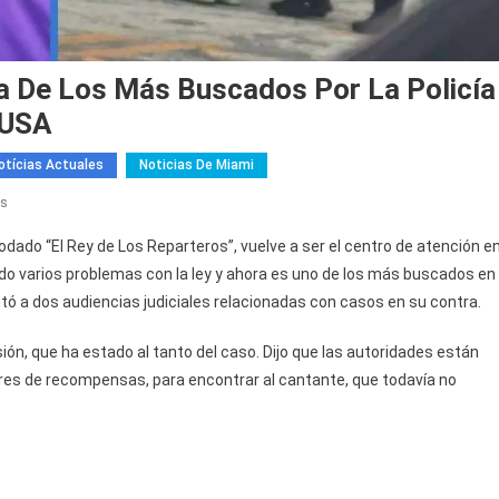
a De Los Más Buscados Por La Policía
 USA
otícias Actuales
Noticias De Miami
En
os
Chocolate
do “El Rey de Los Reparteros”, vuelve a ser el centro de atención e
MC
do varios problemas con la ley y ahora es uno de los más buscados en
Entra
ntó a dos audiencias judiciales relacionadas con casos en su contra.
En
La
ión, que ha estado al tanto del caso. Dijo que las autoridades están
Lista
res de recompensas, para encontrar al cantante, que todavía no
De
Los
Más
Buscados
Por