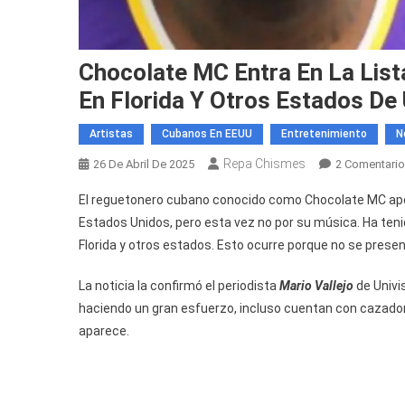
Chocolate MC Entra En La List
En Florida Y Otros Estados De
Artistas
Cubanos En EEUU
Entretenimiento
N
Repa Chismes
26 De Abril De 2025
2 Comentari
El reguetonero cubano conocido como Chocolate MC apoda
Estados Unidos, pero esta vez no por su música. Ha teni
Florida y otros estados. Esto ocurre porque no se prese
La noticia la confirmó el periodista
Mario Vallejo
de Univis
haciendo un gran esfuerzo, incluso cuentan con cazado
aparece.