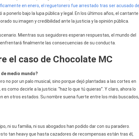
íficamente en enero, el reguetonero fue arrestado tras ser acusado d
 a ponerlo bajo la lupa pública y legal. En los últimos años, el cantante
ado su imagen y credibilidad ante la justicia y la opinión pública.
scenario. Mientras sus seguidores esperan respuestas, el mundo del
a enfrentará finalmente las consecuencias de su conducta.
re el caso de Chocolate MC
ra de medio mundo?
ro no por un palo musical, sino porque dejó plantadas a las cortes en
es como decirle a la justicia: “haz lo que tú quieras”. Y claro, ahora lo
ién en otros estados. Su nombre suena fuerte entre los más buscados
ipo, ni su familia, ni sus abogados han podido dar con su paradero.
puesto tan heavy que hasta cazadores de recompensas están tras él,