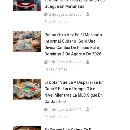
Transmetro Tras El Robo En Su
e
Guagua En Matanzas
2 de agosto de 2026
Repa Chismes
Pausa Otra Vez En El Mercado
Informal Cubano: Solo Una
Divisa Cambia De Precio Este
Domingo 2 De Agosto De 2026
2 de agosto de 2026
Repa Chismes
El Dólar Vuelve A Dispararse En
Cuba Y El Euro Rompe Otro
,
Nivel Mientras La MLC Sigue En
Caída Libre
1 de agosto de 2026
Repa Chismes