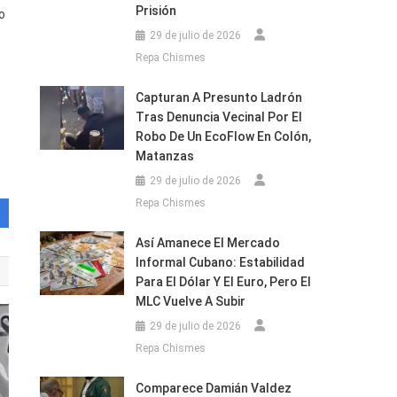
Prisión
o
29 de julio de 2026
Repa Chismes
Capturan A Presunto Ladrón
Tras Denuncia Vecinal Por El
Robo De Un EcoFlow En Colón,
Matanzas
29 de julio de 2026
Repa Chismes
Así Amanece El Mercado
Informal Cubano: Estabilidad
Para El Dólar Y El Euro, Pero El
MLC Vuelve A Subir
29 de julio de 2026
Repa Chismes
Comparece Damián Valdez