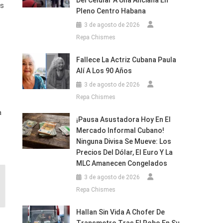
Del Celular A Una Anciana En
es
Pleno Centro Habana
3 de agosto de 2026
Repa Chismes
Fallece La Actriz Cubana Paula
Alí A Los 90 Años
s
3 de agosto de 2026
Repa Chismes
a
¡Pausa Asustadora Hoy En El
Mercado Informal Cubano!
Ninguna Divisa Se Mueve: Los
Precios Del Dólar, El Euro Y La
MLC Amanecen Congelados
3 de agosto de 2026
Repa Chismes
Hallan Sin Vida A Chofer De