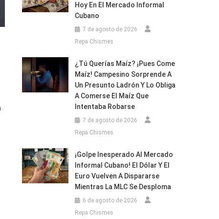
Hoy En El Mercado Informal
Cubano
7 de agosto de 2026
Repa Chismes
¿Tú Querías Maíz? ¡Pues Come
Maíz! Campesino Sorprende A
Un Presunto Ladrón Y Lo Obliga
A Comerse El Maíz Que
Intentaba Robarse
n
7 de agosto de 2026
Repa Chismes
¡Golpe Inesperado Al Mercado
Informal Cubano! El Dólar Y El
Euro Vuelven A Dispararse
Mientras La MLC Se Desploma
6 de agosto de 2026
Repa Chismes