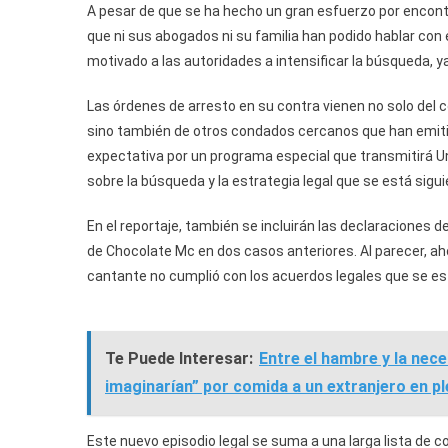
A pesar de que se ha hecho un gran esfuerzo por encont
que ni sus abogados ni su familia han podido hablar con
motivado a las autoridades a intensificar la búsqueda, ya
Las órdenes de arresto en su contra vienen no solo del 
sino también de otros condados cercanos que han emiti
expectativa por un programa especial que transmitirá Uni
sobre la búsqueda y la estrategia legal que se está sigui
En el reportaje, también se incluirán las declaraciones 
de Chocolate Mc en dos casos anteriores. Al parecer, ah
cantante no cumplió con los acuerdos legales que se es
Te Puede Interesar:
Entre el hambre y la nec
imaginarían” por comida a un extranjero en pl
Este nuevo episodio legal se suma a una larga lista de c