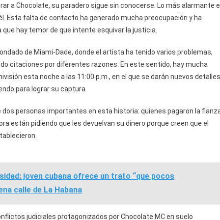
rar a Chocolate, su paradero sigue sin conocerse. Lo más alarmante 
 él. Esta falta de contacto ha generado mucha preocupación y ha
 que hay temor de que intente esquivar la justicia.
condado de Miami-Dade, donde el artista ha tenido varios problemas,
do citaciones por diferentes razones. En este sentido, hay mucha
visión esta noche a las 11:00 p.m., en el que se darán nuevos detalle
endo para lograr su captura.
de dos personas importantes en esta historia: quienes pagaron la fianz
ora están pidiendo que les devuelvan su dinero porque creen que el
tablecieron.
esidad: joven cubana ofrece un trato “que pocos
ena calle de La Habana
onflictos judiciales protagonizados por Chocolate MC en suelo