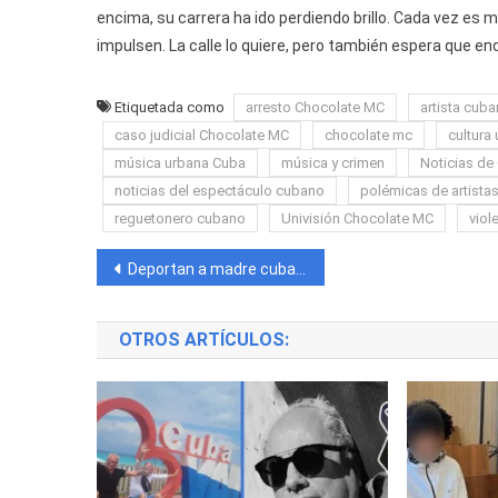
encima, su carrera ha ido perdiendo brillo. Cada vez es m
impulsen. La calle lo quiere, pero también espera que 
Etiquetada como
arresto Chocolate MC
artista cub
caso judicial Chocolate MC
chocolate mc
cultura
música urbana Cuba
música y crimen
Noticias de
noticias del espectáculo cubano
polémicas de artista
reguetonero cubano
Univisión Chocolate MC
viol
Navegación
Deportan a madre cubana de una bebé de un año detenida por ICE en Tampa «Han destrozado una familia»
de
OTROS ARTÍCULOS:
entradas