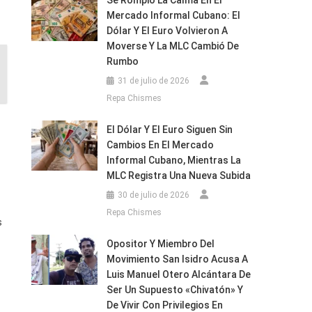
Se Rompió La Calma En El
Mercado Informal Cubano: El
Dólar Y El Euro Volvieron A
Moverse Y La MLC Cambió De
Rumbo
31 de julio de 2026
Repa Chismes
El Dólar Y El Euro Siguen Sin
Cambios En El Mercado
Informal Cubano, Mientras La
MLC Registra Una Nueva Subida
30 de julio de 2026
Repa Chismes
s
Opositor Y Miembro Del
Movimiento San Isidro Acusa A
Luis Manuel Otero Alcántara De
Ser Un Supuesto «chivatón» Y
De Vivir Con Privilegios En