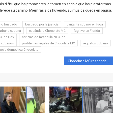
ás difícil que los promotores lo tomen en serio o que las plataformas l
enderece su camino. Mientras siga huyendo, su música queda en pausa.
ano buscado
buscado por la justicia
cantante cubano en fuga
 urbana cubana
escándalo Chocolate MC
fugitivo en Florida
 Cuba Hoy
noticias de farándula en Cuba
s cubanos
problemas legales de Chocolate MC
reguetón cubano
encia doméstica Chocolate
Chocolate MC responde con sarcasmo a su orden de búsqueda y captura en Estados Unidos.