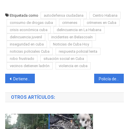
Etiquetada como
autodefensa ciudadana
Centro Habana
consumo de drogas cuba
crimenes
crímenes en Cuba
crisis económica cuba
delincuencia en La Habana
delincuencia juvenil
incidentes en Belascoaín
inseguridad en cuba
Noticias de Cuba Hoy
noticias policiales Cuba
respuesta policial lenta
robo frustrado
situación social en Cuba
vecinos detienen ladrón
violencia en cuba
Navegación
Detienen en Centro Habana a presunto traficante de drogas que ocultaba estupefacientes en una moto
Policía detiene a los autores de robo millonario en una mipyme de Sancti Spíritus
de
OTROS ARTÍCULOS:
entradas