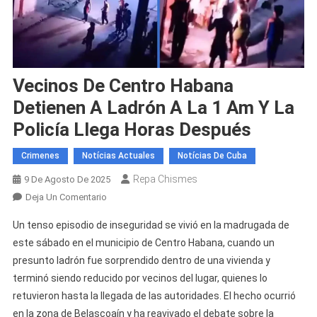
Vecinos De Centro Habana
Detienen A Ladrón A La 1 Am Y La
Policía Llega Horas Después
Crimenes
Notícias Actuales
Notícias De Cuba
Repa Chismes
9 De Agosto De 2025
En
Deja Un Comentario
Vecinos
Un tenso episodio de inseguridad se vivió en la madrugada de
De
este sábado en el municipio de Centro Habana, cuando un
Centro
presunto ladrón fue sorprendido dentro de una vivienda y
Habana
terminó siendo reducido por vecinos del lugar, quienes lo
Detienen
A
retuvieron hasta la llegada de las autoridades. El hecho ocurrió
Ladrón
en la zona de Belascoaín y ha reavivado el debate sobre la