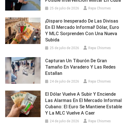
Posible Intervención Militar En Cuba
25 de julio de 2026
Repa Chismes
¡Disparo Inesperado De Las Divisas
En El Mercado Informal! Dólar, Euro
Y MLC Sorprenden Con Una Nueva
Subida
25 de julio de 2026
Repa Chismes
Capturan Un Tiburón De Gran
Tamaño En Varadero Y Las Redes
Estallan
24 de julio de 2026
Repa Chismes
El Dólar Vuelve A Subir Y Enciende
Las Alarmas En El Mercado Informal
Cubano: El Euro Se Mantiene Estable
Y La MLC Vuelve A Caer
24 de julio de 2026
Repa Chismes