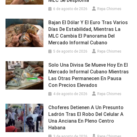
MLC Se Desploma
6 de agosto de 2026
Repa Chismes
Bajan El Dólar Y El Euro Tras Varios
Días De Estabilidad, Mientras La
MLC Cambia El Panorama Del
Mercado Informal Cubano
5 de agosto de 2026
Repa Chismes
Solo Una Divisa Se Mueve Hoy En El
Mercado Informal Cubano Mientras
Las Otras Permanecen En Pausa
Con Precios Elevados
4 de agosto de 2026
Repa Chismes
Choferes Detienen A Un Presunto
Ladrón Tras El Robo Del Celular A
Una Anciana En Pleno Centro
Habana
3 de agosto de 2026
Repa Chismes