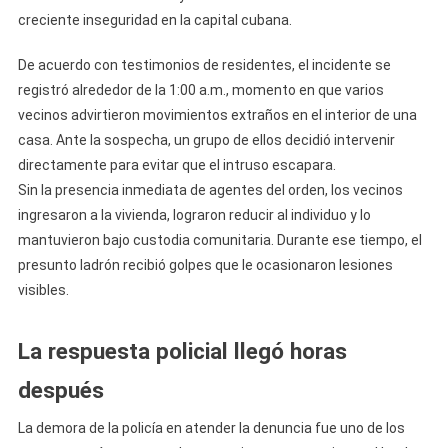
A
creciente inseguridad en la capital cubana.
La
1
De acuerdo con testimonios de residentes, el incidente se
Am
registró alrededor de la 1:00 a.m., momento en que varios
Y
vecinos advirtieron movimientos extraños en el interior de una
La
casa. Ante la sospecha, un grupo de ellos decidió intervenir
Policía
directamente para evitar que el intruso escapara.
Llega
Sin la presencia inmediata de agentes del orden, los vecinos
Horas
ingresaron a la vivienda, lograron reducir al individuo y lo
Después
mantuvieron bajo custodia comunitaria. Durante ese tiempo, el
presunto ladrón recibió golpes que le ocasionaron lesiones
visibles.
La respuesta policial llegó horas
después
La demora de la policía en atender la denuncia fue uno de los