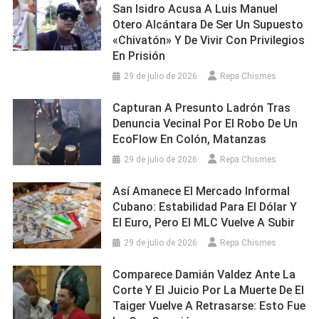
San Isidro Acusa A Luis Manuel
Otero Alcántara De Ser Un Supuesto
«chivatón» Y De Vivir Con Privilegios
En Prisión
29 de julio de 2026
Repa Chismes
Capturan A Presunto Ladrón Tras
Denuncia Vecinal Por El Robo De Un
EcoFlow En Colón, Matanzas
29 de julio de 2026
Repa Chismes
Así Amanece El Mercado Informal
Cubano: Estabilidad Para El Dólar Y
El Euro, Pero El MLC Vuelve A Subir
29 de julio de 2026
Repa Chismes
Comparece Damián Valdez Ante La
Corte Y El Juicio Por La Muerte De El
Taiger Vuelve A Retrasarse: Esto Fue