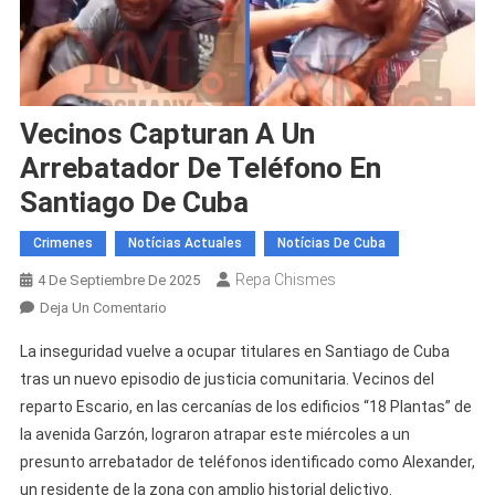
Vecinos Capturan A Un
Arrebatador De Teléfono En
Santiago De Cuba
Crimenes
Notícias Actuales
Notícias De Cuba
Repa Chismes
4 De Septiembre De 2025
En
Deja Un Comentario
Vecinos
La inseguridad vuelve a ocupar titulares en Santiago de Cuba
Capturan
tras un nuevo episodio de justicia comunitaria. Vecinos del
A
reparto Escario, en las cercanías de los edificios “18 Plantas” de
Un
la avenida Garzón, lograron atrapar este miércoles a un
Arrebatador
De
presunto arrebatador de teléfonos identificado como Alexander,
Teléfono
un residente de la zona con amplio historial delictivo.