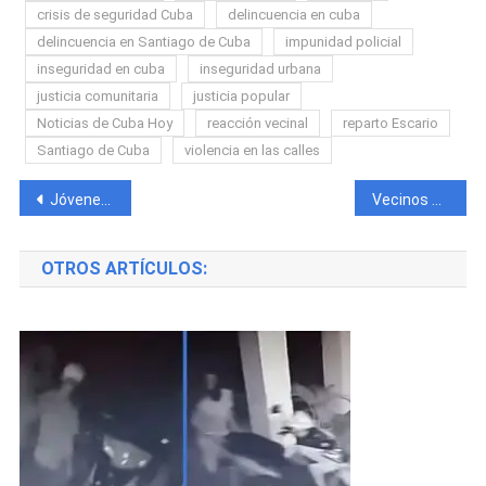
crisis de seguridad Cuba
delincuencia en cuba
delincuencia en Santiago de Cuba
impunidad policial
inseguridad en cuba
inseguridad urbana
justicia comunitaria
justicia popular
Noticias de Cuba Hoy
reacción vecinal
reparto Escario
Santiago de Cuba
violencia en las calles
Navegación
Jóvenes cubanos protagonizan pelea en Miami por un viaje en Uber
Vecinos de Guanabacoa atrapan a un ladrón de vacas en plena madrugada
de
OTROS ARTÍCULOS:
entradas