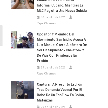
Cambios En El Mercado
Informal Cubano, Mientras La
MLC Registra Una Nueva Subida
30 de julio de 2026
Repa Chismes
Opositor Y Miembro Del
Movimiento San Isidro Acusa A
Luis Manuel Otero Alcántara De
Ser Un Supuesto «chivatón» Y
De Vivir Con Privilegios En
Prisión
29 de julio de 2026
Repa Chismes
Capturan A Presunto Ladrón
Tras Denuncia Vecinal Por El
Robo De Un EcoFlow En Colón,
Matanzas
29 de julio de 2026