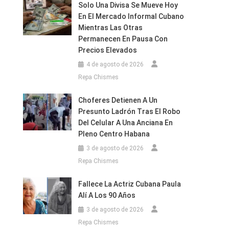
Solo Una Divisa Se Mueve Hoy
En El Mercado Informal Cubano
Mientras Las Otras
Permanecen En Pausa Con
Precios Elevados
4 de agosto de 2026
Repa Chismes
Choferes Detienen A Un
Presunto Ladrón Tras El Robo
Del Celular A Una Anciana En
Pleno Centro Habana
3 de agosto de 2026
Repa Chismes
Fallece La Actriz Cubana Paula
Alí A Los 90 Años
3 de agosto de 2026
Repa Chismes