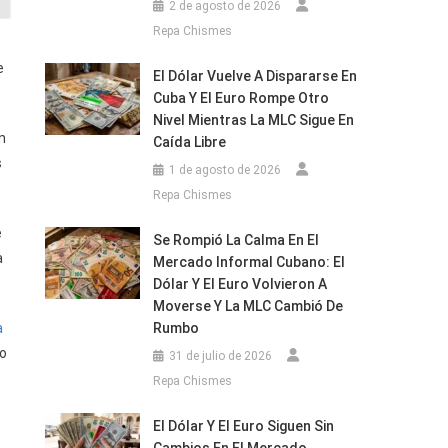
2 de agosto de 2026
Repa Chismes
e
El Dólar Vuelve A Dispararse En
Cuba Y El Euro Rompe Otro
Nivel Mientras La MLC Sigue En
n
Caída Libre
s
1 de agosto de 2026
Repa Chismes
e
Se Rompió La Calma En El
a
Mercado Informal Cubano: El
Dólar Y El Euro Volvieron A
Moverse Y La MLC Cambió De
a
Rumbo
lo
31 de julio de 2026
Repa Chismes
El Dólar Y El Euro Siguen Sin