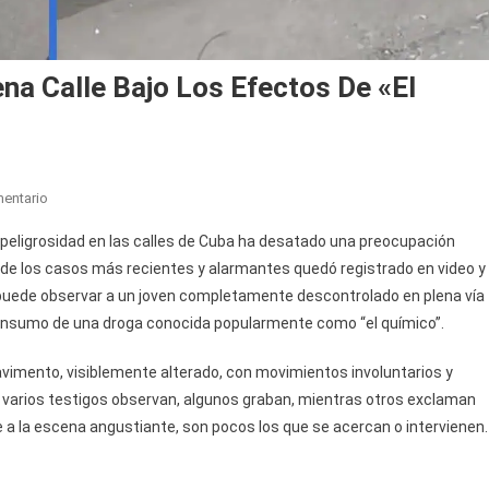
a Calle Bajo Los Efectos De «El
En
entario
Un
 peligrosidad en las calles de Cuba ha desatado una preocupación
Hombre
 de los casos más recientes y alarmantes quedó registrado en video y
Fue
puede observar a un joven completamente descontrolado en plena vía
Captado
 consumo de una droga conocida popularmente como “el químico”.
En
Plena
pavimento, visiblemente alterado, con movimientos involuntarios y
Calle
Bajo
l, varios testigos observan, algunos graban, mientras otros exclaman
Los
a la escena angustiante, son pocos los que se acercan o intervienen.
Efectos
De