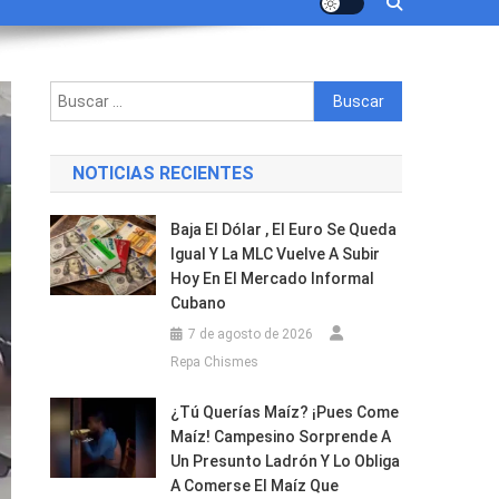
Buscar:
NOTICIAS RECIENTES
Baja El Dólar , El Euro Se Queda
Igual Y La MLC Vuelve A Subir
Hoy En El Mercado Informal
Cubano
7 de agosto de 2026
Repa Chismes
¿Tú Querías Maíz? ¡Pues Come
Maíz! Campesino Sorprende A
Un Presunto Ladrón Y Lo Obliga
A Comerse El Maíz Que