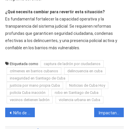
¿Qué necesita cambiar para revertir esta situación?
Es fundamental fortalecer la capacidad operativa y la
transparencia del sistema judicial. Se requieren reformas
profundas que garanticen seguridad ciudadana, condenas
efectivas a los delincuentes, y una presencia policial activa y
confiable en los barrios más vulnerables.
Etiquetada como
captura de ladrón por ciudadanos
crímenes en barrios cubanos
delincuencia en cuba
inseguridad en Santiago de Cuba
justicia por mano propia Cuba
Noticias de Cuba Hoy
policía Cuba inacción
robo en Santiago de Cuba
vecinos detienen ladrón
violencia urbana en Cuba
Navegación
Niño de 8 años en estado crítico tras tren pasarle por encima de una pierna en Santiago de Cuba
Impactante accidente en Ciego de Ávila deja varios fallecidos y un auto completamente destruido
de