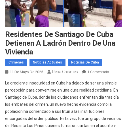
Residentes De Santiago De Cuba
Detienen A Ladrón Dentro De Una
Vivienda
Crimenes
Notícias Actuales
Notícias De Cuba
Repa Chismes
En
11 De Mayo De 2025
1 Comentario
Residente
La creciente inseguridad en Cuba ha dejado de ser una simple
De
percepción para convertirse en una dura realidad cotidiana. En
Santiago
Santiago de Cuba, donde los ciudadanos enfrentan día tras día
De
los embates del crimen, un nuevo hecho evidencia cómo la
Cuba
Detienen
población ha comenzado a sustituir a las instituciones
A
encargadas del orden público. Esta vez, fue un grupo de vecinos
Ladrón
del Reparto Los Pinos quienes tomaron cartas en el asunto y