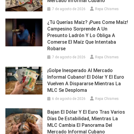
Mercado Informal Cubano
7 de agosto de 2026
Repa Chismes
¿Tú Querías Maíz? ¡Pues Come Maíz!
Campesino Sorprende A Un
Presunto Ladrón Y Lo Obliga A
Comerse El Maíz Que Intentaba
Robarse
7 de agosto de 2026
Repa Chismes
¡Golpe Inesperado Al Mercado
Informal Cubano! El Dólar Y El Euro
Vuelven A Dispararse Mientras La
MLC Se Desploma
6 de agosto de 2026
Repa Chismes
Bajan El Dólar Y El Euro Tras Varios
Días De Estabilidad, Mientras La
MLC Cambia El Panorama Del
Mercado Informal Cubano