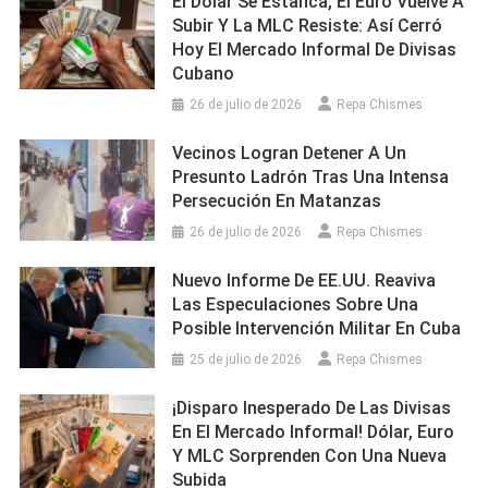
El Dólar Se Estanca, El Euro Vuelve A
Subir Y La MLC Resiste: Así Cerró
Hoy El Mercado Informal De Divisas
Cubano
26 de julio de 2026
Repa Chismes
Vecinos Logran Detener A Un
Presunto Ladrón Tras Una Intensa
Persecución En Matanzas
26 de julio de 2026
Repa Chismes
Nuevo Informe De EE.UU. Reaviva
Las Especulaciones Sobre Una
Posible Intervención Militar En Cuba
25 de julio de 2026
Repa Chismes
¡Disparo Inesperado De Las Divisas
En El Mercado Informal! Dólar, Euro
Y MLC Sorprenden Con Una Nueva
Subida