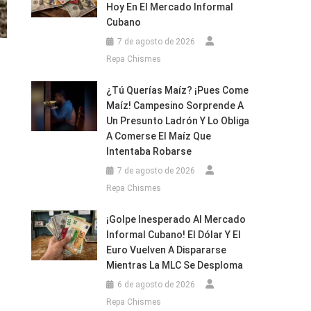
Hoy En El Mercado Informal
Cubano
7 de agosto de 2026
Repa Chismes
¿Tú Querías Maíz? ¡Pues Come
Maíz! Campesino Sorprende A
Un Presunto Ladrón Y Lo Obliga
A Comerse El Maíz Que
Intentaba Robarse
7 de agosto de 2026
Repa Chismes
¡Golpe Inesperado Al Mercado
Informal Cubano! El Dólar Y El
Euro Vuelven A Dispararse
Mientras La MLC Se Desploma
6 de agosto de 2026
Repa Chismes