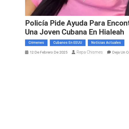
Policía Pide Ayuda Para Encon
Una Joven Cubana En Hialeah
Crimenes
Cubanos En EEUU
Notícias Actuales
Repa Chismes
12 De Febrero De 2025
Deja Un C