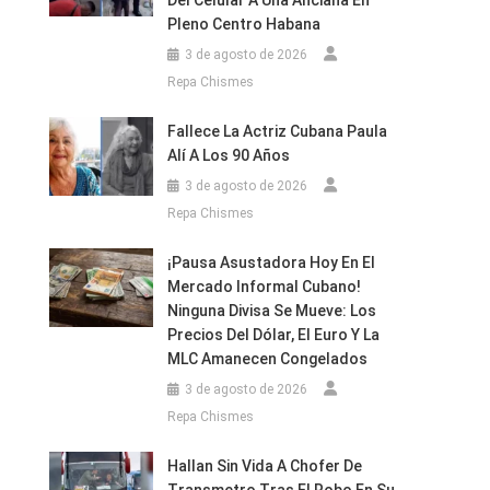
Del Celular A Una Anciana En
Pleno Centro Habana
3 de agosto de 2026
Repa Chismes
Fallece La Actriz Cubana Paula
Alí A Los 90 Años
3 de agosto de 2026
Repa Chismes
¡Pausa Asustadora Hoy En El
Mercado Informal Cubano!
Ninguna Divisa Se Mueve: Los
Precios Del Dólar, El Euro Y La
MLC Amanecen Congelados
3 de agosto de 2026
Repa Chismes
Hallan Sin Vida A Chofer De