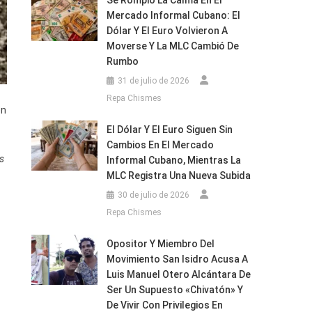
Se Rompió La Calma En El
Mercado Informal Cubano: El
Dólar Y El Euro Volvieron A
Moverse Y La MLC Cambió De
Rumbo
31 de julio de 2026
Repa Chismes
en
El Dólar Y El Euro Siguen Sin
Cambios En El Mercado
os
Informal Cubano, Mientras La
MLC Registra Una Nueva Subida
30 de julio de 2026
Repa Chismes
Opositor Y Miembro Del
Movimiento San Isidro Acusa A
Luis Manuel Otero Alcántara De
Ser Un Supuesto «chivatón» Y
De Vivir Con Privilegios En