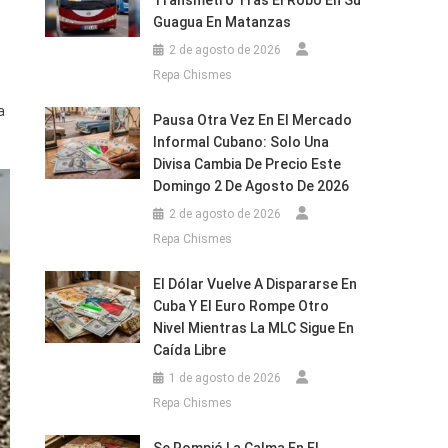
Transmetro Tras El Robo En Su
Guagua En Matanzas
2 de agosto de 2026
Repa Chismes
a
Pausa Otra Vez En El Mercado
Informal Cubano: Solo Una
Divisa Cambia De Precio Este
Domingo 2 De Agosto De 2026
2 de agosto de 2026
Repa Chismes
El Dólar Vuelve A Dispararse En
Cuba Y El Euro Rompe Otro
Nivel Mientras La MLC Sigue En
Caída Libre
1 de agosto de 2026
Repa Chismes