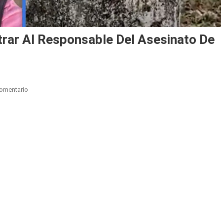
trar Al Responsable Del Asesinato De
En
omentario
Policía
Pide
Ayuda
Para
Encontrar
Al
Responsable
Del
Asesinato
De
Una