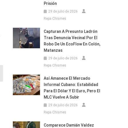
Prisión
29 de julio de 2026
Repa Chismes
Capturan A Presunto Ladrón
a
Tras Denuncia Vecinal Por El
Robo De Un EcoFlow En Colón,
Matanzas
29 de julio de 2026
Repa Chismes
Así Amanece El Mercado
Informal Cubano: Estabilidad
Para El Dólar Y El Euro, Pero El
MLC Vuelve A Subir
29 de julio de 2026
Repa Chismes
Comparece Damián Valdez