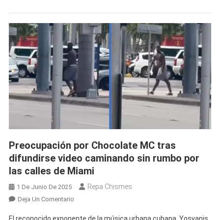
En
Miami
Tras
Poco
Más
De
Una
Semana
En
Libertad
Preocupación por Chocolate MC tras
difundirse video caminando sin rumbo por
las calles de Miami
Repa Chismes
1 De Junio De 2025
En
Deja Un Comentario
Preocupación
El reconocido exponente de la música urbana cubana, Yosvanis