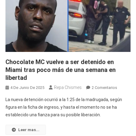
Su
Rostro
Mientras
El
Artista
Sigue
Preso
En
Chocolate MC vuelve a ser detenido en
Miami
Miami tras poco más de una semana en
libertad
Repa Chismes
En
4 De Junio De 2025
2 Comentarios
Chocolate
La nueva detención ocurrió a la 1:25 de la madrugada, según
MC
figura en la ficha de ingreso, y hasta el momento no se ha
Vuelve
establecido una fianza para su posible liberación.
A
Ser
Detenido
Leer mas...