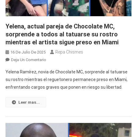
Yelena, actual pareja de Chocolate MC,
sorprende a todos al tatuarse su rostro
mientras el artista sigue preso en Miami
Repa Chismes
16 De Julio De 2025
En
Deja Un Comentario
Yelena,
Yelena Ramírez, novia de Chocolate MC, sorprende al tatuarse
Actual
su rostro mientras el reguetonero permanece preso en Miami,
Pareja
enfrentando cargos graves que ponen en riesgo su libertad.
De
Chocolate
MC,
Leer mas...
Sorprende
A
Todos
Al
Tatuarse