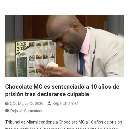
Tras
Acusaciones
De
Abuso
Contra
Su
Hija
Adolescente
Durante
Meses
Chocolate MC es sentenciado a 10 años de
prisión tras declararse culpable
Repa Chismes
2 De Marzo De 2026
En
Deja Un Comentario
Chocolate
Tribunal de Miami condena a Chocolate MC a 10 años de prisión
MC