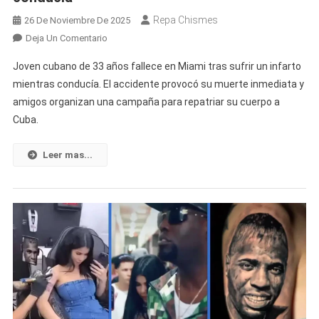
Repa Chismes
26 De Noviembre De 2025
En
Deja Un Comentario
Joven
Joven cubano de 33 años fallece en Miami tras sufrir un infarto
Cubano
mientras conducía. El accidente provocó su muerte inmediata y
Fallece
amigos organizan una campaña para repatriar su cuerpo a
En
Cuba.
Un
Accidente
En
Leer mas...
Miami
Tras
Sufrir
Un
Infarto
Mientras
Conducía