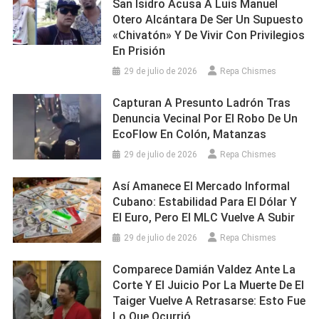
San Isidro Acusa A Luis Manuel
Otero Alcántara De Ser Un Supuesto
«chivatón» Y De Vivir Con Privilegios
En Prisión
29 de julio de 2026
Repa Chismes
Capturan A Presunto Ladrón Tras
Denuncia Vecinal Por El Robo De Un
EcoFlow En Colón, Matanzas
29 de julio de 2026
Repa Chismes
Así Amanece El Mercado Informal
Cubano: Estabilidad Para El Dólar Y
El Euro, Pero El MLC Vuelve A Subir
29 de julio de 2026
Repa Chismes
Comparece Damián Valdez Ante La
Corte Y El Juicio Por La Muerte De El
Taiger Vuelve A Retrasarse: Esto Fue
Lo Que Ocurrió