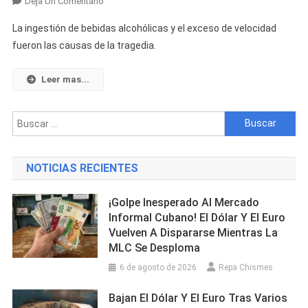
En
Deja Un Comentario
Cuatro
La ingestión de bebidas alcohólicas y el exceso de velocidad
Niños
fueron las causas de la tragedia.
Y
Una
Leer mas...
Mujer
Mueren
En
Buscar:
Triple
Choque
De
NOTICIAS RECIENTES
Vehículos
En
¡Golpe Inesperado Al Mercado
Miami
Informal Cubano! El Dólar Y El Euro
Vuelven A Dispararse Mientras La
MLC Se Desploma
6 de agosto de 2026
Repa Chismes
Bajan El Dólar Y El Euro Tras Varios