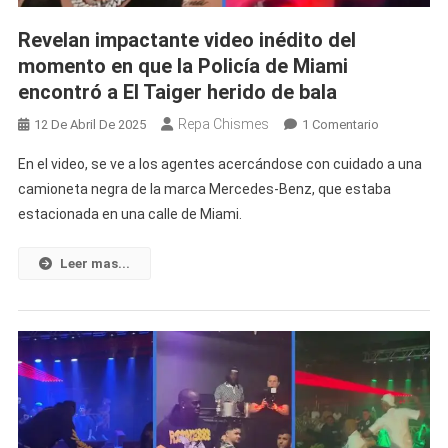
Revelan impactante video inédito del
momento en que la Policía de Miami
encontró a El Taiger herido de bala
Repa Chismes
En
12 De Abril De 2025
1 Comentario
Revelan
En el video, se ve a los agentes acercándose con cuidado a una
Impactante
camioneta negra de la marca Mercedes-Benz, que estaba
Video
estacionada en una calle de Miami.
Inédito
Del
Momento
Leer mas...
En
Que
La
Policía
De
Miami
Encontró
A