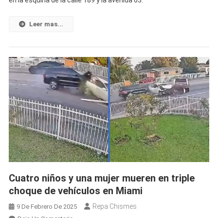
Ayuda
Para
Leer mas...
Encontrar
Al
Responsable
Del
Asesinato
De
Una
Joven
Cubana
En
Hialeah
Cuatro niños y una mujer mueren en triple
choque de vehículos en Miami
Repa Chismes
9 De Febrero De 2025