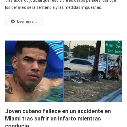
tras acuerdo judicial que resolvió tres casos penales. Conoce
Es
los detalles de la sentencia y las medidas impuestas.
Sentenciado
A
10
Leer mas...
Años
De
Prisión
Tras
Declararse
Culpable
Joven cubano fallece en un accidente en
Miami tras sufrir un infarto mientras
conducía