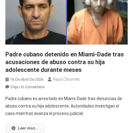
Padre cubano detenido en Miami-Dade tras
acusaciones de abuso contra su hija
adolescente durante meses
Repa Chismes
16 De Abril De 2026
En
Deja Un Comentario
Padre
Padre cubano es arrestado en Miami-Dade tras denuncias de
Cubano
abuso contra su hija adolescente. Autoridades investigan el
Detenido
caso mientras avanza el proceso judicial.
En
Miami-
Dade
Leer mas...