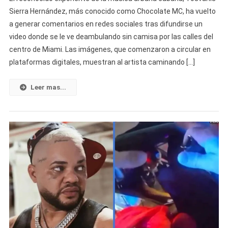
Por
Sierra Hernández, más conocido como Chocolate MC, ha vuelto
Chocolate
a generar comentarios en redes sociales tras difundirse un
MC
video donde se le ve deambulando sin camisa por las calles del
Tras
Difundirse
centro de Miami. Las imágenes, que comenzaron a circular en
Video
plataformas digitales, muestran al artista caminando […]
Caminando
Sin
Leer mas...
Rumbo
Por
Las
Calles
De
Miami