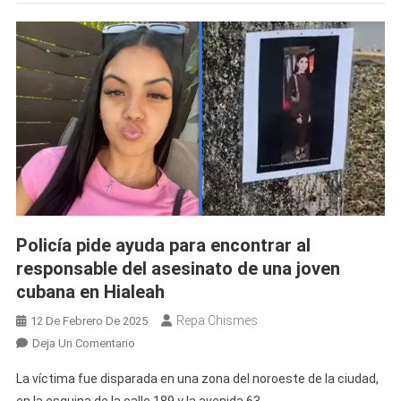
Policía pide ayuda para encontrar al
responsable del asesinato de una joven
cubana en Hialeah
Repa Chismes
12 De Febrero De 2025
En
Deja Un Comentario
Policía
La víctima fue disparada en una zona del noroeste de la ciudad,
Pide
en la esquina de la calle 189 y la avenida 63.