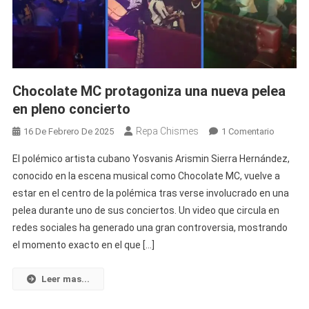
El
Taiger
Herido
De
Bala
Chocolate MC protagoniza una nueva pelea
en pleno concierto
Repa Chismes
En
16 De Febrero De 2025
1 Comentario
Chocola
El polémico artista cubano Yosvanis Arismin Sierra Hernández,
MC
conocido en la escena musical como Chocolate MC, vuelve a
Protagon
estar en el centro de la polémica tras verse involucrado en una
Una
pelea durante uno de sus conciertos. Un video que circula en
Nueva
Pelea
redes sociales ha generado una gran controversia, mostrando
En
el momento exacto en el que […]
Pleno
Conciert
Leer mas...