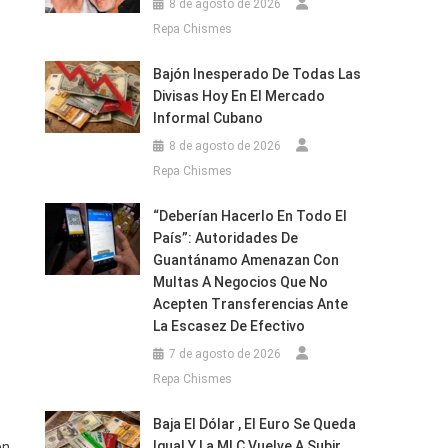
8 de agosto de 2026
Repa Chismes
Bajón Inesperado De Todas Las
Divisas Hoy En El Mercado
Informal Cubano
8 de agosto de 2026
Repa Chismes
“Deberían Hacerlo En Todo El
País”: Autoridades De
Guantánamo Amenazan Con
Multas A Negocios Que No
Acepten Transferencias Ante
La Escasez De Efectivo
7 de agosto de 2026
Repa Chismes
Baja El Dólar , El Euro Se Queda
Igual Y La MLC Vuelve A Subir
en