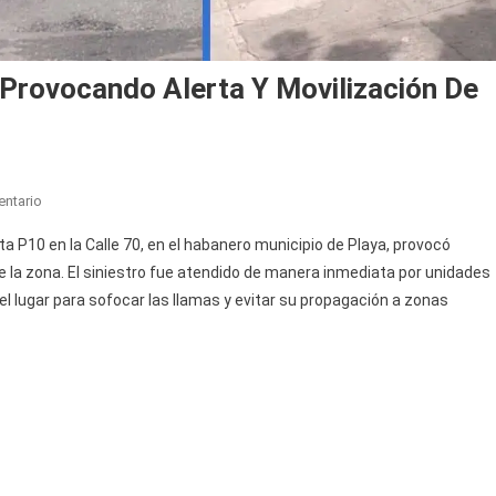
Provocando Alerta Y Movilización De
En
ntario
P10
a P10 en la Calle 70, en el habanero municipio de Playa, provocó
Se
la zona. El siniestro fue atendido de manera inmediata por unidades
Incendia
 lugar para sofocar las llamas y evitar su propagación a zonas
En
La
Habana
Provocando
Alerta
Y
Movilización
De