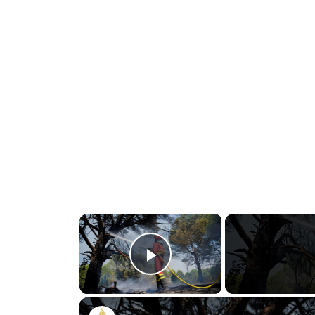
×
Play Video