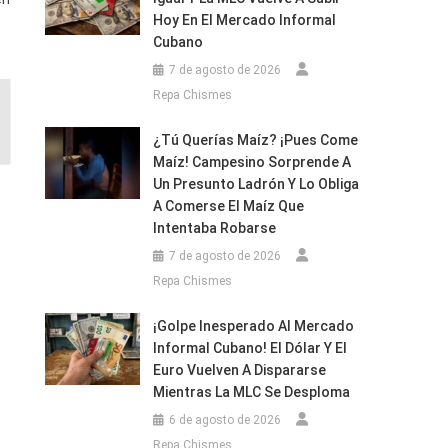
Hoy En El Mercado Informal
.
Cubano
7 de agosto de 2026
Repa Chismes
¿Tú Querías Maíz? ¡Pues Come
Maíz! Campesino Sorprende A
Un Presunto Ladrón Y Lo Obliga
A Comerse El Maíz Que
Intentaba Robarse
7 de agosto de 2026
Repa Chismes
¡Golpe Inesperado Al Mercado
Informal Cubano! El Dólar Y El
Euro Vuelven A Dispararse
Mientras La MLC Se Desploma
6 de agosto de 2026
Repa Chismes