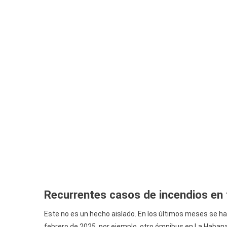
Recurrentes casos de incendios en
Este no es un hecho aislado. En los últimos meses se ha
febrero de 2025, por ejemplo, otro ómnibus en La Haban