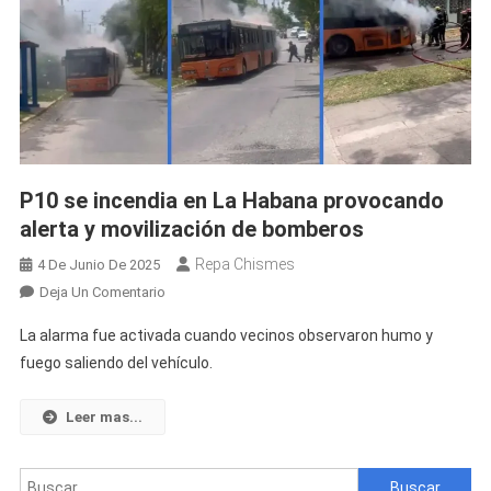
P10 se incendia en La Habana provocando
alerta y movilización de bomberos
Repa Chismes
4 De Junio De 2025
En
Deja Un Comentario
P10
La alarma fue activada cuando vecinos observaron humo y
Se
fuego saliendo del vehículo.
Incendia
En
Leer mas...
La
Habana
Provocando
Buscar: