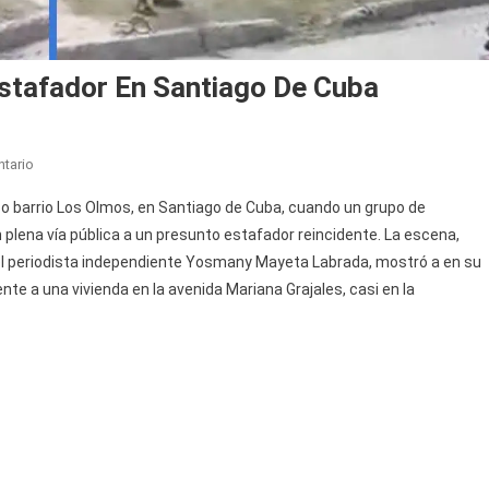
stafador En Santiago De Cuba
En
tario
Multitud
so barrio Los Olmos, en Santiago de Cuba, cuando un grupo de
Captura
n plena vía pública a un presunto estafador reincidente. La escena,
A
 el periodista independiente Yosmany Mayeta Labrada, mostró a en su
Presunto
e a una vivienda en la avenida Mariana Grajales, casi en la
Estafador
En
Santiago
De
Cuba