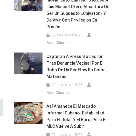
Movimiento San Isidro Acusa A
Luis Manuel Otero Alcántara De
Ser Un Supuesto «chivatón» Y
,
De Vivir Con Privilegios En
Prisión
29 de julio de 2026
Repa Chismes
Capturan A Presunto Ladrón
Tras Denuncia Vecinal Por El
Robo De Un EcoFlow En Colón,
Matanzas
29 de julio de 2026
Repa Chismes
Así Amanece El Mercado
Informal Cubano: Estabilidad
Para El Dólar Y El Euro, Pero El
MLC Vuelve A Subir
29 de julio de 2026