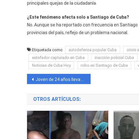
principales quejas de la ciudadanía.
¿Este fenómeno afecta solo a Santiago de Cuba?
No. Aunque se ha reportado con frecuencia en Santiago
provincias del país, reflejo de un problema nacional.
Etiquetada como
autodefensa popular Cuba
crisis 
estafador capturado en Cuba
inacción policial Cuba
Noticias de Cuba Hoy
robo en Santiago de Cuba
Navegación
Joven de 24 años lleva más de 14 días desaparecida en La Habana
de
OTROS ARTÍCULOS:
entradas