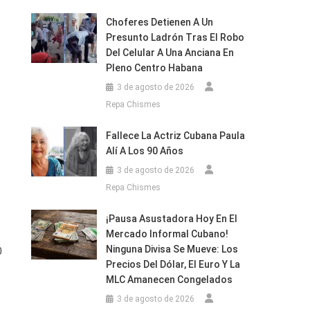
Choferes Detienen A Un
Presunto Ladrón Tras El Robo
Del Celular A Una Anciana En
Pleno Centro Habana
3 de agosto de 2026
Repa Chismes
Fallece La Actriz Cubana Paula
Alí A Los 90 Años
3 de agosto de 2026
Repa Chismes
¡Pausa Asustadora Hoy En El
Mercado Informal Cubano!
Ninguna Divisa Se Mueve: Los
0
Precios Del Dólar, El Euro Y La
MLC Amanecen Congelados
3 de agosto de 2026