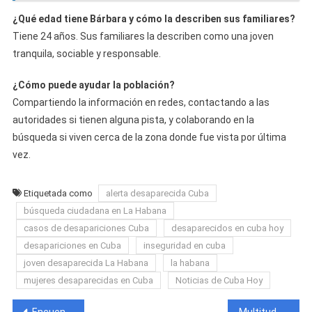
¿Qué edad tiene Bárbara y cómo la describen sus familiares?
Tiene 24 años. Sus familiares la describen como una joven
tranquila, sociable y responsable.
¿Cómo puede ayudar la población?
Compartiendo la información en redes, contactando a las
autoridades si tienen alguna pista, y colaborando en la
búsqueda si viven cerca de la zona donde fue vista por última
vez.
Etiquetada como
alerta desaparecida Cuba
búsqueda ciudadana en La Habana
casos de desapariciones Cuba
desaparecidos en cuba hoy
desapariciones en Cuba
inseguridad en cuba
joven desaparecida La Habana
la habana
mujeres desaparecidas en Cuba
Noticias de Cuba Hoy
Encuentran sin vida al niño desaparecido en playa de Boca de Camarioca, Matanzas
Multitud captura a presunto estafador en Santiago de Cuba