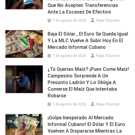
Que No Acepten Transferencias
Ante La Escasez De Efectivo
7 de agosto de 2026
Repa Chismes
Baja El Dólar , El Euro Se Queda Igual
Y La MLC Vuelve A Subir Hoy En El
Mercado Informal Cubano
7 de agosto de 2026
Repa Chismes
¿Tú Querías Maíz? ¡Pues Come Maíz!
Campesino Sorprende A Un
Presunto Ladrón Y Lo Obliga A
Comerse El Maíz Que Intentaba
Robarse
7 de agosto de 2026
Repa Chismes
¡Golpe Inesperado Al Mercado
Informal Cubano! El Dólar Y El Euro
Vuelven A Dispararse Mientras La