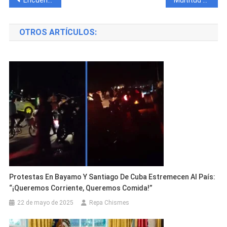
Navegación
de
OTROS ARTÍCULOS:
entradas
Protestas En Bayamo Y Santiago De Cuba Estremecen Al País:
“¡Queremos Corriente, Queremos Comida!”
22 de mayo de 2025
Repa Chismes