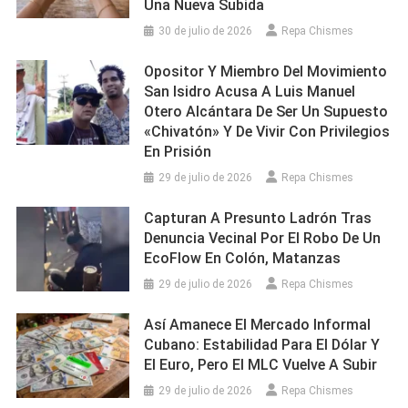
Una Nueva Subida
30 de julio de 2026
Repa Chismes
Opositor Y Miembro Del Movimiento
San Isidro Acusa A Luis Manuel
Otero Alcántara De Ser Un Supuesto
«chivatón» Y De Vivir Con Privilegios
En Prisión
29 de julio de 2026
Repa Chismes
Capturan A Presunto Ladrón Tras
Denuncia Vecinal Por El Robo De Un
EcoFlow En Colón, Matanzas
29 de julio de 2026
Repa Chismes
Así Amanece El Mercado Informal
Cubano: Estabilidad Para El Dólar Y
El Euro, Pero El MLC Vuelve A Subir
29 de julio de 2026
Repa Chismes