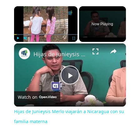
×
Now Playing
×
Play
Unmute
Fullscreen
Hijas de Junieysis Merlo viajarán a Nicaragua con su familia materna
Play
Watch on
Video
Hijas de Junieysis Merlo viajarán a Nicaragua con su
familia materna