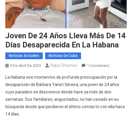
Joven De 24 Años Lleva Más De 14
Días Desaparecida En La Habana
Notícias Actuales
Notícias De Cuba
Repa Chismes
En
9 De Abril De 2025
1 Comentario
Joven
La Habana vive momentos de profunda preocupación por la
De
desaparición de Bárbara Yanet Silveira, una joven de 24 años
24
cuyo paradero se desconoce desde hace ya más de dos
Años
semanas. Sus familiares, angustiados, no han cesado en su
Lleva
Más
búsqueda desde que perdieron el último contacto con ella hace
De
14 días.
14
Días