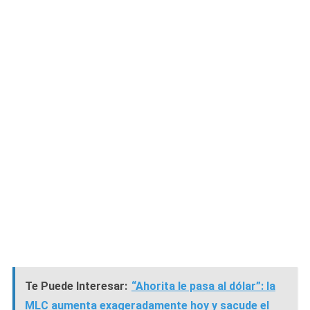
Te Puede Interesar:
“Ahorita le pasa al dólar”: la
MLC aumenta exageradamente hoy y sacude el