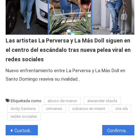
Las artistas La Perversa y La Más Doll siguen en
el centro del escándalo tras nueva pelea viral en
redes sociales
Nuevo enfrentamiento entre La Perversa y La Más Doll en
Santo Domingo reaviva su rivalidad…
Etiquetada como
abuso de menor
alexander otaola
Andy Santana
crimenes
cubanos en miami
ota ola
redes sociales
Navegación
Custodio es asesinado durante asalto en una Empresa Mayorista de Alimentos en Camagüey
Confirmada la identidad del cubano asesinado en España. Exámenes de ADN e imágenes de Google Maps fueron las principales pruebas del delito.