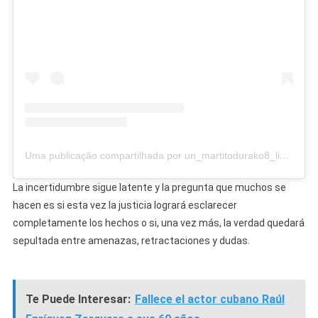
Uma publicação compartilhada por un_martitodurako8_live_oficial (@un_martitodurako8_live_oficial)
La incertidumbre sigue latente y la pregunta que muchos se
hacen es si esta vez la justicia logrará esclarecer
completamente los hechos o si, una vez más, la verdad quedará
sepultada entre amenazas, retractaciones y dudas.
Te Puede Interesar:
Fallece el actor cubano Raúl