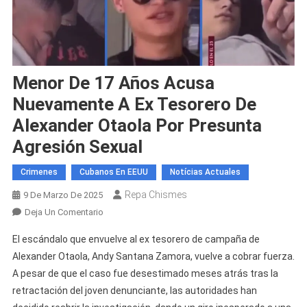
Menor De 17 Años Acusa
Nuevamente A Ex Tesorero De
Alexander Otaola Por Presunta
Agresión Sexual
Crimenes
Cubanos En EEUU
Notícias Actuales
Repa Chismes
9 De Marzo De 2025
En
Deja Un Comentario
Menor
El escándalo que envuelve al ex tesorero de campaña de
De
Alexander Otaola, Andy Santana Zamora, vuelve a cobrar fuerza.
17
A pesar de que el caso fue desestimado meses atrás tras la
Años
retractación del joven denunciante, las autoridades han
Acusa
Nuevamente