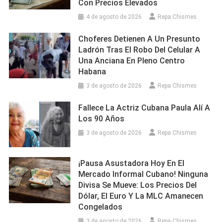
Con Precios Elevados
4 de agosto de 2026
Repa Chismes
Choferes Detienen A Un Presunto
Ladrón Tras El Robo Del Celular A
Una Anciana En Pleno Centro
Habana
3 de agosto de 2026
Repa Chismes
Fallece La Actriz Cubana Paula Alí A
Los 90 Años
3 de agosto de 2026
Repa Chismes
¡Pausa Asustadora Hoy En El
Mercado Informal Cubano! Ninguna
Divisa Se Mueve: Los Precios Del
Dólar, El Euro Y La MLC Amanecen
Congelados
3 de agosto de 2026
Repa Chismes