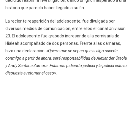
decidido reabrir la investigación, dando un giro inesperado a una
A
historia que parecía haber llegado a su fin.
Ex
Tesorero
La reciente reaparición del adolescente, fue divulgada por
De
diversos medios de comunicación, entre ellos el canal Univision
Alexander
23. El adolescente fue grabado ingresando a la comisaría de
Otaola
Hialeah acompañado de dos personas. Frente a las cámaras,
Por
hizo una declaración:
«Quiero que se sepan que si algo sucede
Presunta
conmigo a partir de ahora, será responsabilidad de Alexander Otaola
Agresión
y Andy Santana Zamora. Estamos pidiendo justicia y la policía estuvo
Sexual
dispuesta a retomar el caso»
.